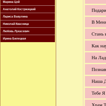
Марина Цой
Анатолий Костржицкий
Подари
Лариса Вавулина
В Меня
Николай Квасница
Любовь Лукасевич
Стань 
Ирина Билецкая
Как на
На Ла
Познав
Наша 
Тебе Я
Храм Т