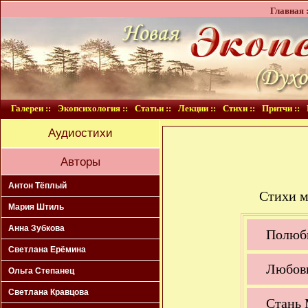
Главная :
Галереи ::
Экопсихология ::
Статьи ::
Лекции ::
Стихи ::
Притчи ::
Аудиостихи
Авторы
Антон Тёплый
Стихи м
Мария Штиль
Анна Зубкова
Полюб
Светлана Ерёмина
Любов
Ольга Степанец
Светлана Кравцова
Стань