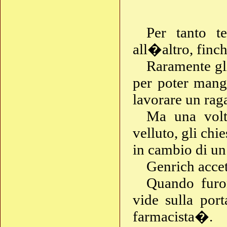
Per tanto 
all�altro, finc
Raramente gl
per poter mang
lavorare un ra
Ma una volta
velluto, gli chie
in cambio di u
Genrich acce
Quando furon
vide sulla por
farmacista�.