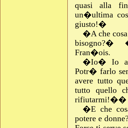
quasi alla f
un�ultima cos
giusto!�
�A che cosa t
bisogno?� �
Fran�ois.
�Io� Io av
Potr� farlo se
avere tutto q
tutto quello 
rifiutarmi!��
�E che cosa 
potere e donne
Forse ti serve 