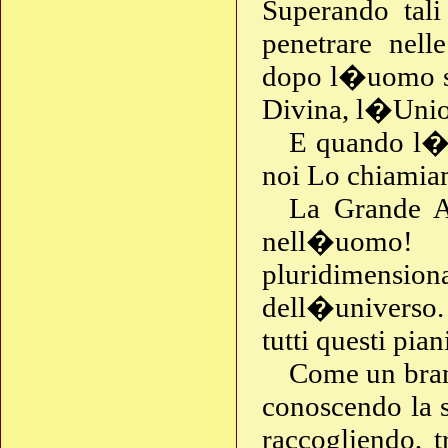
Superando tali
penetrare nell
dopo l�uomo sa
Divina, l�Unio
E quando l�u
noi Lo chiamia
La Grande A
nell�uomo!
pluridimension
dell�universo
tutti questi pia
Come un bran
conoscendo la 
raccogliendo, t