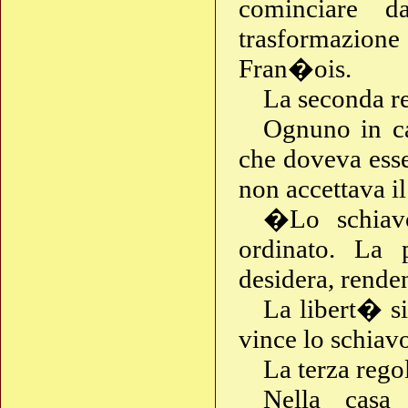
cominciare d
trasformazio
Fran�ois.
La seconda re
Ognuno in ca
che doveva ess
non accettava il
�Lo schiavo
ordinato. La
desidera, rende
La libert� s
vince lo schiav
La terza regol
Nella cas