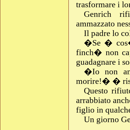
trasformare i lo
Genrich ri
ammazzato nes
Il padre lo c
�Se � cos�,
finch� non cap
guadagnare i s
�Io non am
morire!� � ris
Questo rifiu
arrabbiato anch
figlio in qualc
Un giorno Ge