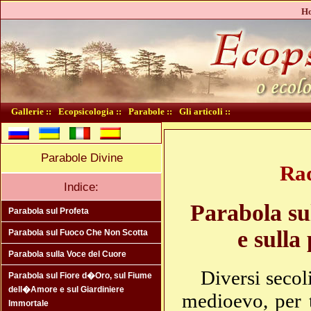
Ho
Gallerie ::
Ecopsicologia ::
Parabole ::
Gli articoli ::
Parabole Divine
Ra
Indice:
Parabola su
Parabola sul Profeta
e sulla 
Parabola sul Fuoco Che Non Scotta
Parabola sulla Voce del Cuore
Diversi secol
Parabola sul Fiore d�Oro, sul Fiume
dell�Amore e sul Giardiniere
medioevo, per 
Immortale