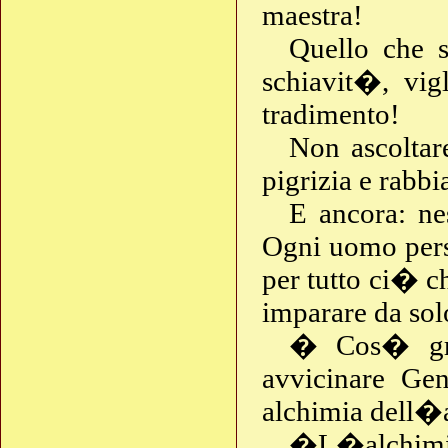
maestra!
Quello che s
schiavit�, vig
tradimento!
Non ascoltare
pigrizia e rabbi
E ancora: ne
Ogni uomo pers
per tutto ci� ch
imparare da so
� Cos� gra
avvicinare Gen
alchimia dell�
�L�alchimia