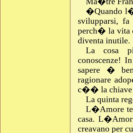
Ma�tre Fran
�Quando l�u
svilupparsi, fa
perch� la vita
diventa inutile.
La cosa p
conoscenze! I
sapere � ben
ragionare adop
c�� la chiave
La quinta re
L�Amore tene
casa. L�Amore 
creavano per cu