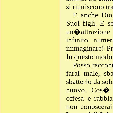
si riuniscono t
E anche Dio,
Suoi figli. E 
un�attrazione
infinito nume
immaginare! Pr
In questo modo
Posso raccont
farai male, sb
sbatterlo da sol
nuovo. Cos� f
offesa e rabb
non conoscerai 