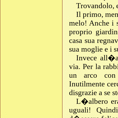
Trovandolo, e
Il primo, men
melo! Anche i 
proprio giardi
casa sua regnava
sua moglie e i su
Invece all�a
via. Per la ra
un arco con
Inutilmente cer
disgrazie a se 
L�albero era
uguali! Quind