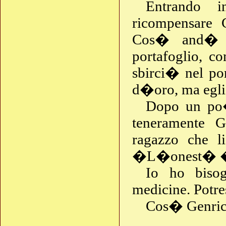
Entrando 
ricompensare G
Cos� and� s
portafoglio, c
sbirci� nel po
d�oro, ma egli 
Dopo un po
teneramente Ge
ragazzo che li
�L�onest� � u
Io ho bisog
medicine. Potre
Cos� Genrich