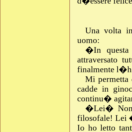
d�essere felice
Una volta i
uomo:
�In questa
attraversato tu
finalmente l�h
Mi permetta 
cadde in gino
continu� agita
�Lei� Non d
filosofale! Lei
Io ho letto tan