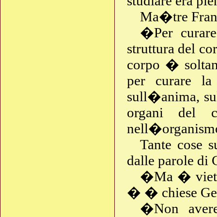
studiare era pi
Ma�tre Fran
�Per curare
struttura del 
corpo � soltan
per curare la
sull�anima, sul
organi del c
nell�organismo
Tante cose s
dalle parole d
�Ma � vietat
� � chiese Ge
�Non avere