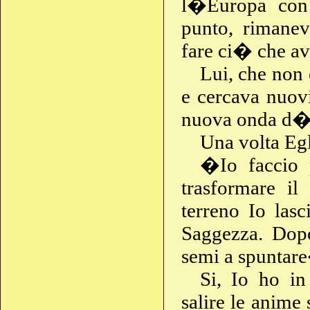
l�Europa con 
punto, rimanev
fare ci� che a
Lui, che non 
e cercava nuov
nuova onda d�
Una volta Egl
�Io faccio p
trasformare il
terreno Io la
Saggezza. Dopo
semi a spuntar
Si, Io ho in 
salire le anime