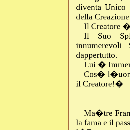
diventa Unico 
della Creazione
Il Creatore 
Il Suo Sp
innumerevoli 
dappertutto.
Lui � Immers
Cos� l�uomo 
il Creatore!�
Ma�tre Fran�
la fama e il pa