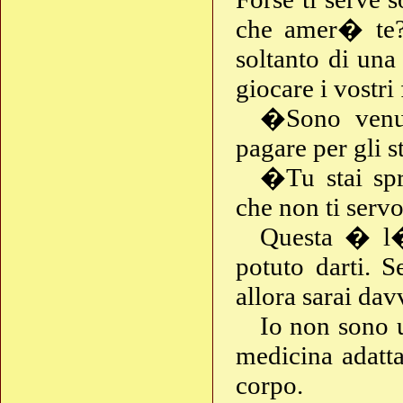
che amer� te? 
soltanto di una
giocare i vostri
�Sono venut
pagare per gli
�Tu stai spr
che non ti serv
Questa � l�u
potuto darti. S
allora sarai da
Io non sono u
medicina adatta
corpo.