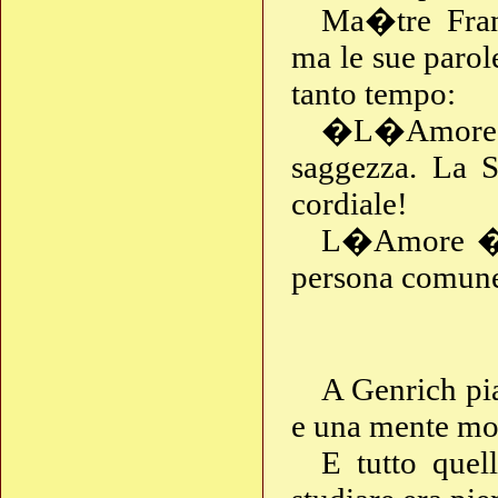
Ma�tre Fran
ma le sue paro
tanto tempo:
�L�Amore � 
saggezza. La 
cordiale!
L�Amore � q
persona comun
A Genrich pi
e una mente mol
E tutto quel