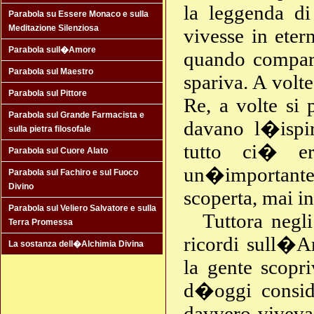
la leggenda d
Parabola su Essere Monaco e sulla
Meditazione Silenziosa
vivesse in ete
Parabola sull�Amore
quando compar
Parabola sul Maestro
spariva. A volt
Parabola sul Pittore
Re, a volte si
Parabola sul Grande Farmacista e
davano l�ispir
sulla pietra filosofale
tutto ci� er
Parabola sul Cuore Alato
un�importante
Parabola sul Fachiro e sul Fuoco
Divino
scoperta, mai 
Parabola sul Veliero Salvatore e sulla
Tuttora negli
Terra Promessa
ricordi sull�A
La sostanza dell�Alchimia Divina
la gente scopr
d�oggi consid
davvero viveva 