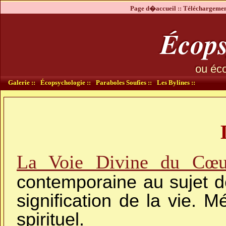
Page d�accueil ::
Téléchargement
Écops
ou éco
Galerie ::
Écopsychologie ::
Paraboles Soufies ::
Les Bylines ::
La Voie Divine du Cœur
contemporaine au sujet de
signification de la vie.
spirituel.