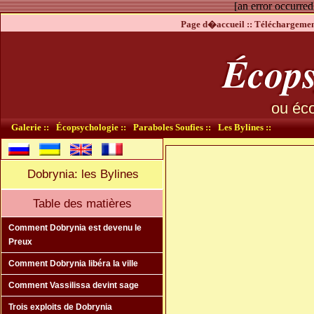
[an error occurred
Page d�accueil ::
Téléchargement
Écops
ou éco
Galerie ::
Écopsychologie ::
Paraboles Soufies ::
Les Bylines ::
Dobrynia: les Bylines
Table des matières
Comment Dobrynia est devenu le
Preux
Comment Dobrynia libéra la ville
Comment Vassilissa devint sage
Trois exploits de Dobrynia