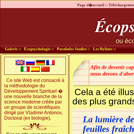
Page d�accueil ::
Téléchargement
Écops
ou éco
Galerie ::
Écopsychologie ::
Paraboles Soufies ::
Les Bylines ::
Afin de devenir ca
nous devons d'abor
Ce site Web est consacré à
la méthodologie du
Cela a été illu
Développement Spirituel �
une nouvelle branche de la
des plus grand
science moderne créée par
un groupe de scientifiques
dirigé par Vladimir Antonov,
La lumière de
Doctorat (en biologie).
feuilles
fraîc