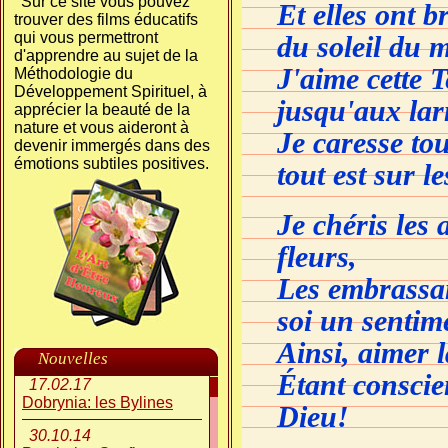
Sur ce site vous pouvez
Et elles ont b
trouver des films éducatifs
qui vous permettront
du soleil du
d'apprendre au sujet de la
J'aime cette 
Méthodologie du
Développement Spirituel, à
jusqu'aux la
apprécier la beauté de la
nature et vous aideront à
Je caresse tou
devenir immergés dans des
émotions subtiles positives.
tout est sur 
Je chéris les 
fleurs,
Les embrassa
soi
un sentim
Ainsi, aimer 
Nouvelles
Étant conscien
17.02.17
Dobrynia: les Bylines
Dieu!
30.10.14