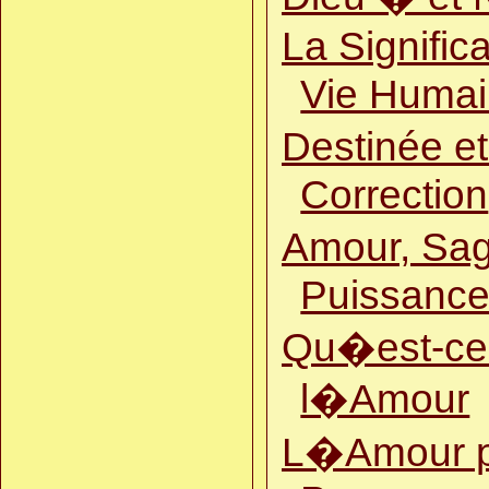
10.03.09
La Significa
New slideshow "Beauty
of the Earth!"
>>>
.
Vie Huma
17.01.09
New article "Divine
Destinée e
Teachers � about
Upbringing of Children"
>>>
.
Correction
Amour, Sag
Puissanc
Qu�est-ce
l�Amour
L�Amour p