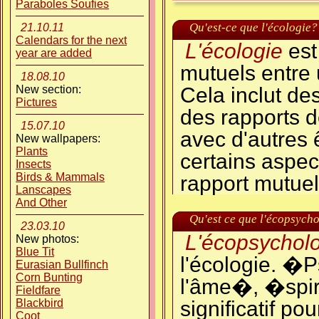
Paraboles Soufies
Qu'est-ce que l'écologie?
21.10.11
Calendars for the next
L'écologie
est
year are added
mutuels entre
18.08.10
New section:
Cela inclut des
Pictures
des rapports 
15.07.10
avec d'autres ê
New wallpapers:
Plants
certains aspec
Insects
Birds & Mammals
rapport mutuel
Lanscapes
And Other
Qu'est ce que l'écopsych
23.03.10
L'écopsychol
New photos:
Blue Tit
l'écologie. �P
Eurasian Bullfinch
Corn Bunting
l'âme�, �spiri
Fieldfare
Blackbird
significatif p
Coot