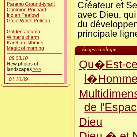
Créateur et Se
Paramo Ground-tyrant
Common Pochard
avec Dieu, qui
Indian Peafowl
Great White Pelican
du développeme
principale lign
Golden autumn
Winter's charm
Karelian Isthmus
Magic of morning
Écopsychologie
08.03.10
Qu�Est-ce
New photos of
landscapes
>>>
.
l�Homm
01.10.09
New voices of birds
>>>
.
Multidimens
06.09.09
New Wildlife Video
de l'Espa
"Beauty of Nature"
>>>
.
05.05.09
Dieu
New Wildlife Video
"Black Grouse Lekking"
Dieu � et 
>>>
.