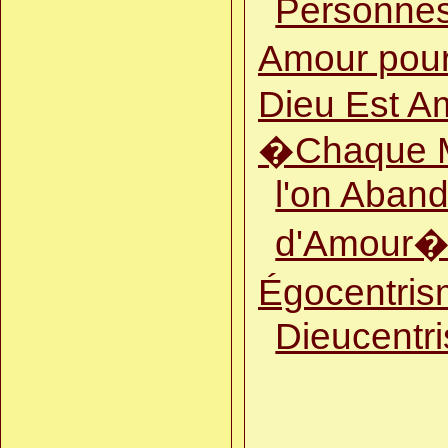
Personne
Amour pour
Dieu Est A
�Chaque 
l'on Aband
d'Amour
Égocentris
Dieucentr