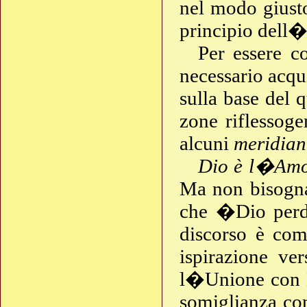
nel modo giusto 
principio del
Per essere c
necessario acqu
sulla base del 
zone riflessog
alcuni
meridian
Dio è l�Amo
Ma non bisogna 
che �Dio perdo
discorso è com
ispirazione ve
l�Unione con L
somiglianza co