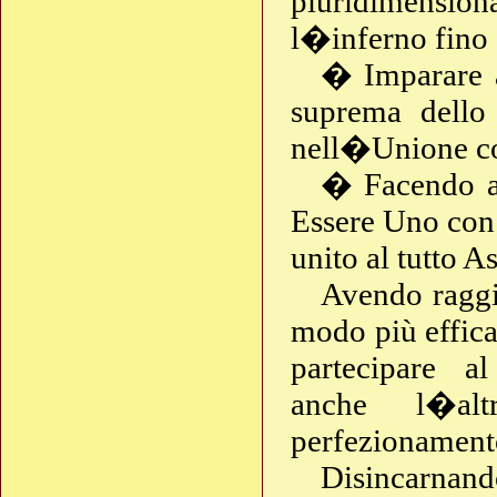
pluridimension
l�inferno fino 
� Imparare a
suprema dello
nell�Unione co
� Facendo ab
Essere Uno con i
unito al tutto A
Avendo raggiu
modo più effica
partecipare a
anche l�alt
perfezionamento
Disincarnand