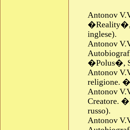
Antonov V.V
�Reality�, S
inglese).
Antonov V.V
Autobiografi
�Polus�, St
Antonov V.V
religione. �
Antonov V.V.
Creatore. �
russo).
Antonov V.V
Autobiograf