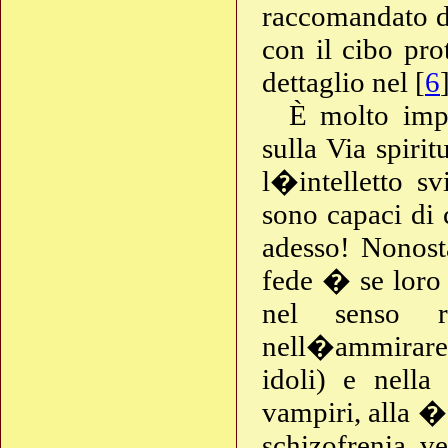
raccomandato da
con il cibo prot
dettaglio nel [
6
È molto impo
sulla Via spiri
l�intelletto s
sono capaci di 
adesso! Nonost
fede � se loro
nel senso r
nell�ammirare 
idoli) e nella
vampiri, alla �
schizofrenia, v