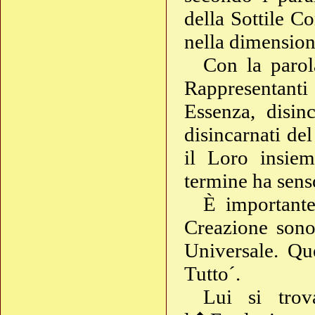
della Sottile C
nella dimension
Con la paro
Rappresentanti
Essenza, disin
disincarnati de
il Loro insiem
termine ha sen
È importante
Creazione son
Universale. Qu
Tutto´.
Lui si trov