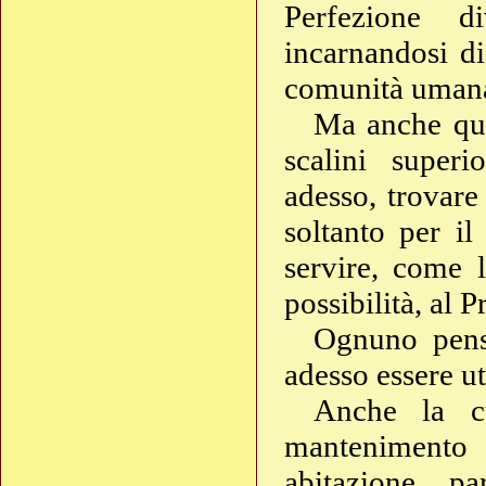
Perfezione d
incarnandosi d
comunità umana,
Ma anche que
scalini superi
adesso, trovare
soltanto per i
servire, come l
possibilità, al
Ognuno pens
adesso essere ut
Anche la cu
mantenimento 
abitazione, pa