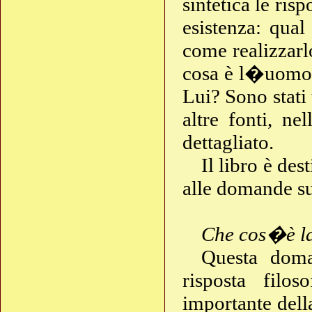
sintetica le ris
esistenza: qual
come realizzarl
cosa è l�uomo,
Lui? Sono stati 
altre fonti, ne
dettagliato.
Il libro è des
alle domande su
Che cos�è la
Questa doma
risposta filo
importante dell