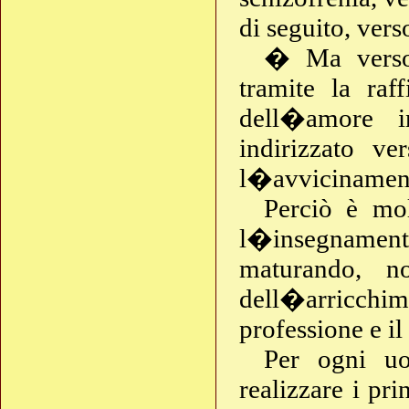
di seguito, ve
� Ma verso 
tramite la raf
dell�amore i
indirizzato ve
l�avvicinament
Perciò è mol
l�insegname
maturando, n
dell�arricchi
professione e il
Per ogni uo
realizzare i pr