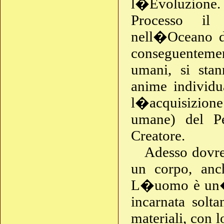
l�Evoluzione. 
Processo il
nell�Oceano di
conseguentement
umani, si stan
anime individua
l�acquisizione
umane) del P
Creatore.
Adesso dovre
un corpo, anch
L�uomo è un�a
incarnata solt
materiali, con 