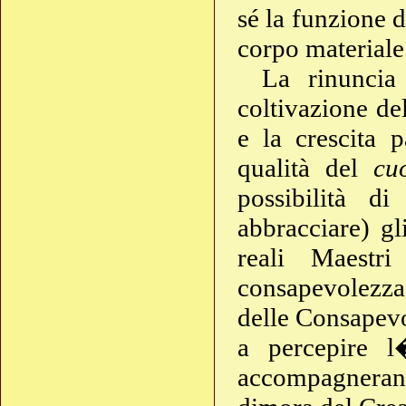
sé la funzione 
corpo materiale
La rinuncia 
coltivazione d
e la crescita 
qualità del
cu
possibilità di
abbracciare) g
reali Maestri
consapevolezza
delle Consapev
a percepire 
accompagneranno