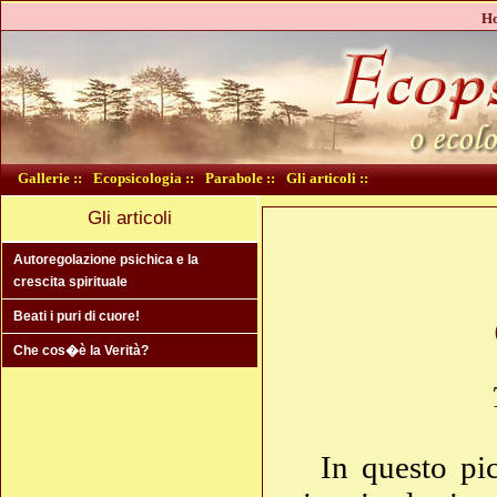
Ho
Gallerie ::
Ecopsicologia ::
Parabole ::
Gli articoli ::
Gli articoli
Autoregolazione psichica e la
crescita spirituale
Beati i puri di cuore!
Che cos�è la Verità?
In questo pi