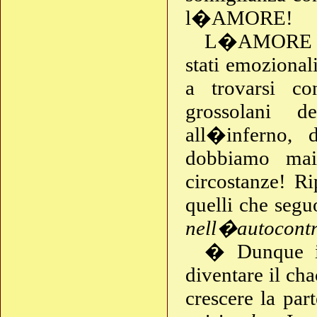
l�AMORE!
L�AMORE è l�
stati emozional
a trovarsi co
grossolani d
all�inferno, 
dobbiamo mai 
circostanze! Ri
quelli che segu
nell�autocontr
� Dunque il
diventare il ch
crescere la pa