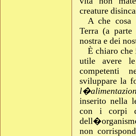
vita non mater
creature disinca
A che cosa d
Terra (a parte
nostra e dei nost
È chiaro che 
utile avere l
competenti ne
sviluppare la f
l�alimentazion
inserito nella 
con i corpi d
dell�organismo 
non corrispond