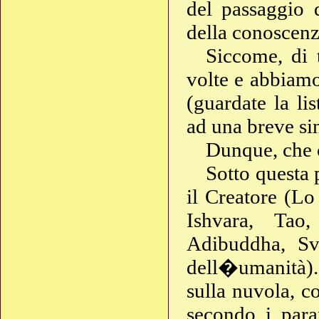
del passaggio 
della conoscenz
Siccome, di 
volte e abbiamo 
(guardate la li
ad una breve sin
Dunque, che
Sotto questa 
il Creatore (L
Ishvara, Tao
Adibuddha, Sva
dell�umanità).
sulla nuvola, c
secondo i para