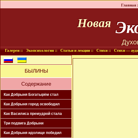
Главная :
Эко
Новая
Духо
Галереи ::
Экопсихология ::
Статьи и лекции ::
Стихи ::
Стихи — ауди
БЫЛИНЫ
Содержание
Как Добрыня Богатырём стал
Как Добрыня город освободил
Как Василиса премудрой стала
Три подвига Добрыни
Как Добрыня идолище победил