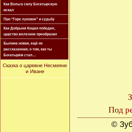
Как Вольга силу Богатырскую
искал
Про “Горе луковое” и судьбу
Как Добрыня Кощея победил,
царство железное преобразил
Былина новая, ещё не
рассказанная, о том, как ты
Богатырём стал…
Сказка о царевне Несмеяне
и Иване
З
Под р
© Зуб