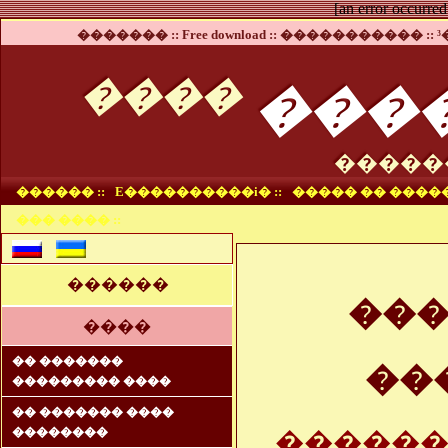
[an error occurred
������� ::
Free download ::
����������� ::
³
���
����
�����
������ ::
E����������i� ::
����� �� �����
��� ���� ::
������
��
����
�� �������
��
��������� ����
�� ������� ����
��������
������