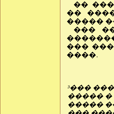
�� ���
�� ���
����� �
��� �
������
��� ���
����.
³��� ��
����� �
����� �
��� ���