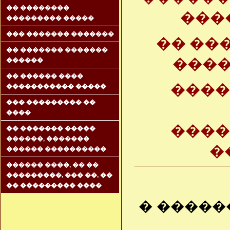
�� ��������
���
��������� �����
��� ������� �������
�� ��
�� ������� �������
����
������
�� ������ ����
����
����������� �����
��� ��������� ��
����
����
�� ������� �����
������, �������
�
������ ����������
������ ����, �� ��
���������, ��� ��, ��
�� ��������� ����
� �������