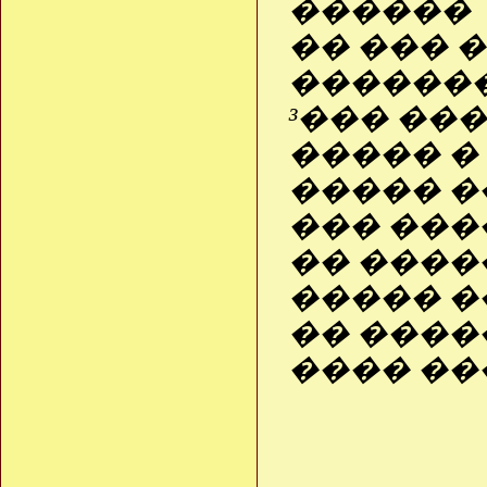
������
�� ��� 
�������
³��� ��
����� �
����� �
��� ���
�� ����
����� �
�� ����
���� ��