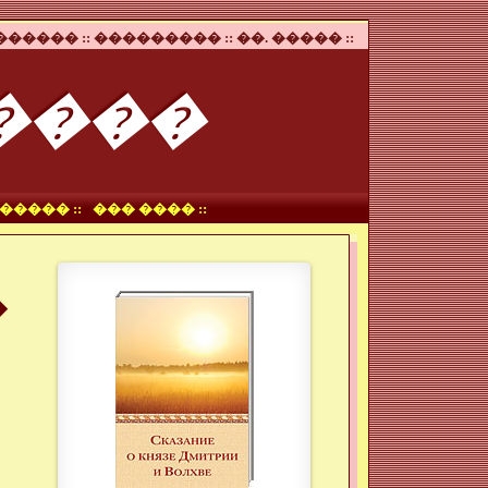
����� ::
��������� ::
��. ����� ::
����
����� ::
��� ���� ::
�