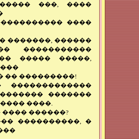
����� ���, ����
�
������������ ����
�� �������, ������
� �����������
�� ����� �����,
����
� �� ���������!
� �������������
�������� �������
���� ����.
� ���� ������?
��� ����������, �
���