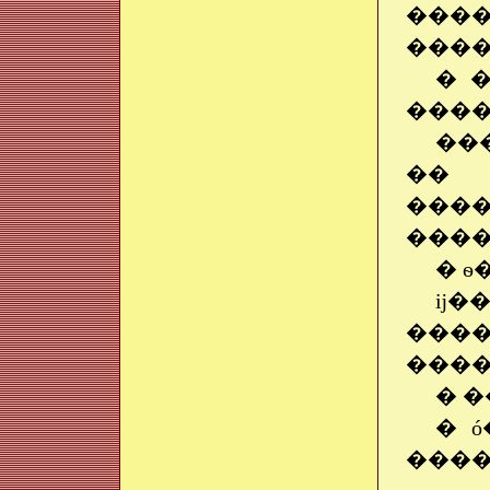
���
����
� 
����
��
�� 
���
����
� ѳ
ĳ�
����
����
� �
� 
����