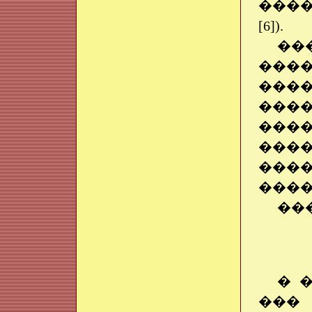
����
[6]).
��
���
���
��
���
���
���
����
��
� 
���