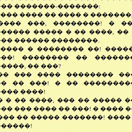
�� �������-�������:
���� ���� �� ���� � �������
���� ���, ��������! � �
����� ����� � �� ����, �� 
�� ������ ��������.
����� � �������� ��! ����
���! �������� �� ������
����, �� ���?
�� ��� ���� �������� ��
� �� ���! � �� ��������
��� ����!
� � �� ����, ��� �� ����� 
�� ��� ���� �� ���! � ���� 
��� �� ����� �������! ���� 
�����!