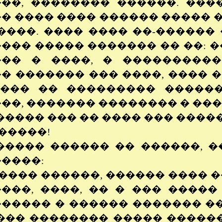
��, �������� ������. ���
� ���� ���� ������ ����� ��
����. ���� ���� ��-������ 
��� ����� ������� �� ��: �
�� � ����, � ����������:
� ������� ��� ����, ���� �
���� �� ��������� �����
��, ������� �������� � ���
����� ��� �� ���� ��� ����
������!
����� ������ �� ������, �
����:
����� ������, ������ ���� 
���, ����, �� � ��� �����
����� � ������ ������� ��
��� �������� ����� ������