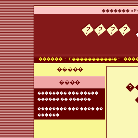
������� ::
Fr
����
������ ::
E����������i� ::
����
�����
����
�
�������� ��� �����
������ �� ������
�������� ��� ���� ��
������