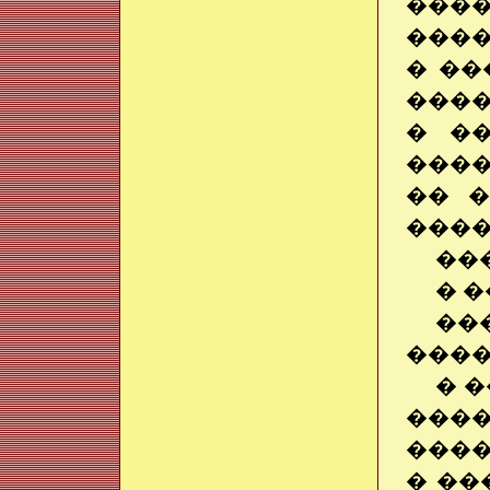
����
����
� ��
����
� ��
����
�� 
����
��
� 
��
����
� 
����
����
� ��