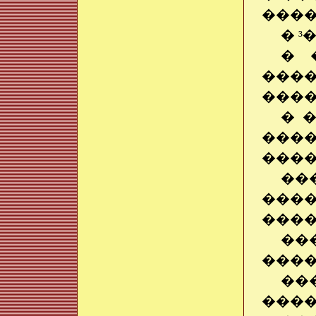
����
� ³
� 
����
����
� 
���
����
��
����
����
��
����
��
����