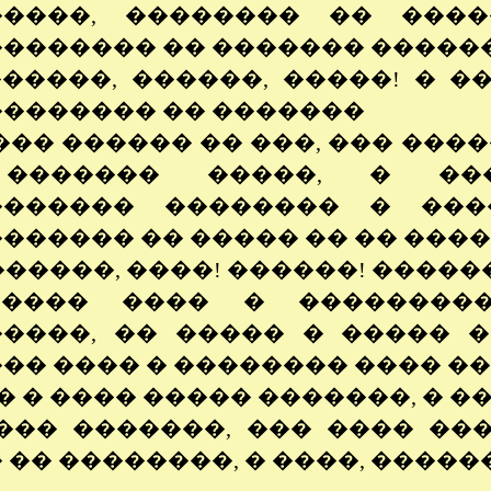
�����, �������� �� ����
������� �� ������� �����
������, ������, �����! � 
������� �� �������
��� ������ �� ���, ��� ���
������� �����, � ���
������� �������� � ���
������ �� ����� �� �� ���
������, ����! ������! �����
����� ���� � ��������
����, �� ����� � ����� 
�� ���� � �������� ���� ��
� � ���� ����� �������, � �
ó��� �������, ��� ���� ��
 �� ��������, � ����, �����