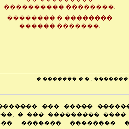
���������� ��������.
�������� � ��������
������ �������.
� ������� �.�., ������� �.
������� ��� ����� �����
��, � ��� ��������� ����
��� ������� �������� �