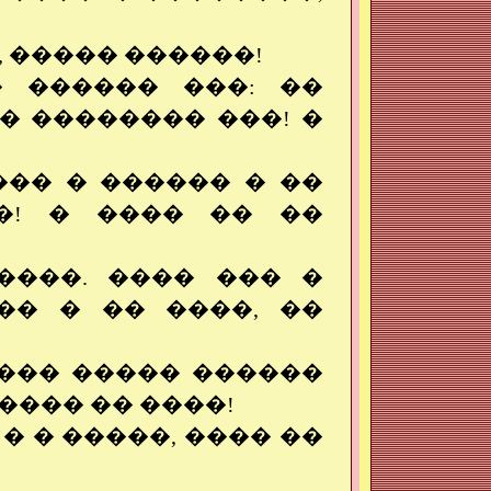
, ����� ������!
� ������ ���: ��
� �������� ���! �
��� � ������ � ��
�! � ���� �� ��
����. ���� ��� �
�� � �� ����, ��
���� ����� ������
����� �� ����!
� � �����, ���� ��