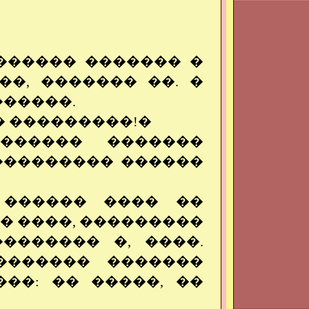
������ ������� �
��, ������� ��. �
������.
 � ���������!�
������ �������
��������� ������
 ������ ���� ��
� ����, ���������
������� �, ����.
������� �������
��: �� �����, ��