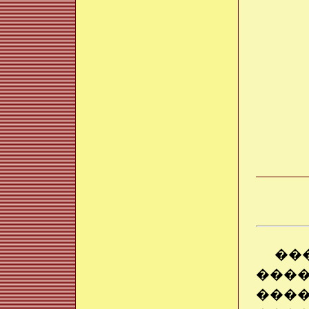
��
����
���