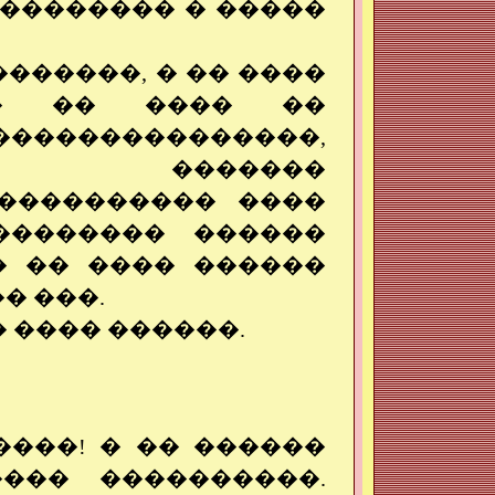
�������� � �����
������, � �� ����
�� �� ���� ��
��������������,
�� �������
����������� ����
�������� ������
� �� ���� ������
� ���.
 ���� ������.
����! � �� ������
��� ����������.