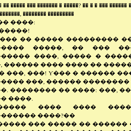
� �� ����� ��� ������� � �����? �� � � ��� ������
�������, �������� ���������
�� ����:
������!
���� �� ����� ��������� �
����� �����, �� ��� �
����� ����, ����� � ����
, ������ ���� ���� �� �����
� ���, ���! Ƴ��� � ������ �
���� ���, ������ �������� 
�. �������� �� ����: ���, ��
� ����.
����� ���� ���� ����
������ ����?��
����� ��� ����� �� ������ 