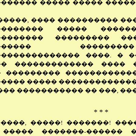
������ ����� ����� �����
�����, ���� ���������� ���
�������� ����� ����
�������� ��������� ���
������� �������
�������������� ����. � 
�� ������������� ���� 
� ��������� �����������
���� ����� �������������
��� ����������� �� ���, ���
* * *
�����, �����! �������! ���
 ����� �������-������ �