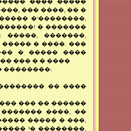
����� ���� �����
��, ��� ����, �� �
����� �'��������,
������! � �������
 �����, �������,
 ����� � ����. ���
��� � ����� ����
�� ��� � � ����
� ��������:
�������� �� ����
���� ��� �� ������
 ������� ����, ��
���� ����� � ���,
���� ³� ��������,