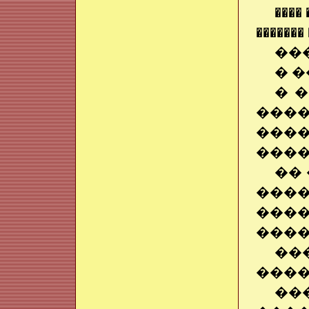
���� 
������� 
��
� 
� 
���
����
����
�� 
����
����
����
��
����
��