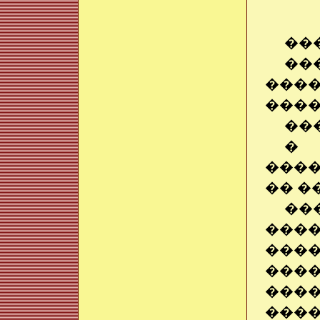
��
��
����
����
���
� 
����
�� �
��
����
����
���
����
���