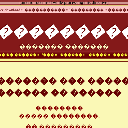
[an error occurred while processing this directive]
ee download ::
����������� ::
³��������� ::
������
��������
������� �������
� �� ������::
³��� ::
������ ::
����� ::
����
������� ��� ����
������ �� ������
��������
����� ��������.
�� ���������