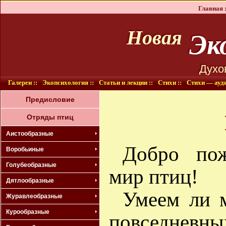
Главная :
Эко
Новая
Духо
Галереи ::
Экопсихология ::
Статьи и лекции ::
Стихи ::
Стихи — ауди
Предисловие
Отряды птиц
Аистообразные
Добро пож
Воробьиные
Голубеобразные
мир птиц!
Дятлообразные
Умеем ли 
Журавлеобразные
Курообразные
повседневн