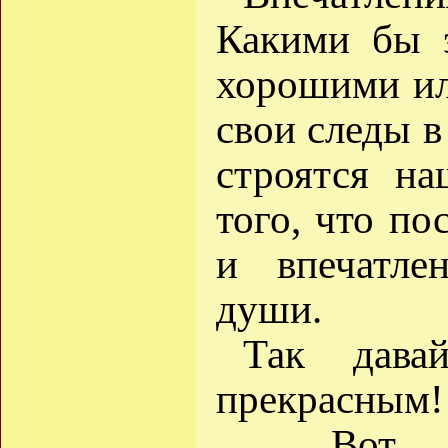
Какими бы э
хорошими ил
свои следы в
строятся на
того, что по
и впечатле
души.
Так дава
прекрасным!
... Вот