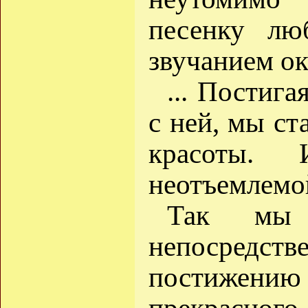
песенку лю
звучанием о
... Постига
с ней, мы ст
красоты. 
неотъемлемой
Так мы 
непосред
постижени