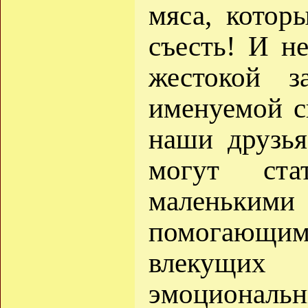
мяса, котор
съесть! И н
жестокой з
именуемой с
наши друзья
могут ст
маленькими
помогающи
влекущих
эмоциональ