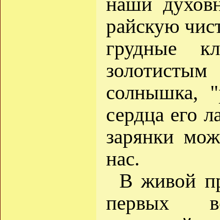
наши духовн
райскую чис
грудные к
золотист
солнышка, "
сердца его л
зарянки мож
нас.
В живой пр
первых в