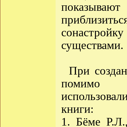
показыва
приблизи
сонастройку
существами.
При создан
помимо л
использов
книги:
1. Бёме Р.Л.