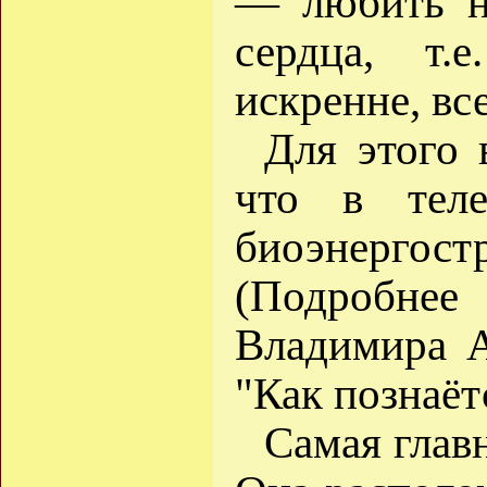
— любить не
сердца, т.
искренне, вс
Для этого 
что в теле
биоэнер
(Подробне
Владимира 
"Как познаётс
Самая глав