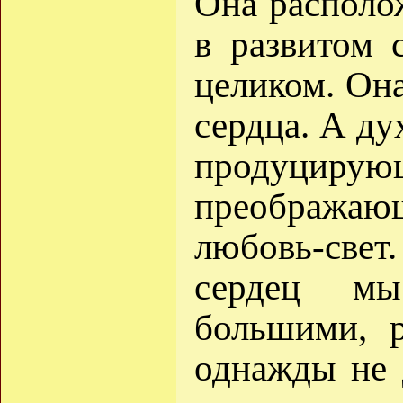
Она располо
в развитом 
целиком. Он
сердца. А ду
продуцир
преобража
любовь-све
сердец м
большими, 
однажды не