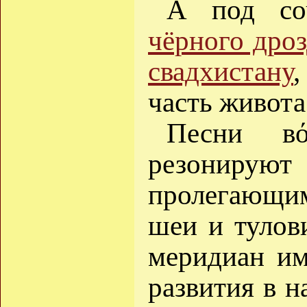
А под с
чёрного дроз
свадхистану
часть живота
Песни 
резонирую
пролегающим
шеи и тулов
меридиан им
развития в н