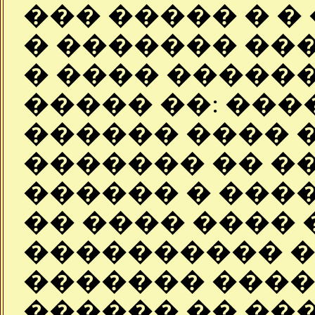
��� ����� � �
� ������� ��
� ���� �����
����� ��: ���
������ ���� 
������� �� �
������ � ���
�� ���� ���� 
���������� 
������� ����
������ �� ��