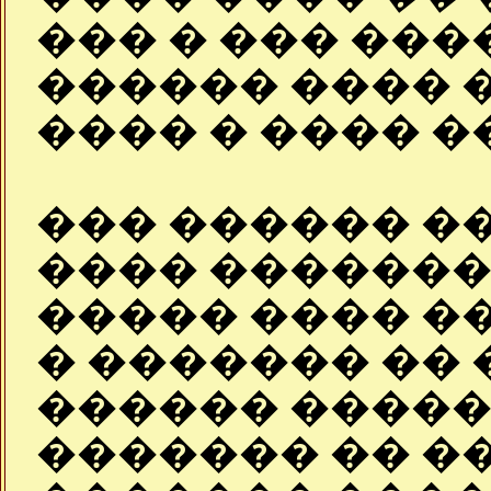
��� � ��� ��
������ ���� 
���� � ���� �
��� ������ �
���� �������
����� ���� ��
� ������� �� 
������ �����
������� �� �