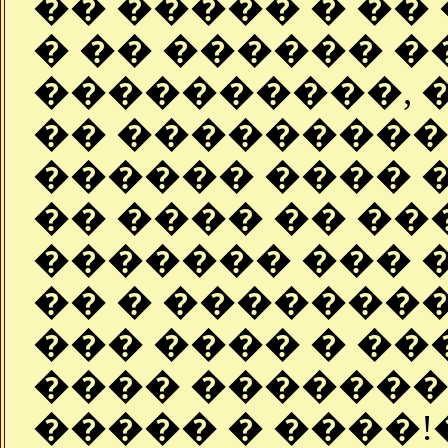
�� ����� � ��
� �� ������ �
����������, �
�� ���������,
������ ���� 
�� ���� �� ��
������� ��� 
�� � ��������
��� ���� � ��
���� �������
����� � ����!