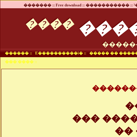
������� ::
Free download ::
����������� ::
³
���
����
�����
������ ::
E����������i� ::
����� �� �����
��� ���� ::
������
�
��� ���
��