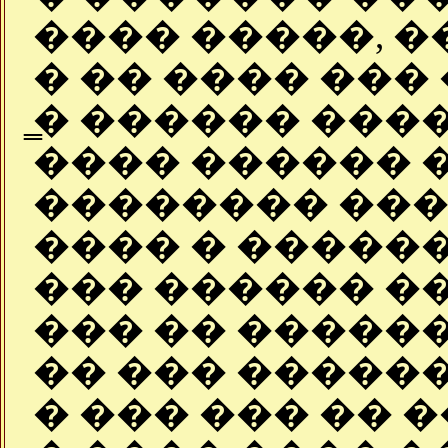
���� �����, �
� �� ���� ��� 
̳� ������ ���
���� ������ 
�������� ���
���� � �����
��� ������ �
��� �� �����
�� ��� �����
� ��� ��� �� 