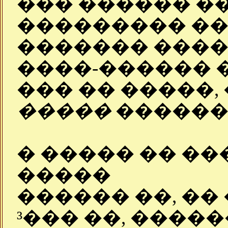
��� ������ �
��������� ��
������� ����
����-������ 
��� �� �����, 
�����
������
� ����� �� �
�����
������ ��, ��
³��� ��, ����