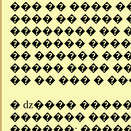
��� �� ���� �
���� �� ���� 
�������� �� 
������� ����
�� ������ ��
����� ���� �
�� �� ��� � �
� ǳ���� �����
������� ����
������: ����