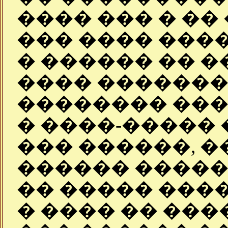
���� ��� � �� 
��� ���� ���
� ������ �� �
���� �������
�������� ����
� ����-����� 
��� ������, �
������ �����
�� ����� ���
� ���� �� ���