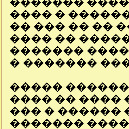
������� ����
���� � ������
�� ��� �� �� 
���� �� ����
������� ����
� ������� ��
����� ������ 
���� �� ���� 
��� � ������ 
������� ����