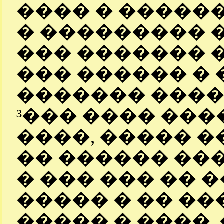
���� � �����
� ��������� �
��� ������� 
��� ������ � 
������� ����
³��� ���� ��
����, ����� �
�� ������ ��
� ��� ��� �� 
����� � �� ��
����� � ����,