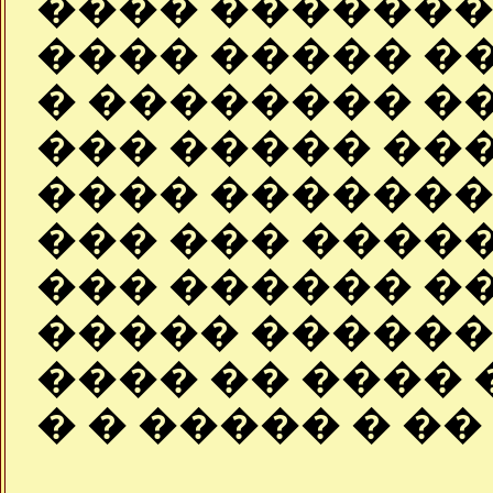
���� ��������
���� ����� �
� �������� �
��� ����� ��
���� ��������
��� ��� ����
��� ������ �
����� ������
���� �� ���� 
� � ����� � ��