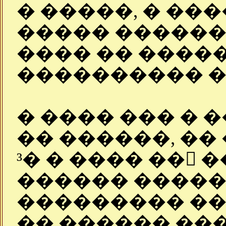
� �����, � ���
����� ������
���� �� �����
���������� �
� ���� ��� � 
�� ������, ��
³� � ���� �� �
������ �����
��������� ��
�� ������ ��