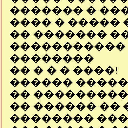
������� � ���
���� � ����� 
�� ������� ��
����������� 
��������
�� � � � ����!
������ �����
�� ���������
�� ������ ��
�������� ����