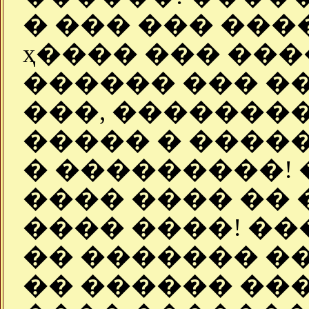
� ��� ��� ���
ҳ���� ��� ���
������ ��� �
���, ��������
����� � ����
� ���������!
���� ���� �� 
���� ����! ��
�� ������� �
�� ������ ���