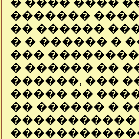
� ���� ���� �
������� ����
�� ������ ���
� � ������ � 
��� ��������
� ������ �� �
������, ��� �
����� �� ����
�� ������ � �
����������� 
������������