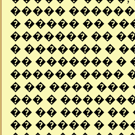
����� ������
� ����� �� ��
������� �� �
� ������� � 
�� ������� � 
������ ���� 
� �� ���� ���
��� � �������
�� �� ���� ��
�� ����� � ��