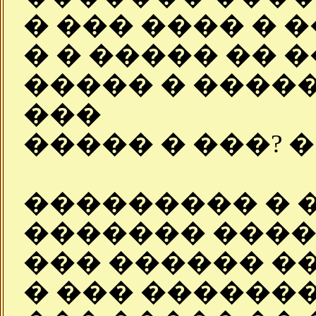
� ��� ���� � �
� � ����� �� 
����� � �����
���
����� � ���? 
��������� � �
������� ����
��� ������ �
� ��� ������