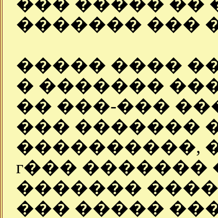
��� ����� ��
������� ��� 
����� ���� �
� ������� ��
�� ���-��� ��
��� ������� 
����������, 
г��� ������� 
������� ����
��� ����� ���