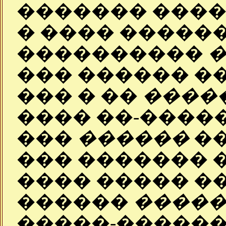
������� ����
� ���� �����
����������
��� ������ �
��� � ��
����
���� ��-�����
���
������
��
��� ������� 
���� ����� �
������
����
�����-������