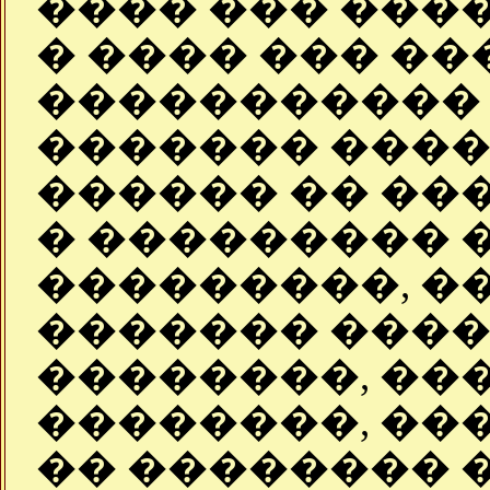
���� ��� ����
� ���� ��� ��
�����������
������� ����
������ �� ��
� ��������� �
���������, ��
������� ����
��������, ��
��������, ��
�� �������� 