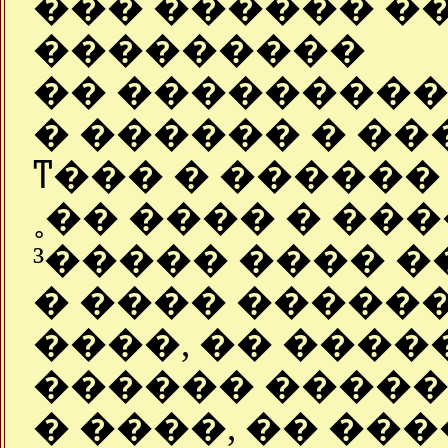
��� ������ �
���������
�� ����������
� ������ � ��
ͳ��� � ������
˳�� ���� � ��
³����� ���� 
� ���� ������
����, �� ����
������ ����� 
� ����, �� ��