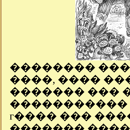
�������� ���
����, ���� ��
������� ��� 
����������� 
г���� ��� ���
������� ����