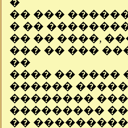
�
�� ��� �����
� �� �������
�� �� ����, �
��� �� ��� ��
��
���� �� ���� 
������ �����
�������� ���
��������� ��
�� ���������