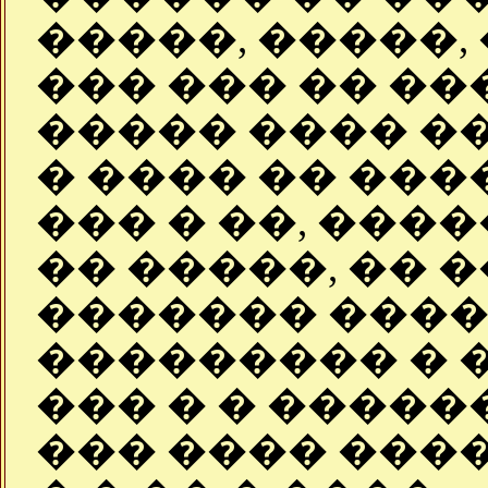
�����, �����, 
��� ��� �� ��
����� ���� �
� ���� �� ���
��� � ��, ����
�� �����, �� 
������� ���� 
��������� � 
��� � � �����
��� ���� ����