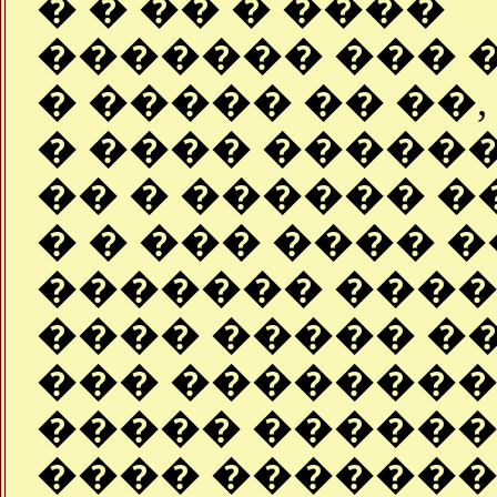
� � �� � ����
������� ��� 
� ����� �� ��,
� ���� �����
�� � ������ �
� � ��� ���� 
������� ����
���� ����� ��
��� ��������
����� ������
���� �������