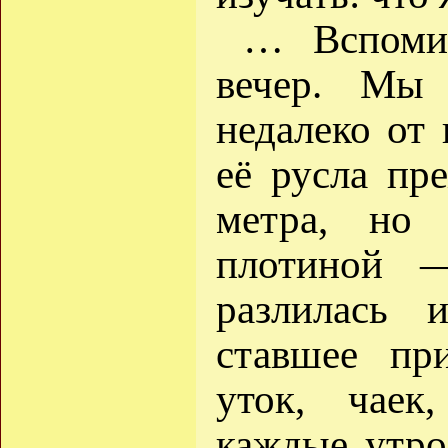
… Вспомин
вечер. Мы 
недалеко от
её русла пр
метра, но 
плотиной 
разлилась 
ставшее пр
уток, чаек
каждые утро