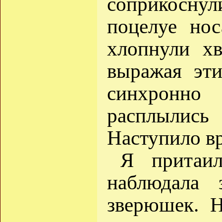
соприкоснул
поцелуе нос
хлопнули хв
выражая эти
синхронн
расплылись
Наступило вр
Я притаил
наблюдала
зверюшек. Н