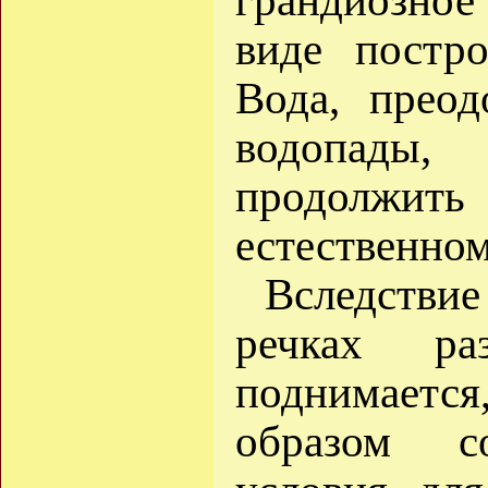
грандиозное
виде постр
Вода, преод
водопады
продолжит
естественном
Вследстви
речках ра
поднимается
образом со