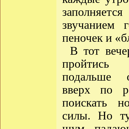
заполняется
звучанием г
пеночек и «б
В тот веч
пройтись
подальше о
вверх по р
поискать н
силы. Но т
шум падаю