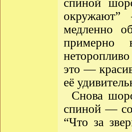
спиной шор
окружают”
медленно о
примерно
неторопливо 
это — краси
её удивител
Снова шор
спиной — со
“Что за зве