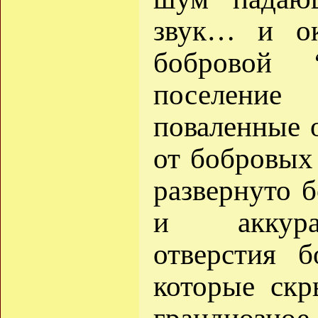
звук… и ок
бобровой 
поселени
поваленные 
от бобровых
развернуто 
и аккура
отверстия 
которые ск