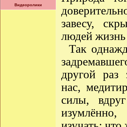
Видеоролики
доверительно
завесу, ск
людей жизнь
Так однаж
задремавше
другой раз 
нас, медити
силы, вдру
изумлённо
изучать: что