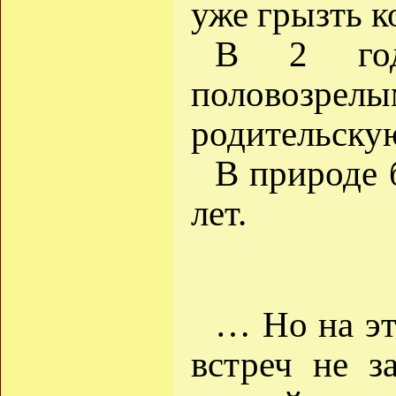
уже грызть к
В 2 года
половоз
родительску
В природе 
лет.
… Но на эт
встреч не з