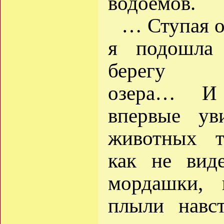
водоёмов.
… Ступая о
я подошла
берегу б
озера… И
впервые ув
животных т
как не вид
мордашки, 
плыли навс