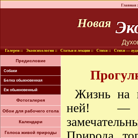
Главная :
Эко
Новая
Духо
Галереи ::
Экопсихология ::
Статьи и лекции ::
Стихи ::
Стихи — ауди
Предисловие
Прогулк
Собаки
Белка oбыкновенная
Жизнь на 
Ёж обыкновенный
Фотогалерея
ней! — 
Обои для рабочего стола
замечатель
Календари
Природа то
Голоса живой природы