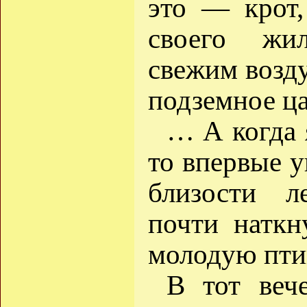
это — крот,
своего жи
свежим возду
подземное ца
… А когда 
то впервые у
близости л
почти наткн
молодую пти
В тот вече