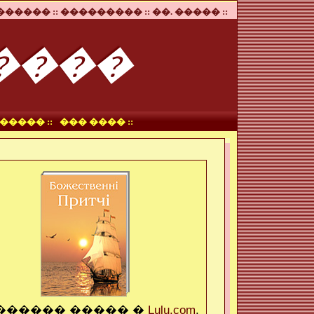
����� ::
��������� ::
��. ����� ::
����
����� ::
��� ���� ::
������ ����� �
Lulu.com
.