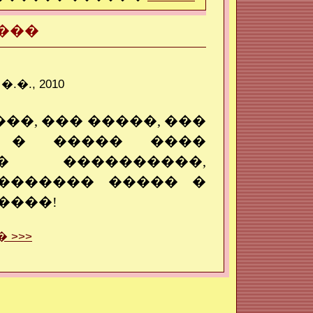
���
�., 2010
��, ��� �����, ���
 � ����� ����
� ����������,
������� ����� �
����!
 >>>