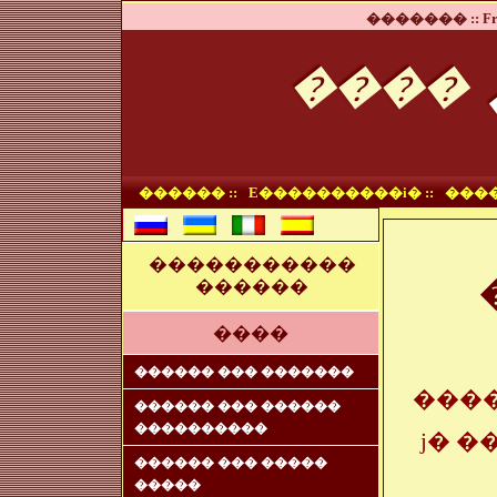
������� ::
Fr
����
������ ::
E����������i� ::
����
�����������
������
����
������ ��� �������
���
������ ��� ������
����������
ϳ� 
������ ��� �����
�����