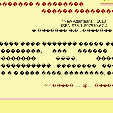
������� � ��������
������ �������
"New Atlanteans", 2010
ISBN 978-1-897510-67-4
� ������� �.�., ������� �.
����� ���� ������� ����� ��
��������, ��� ������
�������� ����, ���
����������� �������� ��
� � � ���� ����, ��������, �
<<< �����
Top
�����
: : :
: : :