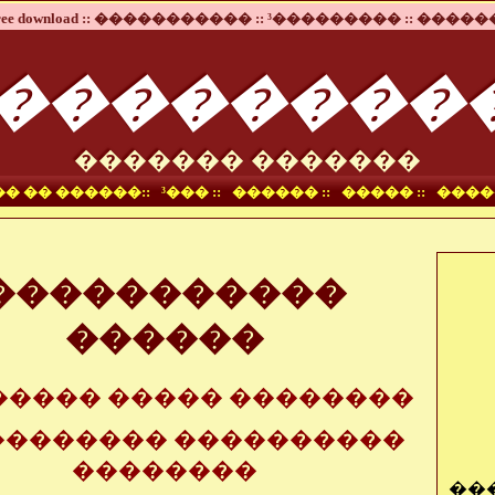
ee download ::
����������� ::
³��������� ::
������
��������
������� �������
� �� ������::
³��� ::
������ ::
����� ::
����
�����������
������
����� ����� ��������
��������� ����������
��������
��