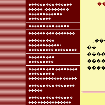
�
������ ��� ������
�����, г�� ����� �
������������
��������
������ ��� �����
������ ��� �������
ֳ �
������ ���
����������� i
�� 
��������� ��������
���
������ ���
���
���������
����
������ ��� ��������
�������� �
������������ �����
������ ��� �������
�����
������ ��� ����� �
��� ������������