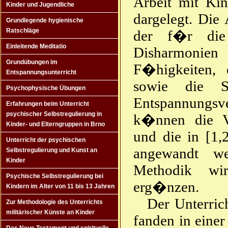
Arbeit mit Kin
Kinder und Jugendliche
dargelegt. Die 
Grundlegende hygienische
Ratschläge
der f�r die
Einleitende Meditatio
Disharmonien 
Grundübungen im
F�higkeiten, 
Entspannungsunterricht
sowie die St
Psychophysische Übungen
Entspannungsve
Erfahrungen beim Unterricht
psychischer Selbstregulierung in
k�nnen die Ve
Kinder- und Elterngruppen in Brno
und die in [1,
Unterricht der psychischen
angewandt we
Selbstregulierung und Kunst an
Kinder
Methodik wi
Psychische Selbstregulierung bei
erg�nzen.
Kindern im Alter von 11 bis 13 Jahren
Der Unterric
Zur Methodologie des Unterrichts
militärischer Künste an Kinder
fanden in einer