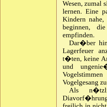
Wesen, zumal si
lernen. Eine p
Kindern nahe, 
beginnen, di
empfinden.
Dar�ber hin
Lagerfeuer a
t�ten, keine A
und ungenie
Vogelstimme
Vogelgesang zu
Als n�tzl
Diavorf�hrun
freilich in nic