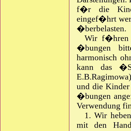
f�r die Kind
eingef�hrt wer
�berbelasten.
Wir f�hren
�bungen bitt
harmonisch oh
kann das �Sp
E.B.Ragimowa)
und die Kinder
�bungen angef
Verwendung fi
1. Wir heben
mit den Hand