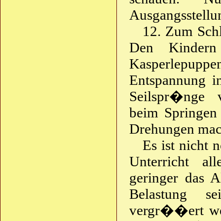
Ausgangsstellu
12. Zum Schl
Den Kindern 
Kasperlepuppen
Entspannung in
Seilspr�nge v
beim Springe
Drehungen mach
Es ist nicht
Unterricht a
geringer das Al
Belastung se
vergr��ert wer