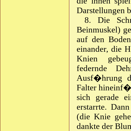
die ihnen spie
Darstellungen b
8. Die Sch
Beinmuskel) ge
auf den Bode
einander, die
Knien gebeug
federnde De
Ausf�hrung d
Falter hineinf�
sich gerade e
erstarrte. Dan
(die Knie geh
dankte der Blum