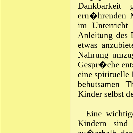
Dankbarkeit
ern�hrenden Me
im Unterricht
Anleitung des L
etwas anzubie
Nahrung umzu
Gespr�che ents
eine spirituell
behutsamen T
Kinder selbst d
Eine wichti
Kindern sind