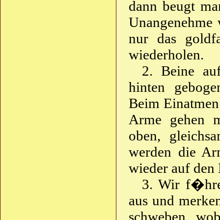
dann beugt man
Unangenehme w
nur das goldf
wiederholen.
2. Beine au
hinten gebog
Beim Einatmen 
Arme gehen m
oben, gleichs
werden die Ar
wieder auf den
3. Wir f�hr
aus und merken
schweben, wob