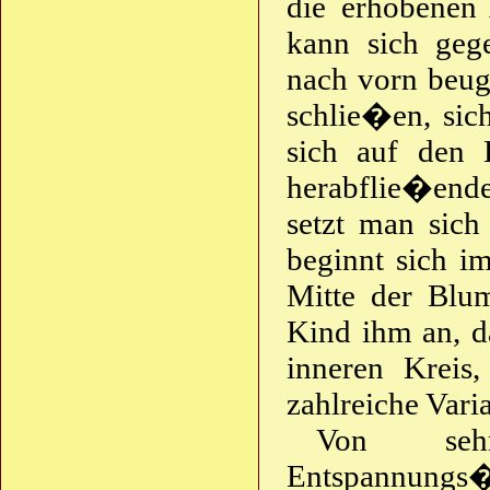
die erhobenen
kann sich geg
nach vorn beug
schlie�en, sic
sich auf den
herabflie�end
setzt man sich
beginnt sich i
Mitte der Blum
Kind ihm an, da
inneren Kreis
zahlreiche Vari
Von seh
Entspannungs�b