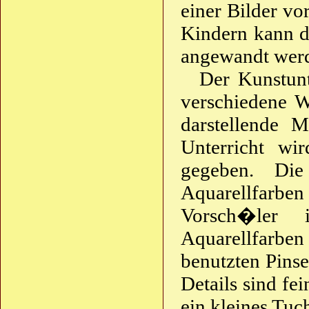
einer Bilder v
Kindern kann di
angewandt wer
Der Kunstunt
verschiedene W
darstellende M
Unterricht wi
gegeben. Die
Aquarellfarben
Vorsch�ler 
Aquarellfarb
benutzten Pinse
Details sind fe
ein kleines Tu