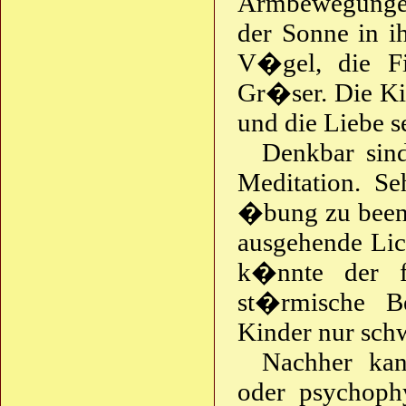
Armbewegungen 
der Sonne in ih
V�gel, die F
Gr�ser. Die Kin
und die Liebe s
Denkbar sind
Meditation. Se
�bung zu beend
ausgehende Lic
k�nnte der f
st�rmische B
Kinder nur schw
Nachher ka
oder psychop