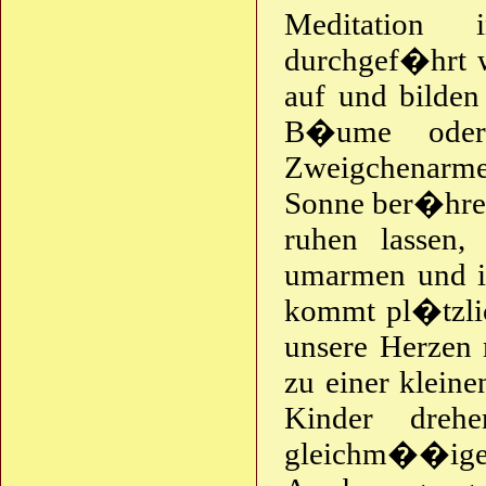
Meditatio
durchgef�hrt w
auf und bilden 
B�ume oder
Zweigchenarme 
Sonne ber�hren
ruhen lassen,
umarmen und ih
kommt pl�tzlic
unsere Herzen 
zu einer klein
Kinder dreh
gleichm��iger