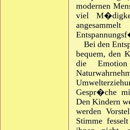
modernen Mensc
viel M�digke
angesammel
Entspannungsf�
Bei den Ents
bequem, den Ki
die Emotion
Naturwahrn
Umwelterzi
Gespr�che mit
Den Kindern we
werden Vorstel
Stimme fesselt