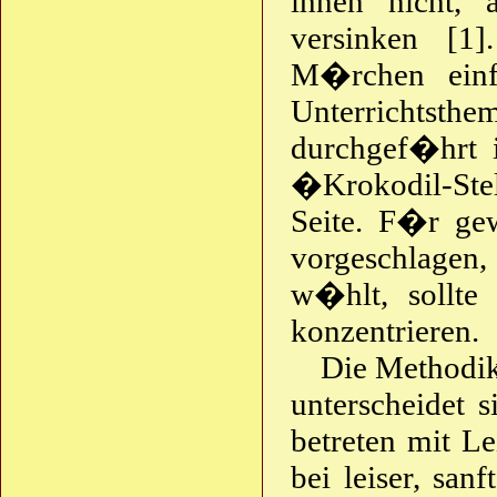
ihnen nicht, 
versinken [1
M�rchen einf
Unterrichtsth
durchgef�hrt 
�Krokodil-St
Seite. F�r ge
vorgeschlagen,
w�hlt, sollte
konzentrieren.
Die Methodi
unterscheidet 
betreten mit Le
bei leiser, sa