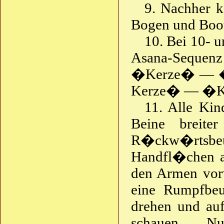
9. Nachher k
Bogen und Boot 
10. Bei 10- 
Asana-Seque
�Kerze� — �
Kerze� — �K
11. Alle Ki
Beine breite
R�ckw�rtsbeu
Handfl�chen a
den Armen vorw
eine Rumpfbe
drehen und auf
schauen. 