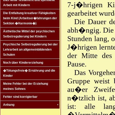
Das Neue Testament und spirituelle
7-j�hrigen Ki
Arbeit mit Kindern
gearbeitet wurd
Die Entfaltung kreativer Fähigkeiten
beim Kind (Arbeitser�fahrungen der
Die Dauer de
Sektion �Harmonie�)
abh�ngig. Die 
Ästhetische Mittel der psychischen
Stunden lang, 
Selbstregulierung bei Kindern
Psychische Selbstregulierung bei der
J�hrigen lernte
Lehrarbeit an allgemeinbildenden
der Mitte des 
Schulen
Pause.
Noch über Kindererziehung
Das Vorgehe
�Tötungsfreie� Ernährung und die
Kinder
Gruppe weist b
Meine Fehler bei der Erziehung
au�er Zweifel
meines Sohnes
n�tzlich ist, 
Fehler sind korrigierbar
ist: alle la
Anhang
�Vermittelm��