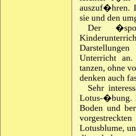
auszuf�hren. D
sie und den umg
Der �spo
Kinderunterr
Darstellunge
Unterricht an
tanzen, ohne vo
denken auch fas
Sehr interes
Lotus-�bung. D
Boden und be
vorgestreckten
Lotusblume, und