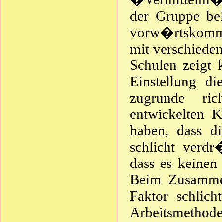
der Gruppe bel
vorw�rtskomm
mit verschiede
Schulen zeigt
Einstellung d
zugrunde ri
entwickelten 
haben, dass d
schlicht verdr
dass es keinen 
Beim Zusammen
Faktor schlich
Arbeitsmetho