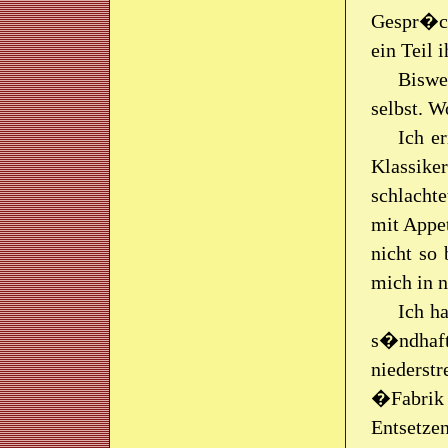
Gespr�ch
ein Teil 
Biswe
selbst. W
Ich e
Klassike
schlachte
mit Appet
nicht so 
mich in n
Ich h
s�ndhaft
niederst
�Fabrik 
Entsetzen