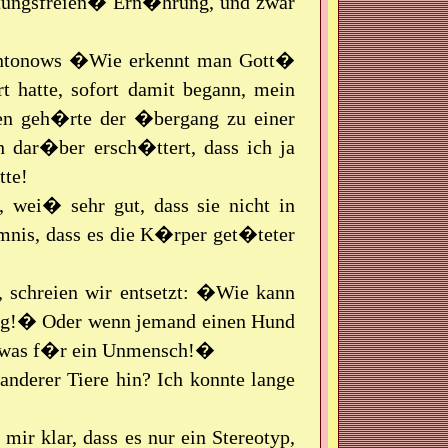
�tungsfreien� Ern�hrung, und zwar
.Antonows �Wie erkennt man Gott�
t hatte, sofort damit begann, mein
ten geh�rte der �bergang zu einer
 dar�ber ersch�ttert, dass ich ja
tte!
 wei� sehr gut, dass sie nicht in
mnis, dass es die K�rper get�teter
schreien wir entsetzt: �Wie kann
lig!� Oder wenn jemand einen Hund
h, was f�r ein Unmensch!�
nderer Tiere hin? Ich konnte lange
mir klar, dass es nur ein Stereotyp,