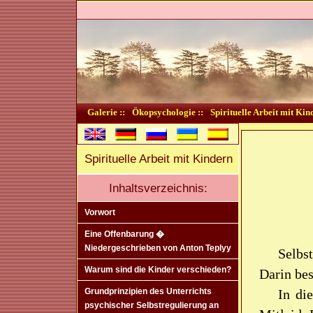
Galerie ::
Ökopsychologie ::
Spirituelle Arbeit mit Kin
Spirituelle Arbeit mit Kindern
Inhaltsverzeichnis:
Vorwort
Eine Offenbarung �
Niedergeschrieben von Anton Teplyy
Selbs
Warum sind die Kinder verschieden?
Darin bes
In di
Grundprinzipien des Unterrichts
psychischer Selbstregulierung an