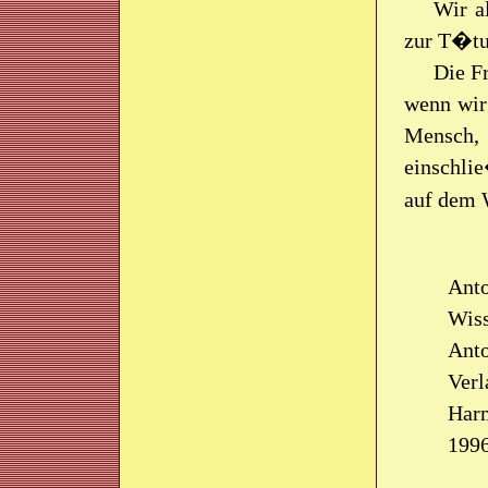
Wir a
zur T�tu
Die Fr
wenn wir
Mensch,
einschlie
auf dem 
Anto
Wiss
Anto
Verl
Harm
1996