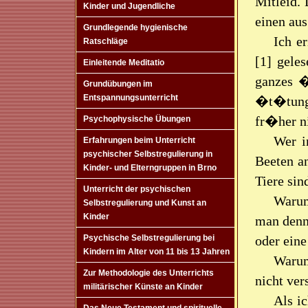
Mitleid.
Kinder und Jugendliche
einen au
Grundlegende hygienische
Ich e
Ratschläge
[1] gele
Einleitende Meditatio
ganzes �
Grundübungen im
Entspannungsunterricht
�t�tungs
fr�her n
Psychophysische Übungen
Wer i
Erfahrungen beim Unterricht
psychischer Selbstregulierung in
Beeten a
Kinder- und Elterngruppen in Brno
Tiere sin
Unterricht der psychischen
Warum
Selbstregulierung und Kunst an
Kinder
man denn
oder ein
Psychische Selbstregulierung bei
Kindern im Alter von 11 bis 13 Jahren
Warum
Zur Methodologie des Unterrichts
nicht ver
militärischer Künste an Kinder
Als ic