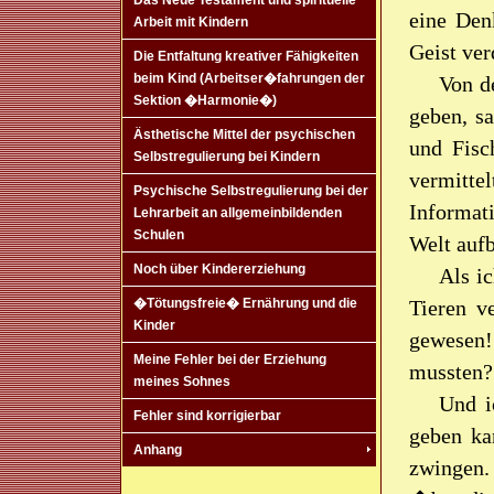
Das Neue Testament und spirituelle
eine Den
Arbeit mit Kindern
Geist ve
Die Entfaltung kreativer Fähigkeiten
beim Kind (Arbeitser�fahrungen der
Von d
Sektion �Harmonie�)
geben, s
Ästhetische Mittel der psychischen
und Fisc
Selbstregulierung bei Kindern
vermitte
Psychische Selbstregulierung bei der
Informat
Lehrarbeit an allgemeinbildenden
Schulen
Welt aufb
Noch über Kindererziehung
Als i
Tieren v
�Tötungsfreie� Ernährung und die
Kinder
gewesen!
Meine Fehler bei der Erziehung
mussten?
meines Sohnes
Und i
Fehler sind korrigierbar
geben ka
Anhang
zwingen.