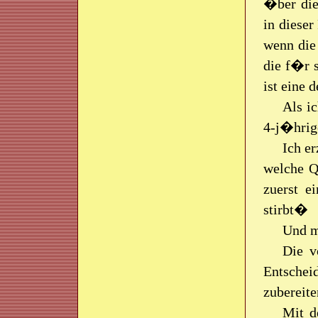
�ber die
in dieser
wenn die
die f�r 
ist eine 
Als i
4-j�hrige
Ich e
welche Q
zuerst e
stirbt�
Und me
Die v
Entschei
zubereit
Mit d