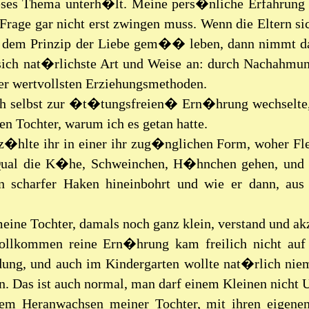
ses Thema unterh�lt. Meine pers�nliche Erfahrung z
 Frage gar nicht erst zwingen muss. Wenn die Eltern si
 dem Prinzip der Liebe gem�� leben, dann nimmt da
sich nat�rlichste Art und Weise an: durch Nachahmun
der wertvollsten Erziehungsmethoden.
ch selbst zur �t�tungsfreien� Ern�hrung wechselte,
n Tochter, warum ich es getan hatte.
rz�hlte ihr in einer ihr zug�nglichen Form, woher F
ual die K�he, Schweinchen, H�hnchen gehen, und w
in scharfer Haken hineinbohrt und wie er dann, aus
ine Tochter, damals noch ganz klein, verstand und akze
ollkommen reine Ern�hrung kam freilich nicht auf 
dung, und auch im Kindergarten wollte nat�rlich niem
en. Das ist auch normal, man darf einem Kleinen nich
em Heranwachsen meiner Tochter, mit ihren eigen