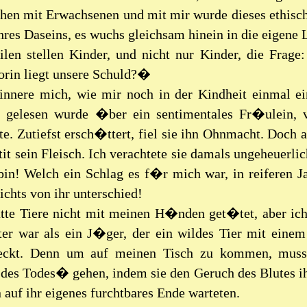
en mit Erwachsenen und mit mir wurde dieses ethisc
ihres Daseins, es wuchs gleichsam hinein in die eigene
ilen stellen Kinder, und nicht nur Kinder, die Frag
orin liegt unsere Schuld?�
rinnere mich, wie mir noch in der Kindheit einmal e
r gelesen wurde �ber ein sentimentales Fr�ulein,
te. Zutiefst ersch�ttert, fiel sie ihn Ohnmacht. Doch
it sein Fleisch. Ich verachtete sie damals ungeheuerlic
bin! Welch ein Schlag es f�r mich war, in reiferen J
ichts von ihr unterschied!
atte Tiere nicht mit meinen H�nden get�tet, aber ich 
er war als ein J�ger, der ein wildes Tier mit einem 
reckt. Denn um auf meinen Tisch zu kommen, musst
des Todes� gehen, indem sie den Geruch des Blutes ih
 auf ihr eigenes furchtbares Ende warteten.