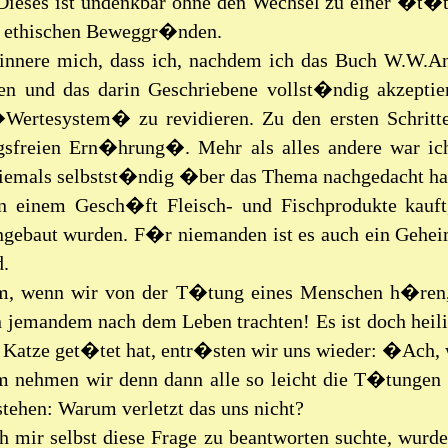
 Dieses ist undenkbar ohne den Wechsel zu einer �t
s ethischen Beweggr�nden.
rinnere mich, dass ich, nachdem ich das Buch W.W
sen und das darin Geschriebene vollst�ndig akzeptier
Wertesystem� zu revidieren. Zu den ersten Schrit
freien Ern�hrung�. Mehr als alles andere war ich
iemals selbstst�ndig �ber das Thema nachgedacht ha
n einem Gesch�ft Fleisch- und Fischprodukte kauft,
ngebaut wurden. F�r niemanden ist es auch ein Gehei
d.
, wenn wir von der T�tung eines Menschen h�ren, 
 jemandem nach dem Leben trachten! Es ist doch hei
e Katze get�tet hat, entr�sten wir uns wieder: �Ac
 nehmen wir denn dann alle so leicht die T�tungen a
stehen: Warum verletzt das uns nicht?
h mir selbst diese Frage zu beantworten suchte, wurde 