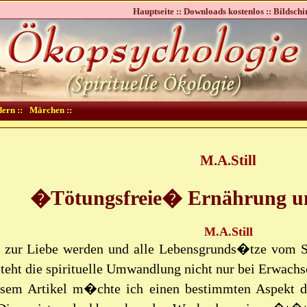
Hauptseite ::
Downloads kostenlos ::
Bildschi
dern ::
Märchen ::
M.A.Still
�Tötungsfreie� Ernährung un
M.A.Still
t zur Liebe werden und alle Lebensgrunds�tze vom S
teht die spirituelle Umwandlung nicht nur bei Erwachs
esem Artikel m�chte ich einen bestimmten Aspekt d