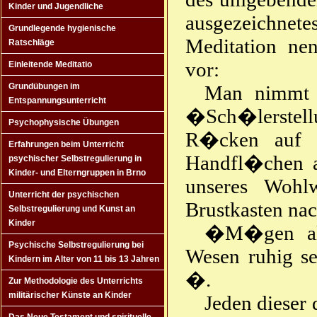
Kinder und Jugendliche
ausgezeichne
Grundlegende hygienische
Meditation ne
Ratschläge
vor:
Einleitende Meditatio
Man nimmt 
Grundübungen im
Entspannungsunterricht
�Sch�lerstell
Psychophysische Übungen
R�cken auf d
Erfahrungen beim Unterricht
Handfl�chen a
psychischer Selbstregulierung in
Kinder- und Elterngruppen in Brno
unseres Wohl
Unterricht der psychischen
Brustkasten nac
Selbstregulierung und Kunst an
Kinder
�M�gen all
Psychische Selbstregulierung bei
Wesen ruhig s
Kindern im Alter von 11 bis 13 Jahren
�.
Zur Methodologie des Unterrichts
militärischer Künste an Kinder
Jeden dieser