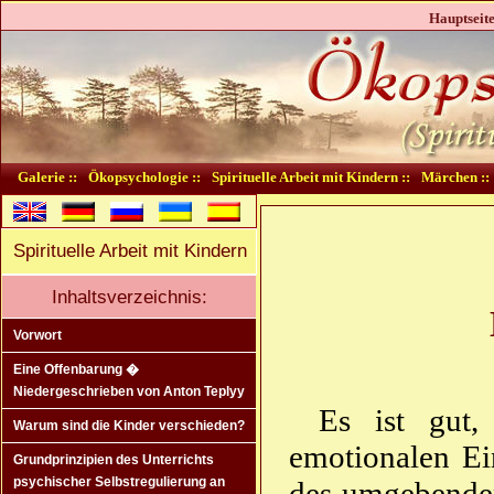
Hauptseite
Galerie ::
Ökopsychologie ::
Spirituelle Arbeit mit Kindern ::
Märchen ::
Spirituelle Arbeit mit Kindern
Inhaltsverzeichnis:
Vorwort
Eine Offenbarung �
Niedergeschrieben von Anton Teplyy
Es ist gut,
Warum sind die Kinder verschieden?
emotionalen Ei
Grundprinzipien des Unterrichts
psychischer Selbstregulierung an
des umgebenden