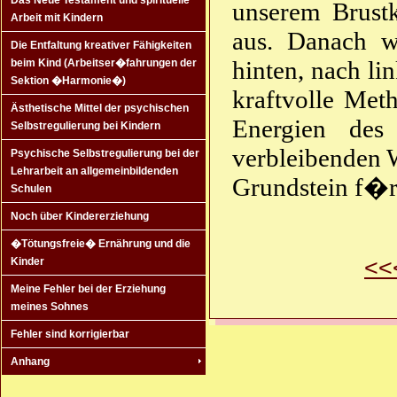
Das Neue Testament und spirituelle
unserem Brustk
Arbeit mit Kindern
aus. Danach wi
Die Entfaltung kreativer Fähigkeiten
hinten, nach li
beim Kind (Arbeitser�fahrungen der
Sektion �Harmonie�)
kraftvolle Met
Ästhetische Mittel der psychischen
Energien de
Selbstregulierung bei Kindern
verbleibenden W
Psychische Selbstregulierung bei der
Lehrarbeit an allgemeinbildenden
Grundstein f�r 
Schulen
Noch über Kindererziehung
�Tötungsfreie� Ernährung und die
<<
Kinder
Meine Fehler bei der Erziehung
meines Sohnes
Fehler sind korrigierbar
Anhang