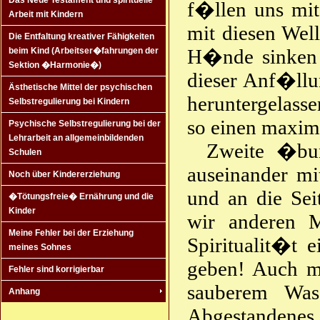
Das Neue Testament und spirituelle
f�llen uns mit
Arbeit mit Kindern
mit diesen Wel
Die Entfaltung kreativer Fähigkeiten
H�nde sinken a
beim Kind (Arbeitser�fahrungen der
Sektion �Harmonie�)
dieser Anf�llu
Ästhetische Mittel der psychischen
heruntergelass
Selbstregulierung bei Kindern
so einen maxim
Psychische Selbstregulierung bei der
Lehrarbeit an allgemeinbildenden
Zweite �bu
Schulen
auseinander mi
Noch über Kindererziehung
und an die Sei
�Tötungsfreie� Ernährung und die
Kinder
wir anderen 
Meine Fehler bei der Erziehung
Spiritualit�t 
meines Sohnes
geben! Auch 
Fehler sind korrigierbar
sauberem Wass
Anhang
Abgestandenes 