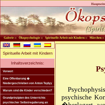
Hauptseite
Galerie ::
Ökopsychologie ::
Spirituelle Arbeit mit Kindern ::
Märchen ::
Spirituelle Arbeit mit Kindern
Inhaltsverzeichnis:
Ps
Vorwort
Eine Offenbarung �
Niedergeschrieben von Anton Teplyy
Psychophysis
Warum sind die Kinder verschieden?
psychische Ko
Grundprinzipien des Unterrichts
psychischer Selbstregulierung an
�berlagert, wo