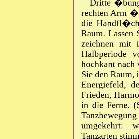
Dritte �bun
rechten Arm �b
die Handfl�ch
Raum. Lassen S
zeichnen mit 
Halbperiode 
hochkant nach 
Sie den Raum, i
Energiefeld, 
Frieden, Harm
in die Ferne. (
Tanzbewegung vo
umgekehrt: we
Tanzarten stimm