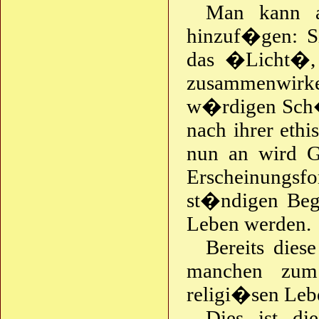
Man kann a
hinzuf�gen: Si
das �Licht�,
zusammenwirken,
w�rdigen Sch�l
nach ihrer ethi
nun an wird Go
Erscheinungsfo
st�ndigen Beg
Leben werden.
Bereits die
manchen zum 
religi�sen Leb
Dies ist di