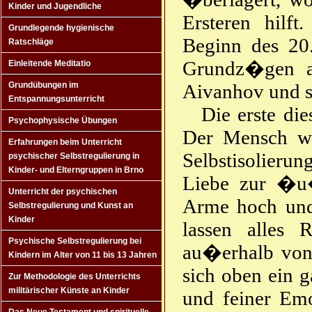
Kinder und Jugendliche
Ersteren hilf
Grundlegende hygienische
Beginn des 20
Ratschläge
Grundz�gen a
Einleitende Meditatio
Aivanhov und s
Grundübungen im
Entspannungsunterricht
Die erste d
Psychophysische Übungen
Der Mensch wa
Erfahrungen beim Unterricht
Selbstisolier
psychischer Selbstregulierung in
Kinder- und Elterngruppen in Brno
Liebe zur �u�
Unterricht der psychischen
Arme hoch und
Selbstregulierung und Kunst an
Kinder
lassen alles 
Psychische Selbstregulierung bei
au�erhalb von 
Kindern im Alter von 11 bis 13 Jahren
sich oben ein g
Zur Methodologie des Unterrichts
militärischer Künste an Kinder
und feiner Emo