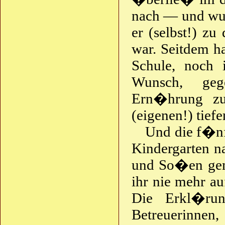
nach — und wur
er (selbst!) z
war. Seitdem ha
Schule, noch
Wunsch, geg
Ern�hrung zu
(eigenen!) tie
Und die f�nf
Kindergarten n
und So�en gema
ihr nie mehr au
Die Erkl�ru
Betreuerinnen