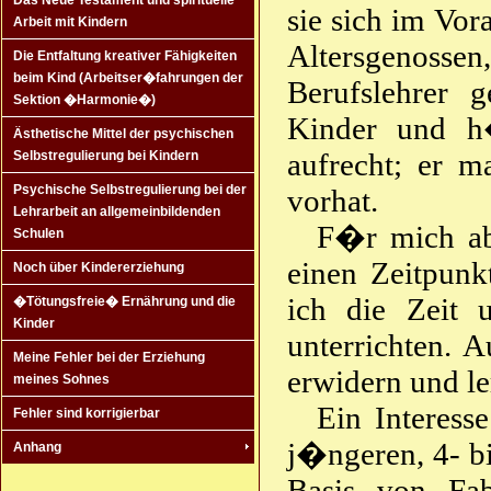
Das Neue Testament und spirituelle
sie sich im Vor
Arbeit mit Kindern
Altersgenossen
Die Entfaltung kreativer Fähigkeiten
beim Kind (Arbeitser�fahrungen der
Berufslehrer 
Sektion �Harmonie�)
Kinder und h�
Ästhetische Mittel der psychischen
aufrecht; er m
Selbstregulierung bei Kindern
Psychische Selbstregulierung bei der
vorhat.
Lehrarbeit an allgemeinbildenden
F�r mich abe
Schulen
einen Zeitpunk
Noch über Kindererziehung
ich die Zeit
�Tötungsfreie� Ernährung und die
Kinder
unterrichten. 
Meine Fehler bei der Erziehung
erwidern und le
meines Sohnes
Ein Interess
Fehler sind korrigierbar
j�ngeren, 4- b
Anhang
Basis von Fab