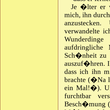
Je �lter er 
mich, ihn durch
anzustecken
verwandelte ic
Wunderdinge
aufdringlich
Sch�nheit zu 
auszuf�hren. Ic
dass ich ihn 
brachte (�Na l
ein Mal!�). U
furchtbar ve
Besch�mung (�D