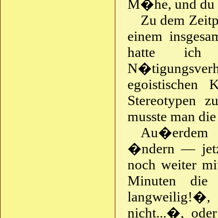
M�he, und du 
Zu dem Zeitpu
einem insgesa
hatte ich 
N�tigungsver
egoistischen 
Stereotypen zu
musste man die 
Au�erdem wo
�ndern — jetzt
noch weiter mi
Minuten die
langweilig!�,
nicht...�, ode