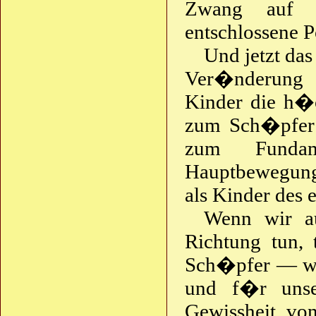
Zwang auf s
entschlossene P
Und jetzt das
Ver�nderung u
Kinder die h�
zum Sch�pfer 
zum Funda
Hauptbewegungs
als Kinder des 
Wenn wir au
Richtung tun,
Sch�pfer — wir
und f�r unse
Gewissheit von