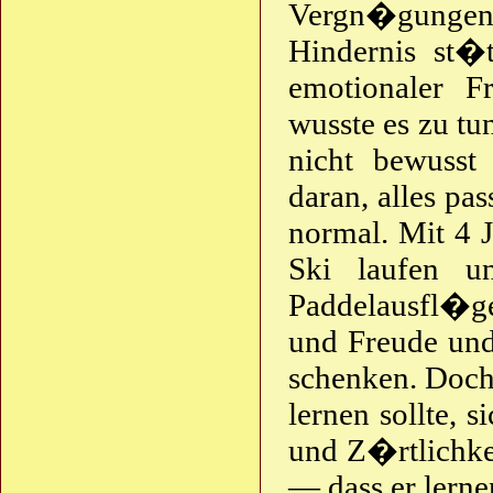
Vergn�gungen, 
Hindernis st�
emotionaler F
wusste es zu t
nicht bewusst
daran, alles pa
normal. Mit 4 J
Ski laufen u
Paddelausfl�ge
und Freude und
schenken. Doch
lernen sollte, 
und Z�rtlichkei
— dass er lernen