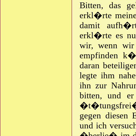
Bitten, das ge
erkl�rte meine
damit aufh�r
erkl�rte es nu
wir, wenn wir
empfinden k�n
daran beteilig
legte ihm nah
ihn zur Nahru
bitten, und er
�t�tungsfrei�
gegen diesen 
und ich versuc
�berlie� im d