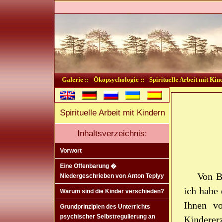
Galerie ::
Ökopsychologie ::
Spirituelle Arbeit mit Kin
Spirituelle Arbeit mit Kindern
Inhaltsverzeichnis:
Vorwort
Eine Offenbarung �
Von B
Niedergeschrieben von Anton Teplyy
ich habe
Warum sind die Kinder verschieden?
Ihnen vo
Grundprinzipien des Unterrichts
psychischer Selbstregulierung an
Kinderer