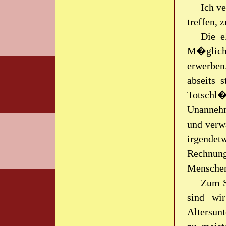
Ich v
treffen,
Die e
M�glichk
erwerben.
abseits 
Totschl�
Unannehm
und verwa
irgendet
Rechnung
Menschen
Zum S
sind wi
Altersunt