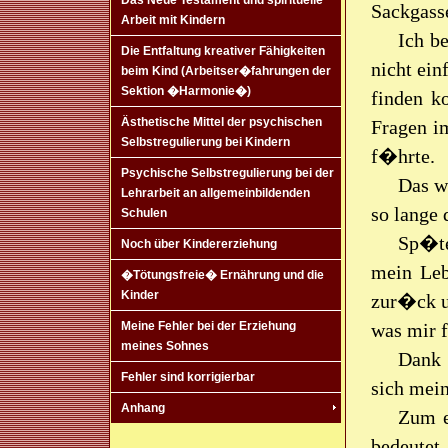
Das Neue Testament und spirituelle
Sackgasse
Arbeit mit Kindern
Ich b
Die Entfaltung kreativer Fähigkeiten
nicht ein
beim Kind (Arbeitser�fahrungen der
Sektion �Harmonie�)
finden k
Ästhetische Mittel der psychischen
Fragen i
Selbstregulierung bei Kindern
f�hrte.
Psychische Selbstregulierung bei der
Das w
Lehrarbeit an allgemeinbildenden
so lange
Schulen
Sp�te
Noch über Kindererziehung
mein Leb
�Tötungsfreie� Ernährung und die
Kinder
zur�ck un
was mir 
Meine Fehler bei der Erziehung
meines Sohnes
Dank 
Fehler sind korrigierbar
sich mei
Anhang
Zum e
bedeutet