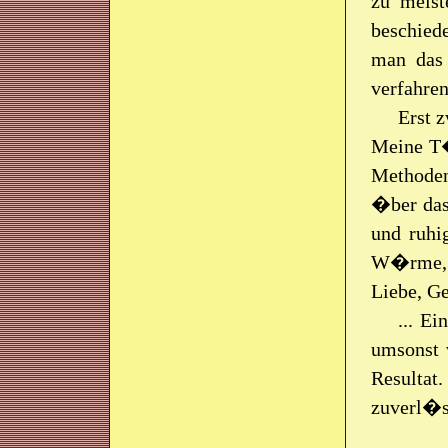
zu meist
beschiede
man das 
verfahren
Erst 
Meine T�
Methoden
�ber das 
und ruhi
W�rme, s
Liebe, G
... E
umsonst 
Resultat
zuverl�ss