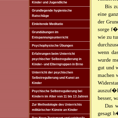
Kinder und Jugendliche
Bis z
Grundlegende hygienische
eine ganz
Ratschläge
der Grund
Einleitende Meditatio
sorge f�r
Grundübungen im
wie zu tu
Entspannungsunterricht
durchzus
Psychophysische Übungen
wenn das
Erfahrungen beim Unterricht
wurde me
psychischer Selbstregulierung in
Kinder- und Elterngruppen in Brno
gut und 
Unterricht der psychischen
machen w
Selbstregulierung und Kunst an
Widerst
Kinder
auszuf�h
Psychische Selbstregulierung bei
Kindern im Alter von 11 bis 13 Jahren
besser, 
Das w
Zur Methodologie des Unterrichts
militärischer Künste an Kinder
gesagt h�