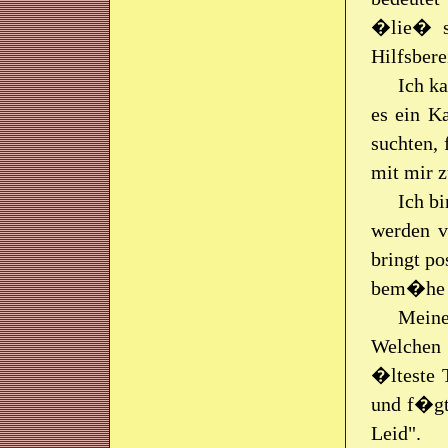
�lie� s
Hilfsbere
Ich ka
es ein K
suchten, 
mit mir z
Ich bi
werden v
bringt po
bem�he m
Meine
Welchen 
�lteste 
und f�gte
Leid".