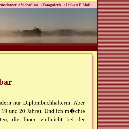
rmschoner ::
Videofilme ::
Fotogalerie ::
Links ::
E-Mail ::
rbar
ndern nur Diplombuchhalterin. Aber
8, 19 und 20 Jahre). Und ich m�chte
n, die Ihnen vielleicht bei der