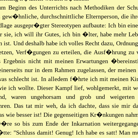
um Beginn des Unterrichts nach Methodiken der Sch
 gew�hnliche, durchschnittliche Elternperson, die ih
lage ausgepr�gter Stereotypen aufbaute: Ich bin eine 
 sie, ich will ihr Gutes, ich bin �lter, habe mehr L
n ist. Und deshalb habe ich volles Recht dazu, Ordnun
etzen, Verf�gungen zu erteilen, die Ausf�hrung zu v
 Ergebnis nicht mit meinen Erwartungen �bereinstim
inerseits nur in dem Rahmen zugelassen, der meinen 
was schlecht ist. In alledem f�hrte ich mit meinen K
ie ich wollte. Dieser Kampf lief, wohlgemerkt, mit w
and, waren ungehorsam und grob und weigerten 
ren. Das tat mir weh, da ich dachte, dass sie mir 
was wie besser ist! Die gegenseitigen Kr�nkungen na
�re so bis zum Ende der Inkarnation weitergegange
tte: "Schluss damit! Genug! Ich habe es satt! Man mus