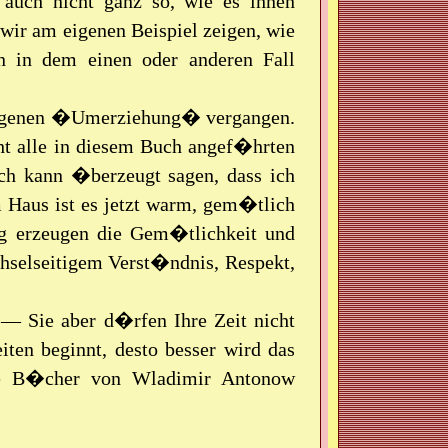
n auch nicht ganz so, wie es ihnen
wir am eigenen Beispiel zeigen, wie
n in dem einen oder anderen Fall
r eigenen �Umerziehung� vergangen.
ht alle in diesem Buch angef�hrten
ch kann �berzeugt sagen, dass ich
m Haus ist es jetzt warm, gem�tlich
ng erzeugen die Gem�tlichkeit und
selseitigem Verst�ndnis, Respekt,
 — Sie aber d�rfen Ihre Zeit nicht
iten beginnt, desto besser wird das
ere B�cher von Wladimir Antonow