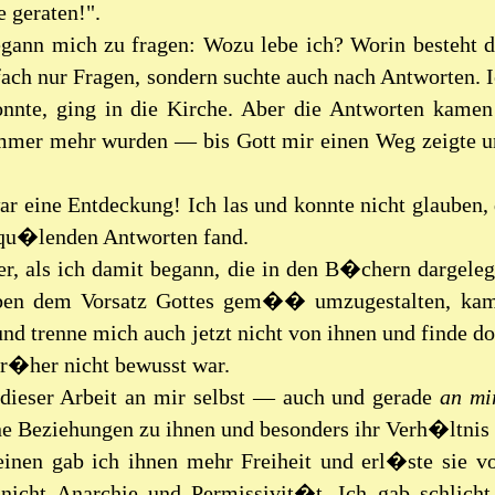
 geraten!".
egann mich zu fragen: Wozu lebe ich? Worin besteht d
fach nur Fragen, sondern suchte auch nach Antworten. 
onnte, ging in die Kirche. Aber die Antworten kame
mmer mehr wurden — bis Gott mir einen Weg zeigte
ar eine Entdeckung! Ich las und konnte nicht glauben, 
 qu�lenden Antworten fand.
r, als ich damit begann, die in den B�chern dargeleg
en dem Vorsatz Gottes gem�� umzugestalten, kam 
d trenne mich auch jetzt nicht von ihnen und finde d
fr�her nicht bewusst war.
dieser Arbeit an mir selbst — auch und gerade
an mi
ne Beziehungen zu ihnen und besonders ihr Verh�ltnis
inen gab ich ihnen mehr Freiheit und erl�ste sie vo
 nicht Anarchie und Permissivit�t. Ich gab schlich