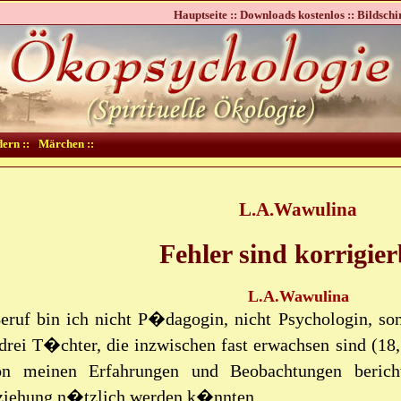
Hauptseite ::
Downloads kostenlos ::
Bildschi
dern ::
Märchen ::
L.A.Wawulina
Fehler sind korrigie
L.A.Wawulina
eruf bin ich nicht P�dagogin, nicht Psychologin, so
 drei T�chter, die inzwischen fast erwachsen sind (1
n meinen Erfahrungen und Beobachtungen berichte
ziehung n�tzlich werden k�nnten.