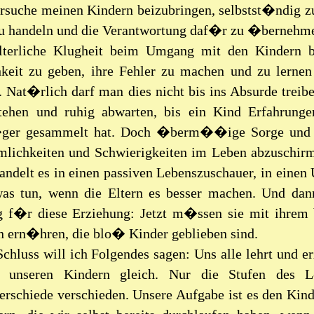
ersuche meinen Kindern beizubringen, selbstst�ndig zu
 zu handeln und die Verantwortung daf�r zu �bernehm
lterliche Klugheit beim Umgang mit den Kindern be
eit zu geben, ihre Fehler zu machen und zu lernen
 Nat�rlich darf man dies nicht bis ins Absurde treibe
stehen und ruhig abwarten, bis ein Kind Erfahrung
ger gesammelt hat. Doch �berm��ige Sorge und ei
lichkeiten und Schwierigkeiten im Leben abzuschir
ndelt es in einen passiven Lebenszuschauer, in einen
was tun, wenn die Eltern es besser machen. Und dann
 f�r diese Erziehung: Jetzt m�ssen sie mit ihrem
 ern�hren, die blo� Kinder geblieben sind.
chluss will ich Folgendes sagen: Uns alle lehrt und er
r unseren Kindern gleich. Nur die Stufen des L
erschiede verschieden. Unsere Aufgabe ist es den Kin