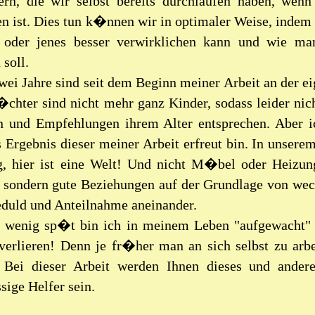
ern, die wir selbst bereits durchlaufen haben, wen
n ist. Dies tun k�nnen wir in optimaler Weise, indem 
oder jenes besser verwirklichen kann und wie ma
 soll.
zwei Jahre sind seit dem Beginn meiner Arbeit an de
chter sind nicht mehr ganz Kinder, sodass leider nic
 und Empfehlungen ihrem Alter entsprechen. Aber i
Ergebnis dieser meiner Arbeit erfreut bin. In unsere
g, hier ist eine Welt! Und nicht M�bel oder Heizu
ondern gute Beziehungen auf der Grundlage von wech
eduld und Anteilnahme aneinander.
in wenig sp�t bin ich in meinem Leben "aufgewacht"
verlieren! Denn je fr�her man an sich selbst zu arbe
. Bei dieser Arbeit werden Ihnen dieses und and
ige Helfer sein.