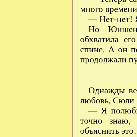
много времени
— Нет-нет! 
Но Юншен 
обхватила ег
спине. А он п
продолжали пу
Однажды веч
любовь, Сюли 
— Я полюби
точно знаю,
объяснить эт