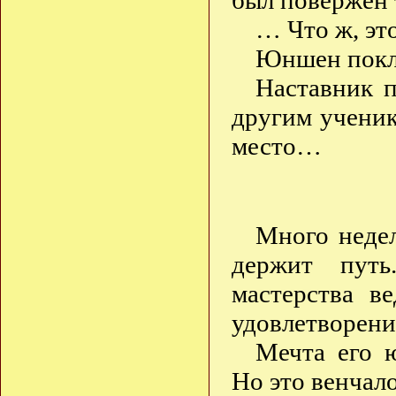
был повержен
… Что ж, эт
Юншен покло
Наставник п
другим ученик
место…
Много недел
держит путь
мастерства в
удовлетворени
Мечта его 
Но это венчал