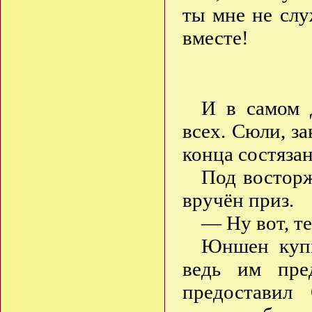
ты мне не слу
вместе!
И в самом 
всех. Сюли, за
конца состяза
Под восторж
вручён приз.
— Ну вот, т
Юншен купи
ведь им пре
предоставил