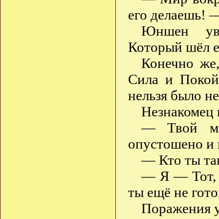
его делаешь! 
Юншен уви
Который шёл е
Конечно же
Сила и Покой
нельзя было н
Незнакомец 
— Твой ми
опустошено и 
— Кто ты та
— Я — Тот, 
ты ещё не гото
Поражения у