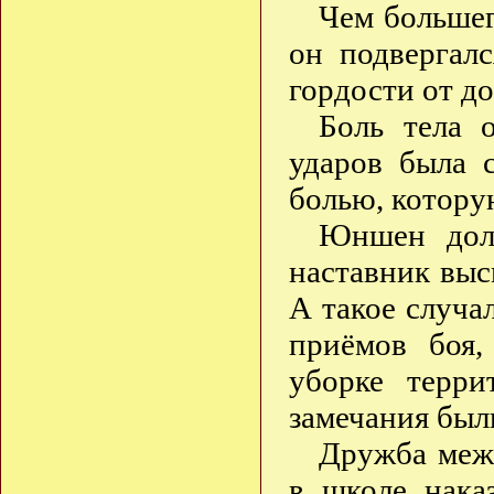
Чем большег
он подвергал
гордости от д
Боль тела 
ударов была 
болью, котору
Юншен долг
наставник вы
А такое случал
приёмов боя
уборке терри
замечания были
Дружба меж
в школе нака