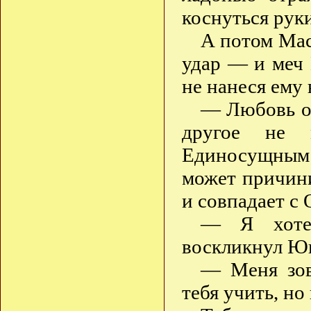
коснуться рук
А потом Мас
удар — и меч
не нанеся ему 
— Любовь од
другое не 
Единосущным 
может причини
и совпадает с
— Я хоте
воскликнул Ю
— Меня зов
тебя учить, но 