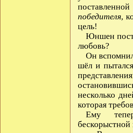
поставленн
победителя,
ко
цель!
Юншен поста
любовь?
Он вспомнил 
шёл и пытался
представления
остановившись
несколько дне
которая требо
Ему тепе
бескорыстной