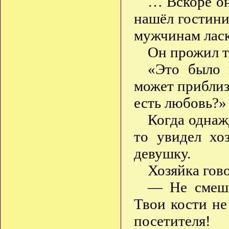
… Вскоре он
нашёл гостини
мужчинам ласк
Он прожил т
«Это было 
может приблиз
есть любовь?
Когда однаж
то увидел хо
девушку.
Хозяйка гово
— Не смеши
Твои кости не
посетителя!