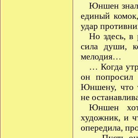
Юншен знал,
единый комок
удар противни
Но здесь, в
сила души, к
мелодия…
… Когда утр
он попросил 
Юншену, что 
не останавлива
Юншен хот
художник, и ч
опередила, пр
— Пусть он 