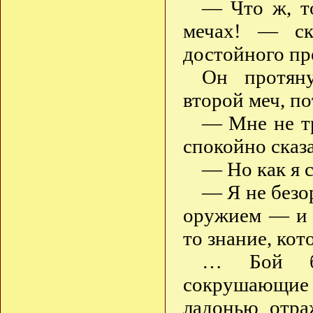
— Что ж, то
мечах! — ск
достойного пр
Он протян
второй меч, п
— Мне не тр
спокойно сказ
— Но как я 
— Я не безо
оружием — и 
то знание, ко
… Бой бы
сокрушающие
ладонью отра