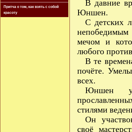
В давние в
Притча о том, как взять с собой
Юншен.
красоту
С детских л
непобедимым 
мечом и кот
любого против
В те времен
почёте. Умел
всех.
Юншен уч
прославленны
стилями веден
Он участво
своё мастерс