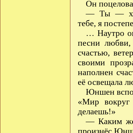
Он поцелова
— Ты — хор
тебе, я постеп
… Наутро он
песни любви,
счастью, вете
своими прозр
наполнен счас
её освещала л
Юншен вспом
«Мир вокруг 
делаешь!»
— Каким же
произнёс Юнш