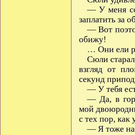
— У меня со
заплатить за 
— Вот поэто
обижу!
… Они ели 
Сюли старал
взгляд от пл
секунд припод
— У тебя ес
— Да, в гор
мой двоюродный
с тех пор, как
— Я тоже на