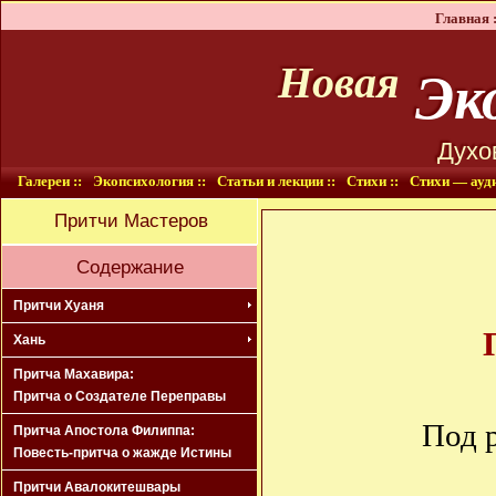
Главная :
Эко
Новая
Духо
Галереи ::
Экопсихология ::
Статьи и лекции ::
Стихи ::
Стихи — ауди
Притчи Мастеров
Содержание
Притчи Хуаня
Хань
Притча Махавира:
Притча о Создателе Переправы
Под 
Притча Апостола Филиппа:
Повесть-притча о жажде Истины
Притчи Авалокитешвары