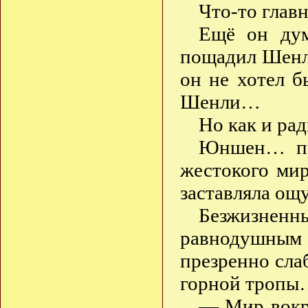
Что-то глав
Ещё он дум
пощадил Шенли
он не хотел б
Шенли…
Но как и рад
Юншен… про
жестокого мир
заставляла ощ
Безжизненн
равнодушным
презренно сла
горной троп
— Мир вокру