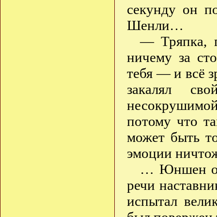
секунду он п
Шенли…
— Тряпка, 
ничему за сто
тебя — и всё з
закалял св
несокрушимой!
потому что та
может быть т
эмоции ничто
… Юншен ощ
речи наставни
испытал велик