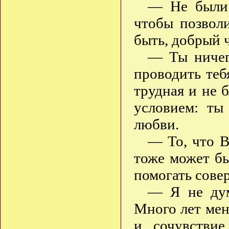
— Не были 
чтобы позвол
быть, добрый ч
— Ты ничег
проводить теб
трудная и не б
условием: ты
любви.
— То, что В
тоже может б
помогать сове
— Я не дум
Много лет меня
и сочувствие