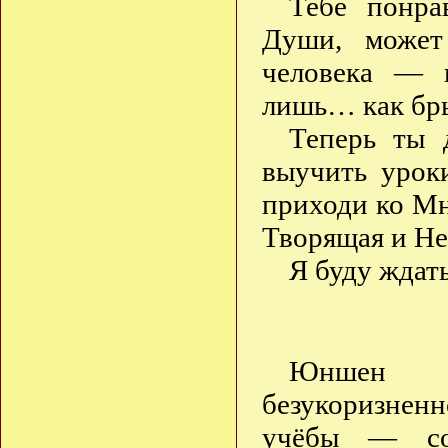
Тебе понра
Души, может
человека — 
лишь… как бр
Теперь ты 
выучить урок
приходи ко Мн
Творящая и Н
Я буду ждат
Юншен п
безукоризнен
учёбы — со