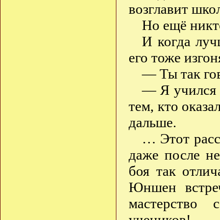
возглавит школ
Но ещё никто
И когда луч
его тоже изгон
— Ты так гов
— Я учился 
тем, кто оказа
дальше.
… Этот расс
даже после не
боя так отлич
Юншен встре
мастерство 
учеников!