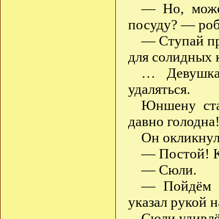
— Но, може
посуду? — роб
— Ступай пр
для солидных 
… Девушка 
удаляться.
Юншену ста
давно голодна!
Он окликнул
— Постой! К
— Сюли.
— Пойдём с
указал рукой 
Сюли удивлё