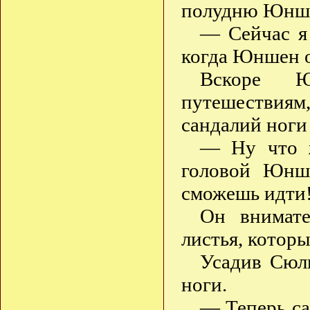
полудню Юншен
— Сейчас я
когда Юншен о
Вскоре Ю
путешествиям
сандалий ноги
— Ну что ж
головой Юнш
сможешь идт
Он внимате
листья, котор
Усадив Сюли
ноги.
— Теперь са