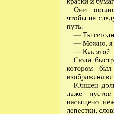
краски и бумаг
Они остано
чтобы на след
путь.
— Ты сегодн
— Можно, я 
— Как это?
Сюли быстро
котором был
изображена ве
Юншен долго
даже пустое
насыщено неж
лепестки, сло