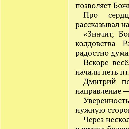
позволяет Бо
Про серд
рассказывал н
«Значит, Б
колдовства 
радостно дума
Вскоре весё
начали петь п
Дмитрий по
направление —
Уверенност
нужную сторон
Через неско
в ветвях белу