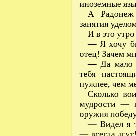
иноземные язы
А Радонеж 
занятия удело
И в это утро
— Я хочу б
отец! Зачем м
— Да мало 
тебя настоящ
нужнее, чем м
Сколько во
мудрости — 
оружия победу
— Видел я т
— всегда лгут!