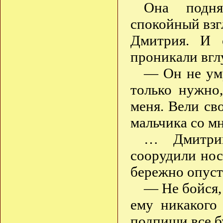
Она подня
спокойный взгл
Дмитрия. И о
проникали вгл
— Он не умр
только нужно
меня. Вели св
мальчика со м
… Дмитрий
соорудили нос
бережно опуст
— Не бойся, 
ему никакого 
подпиши все б