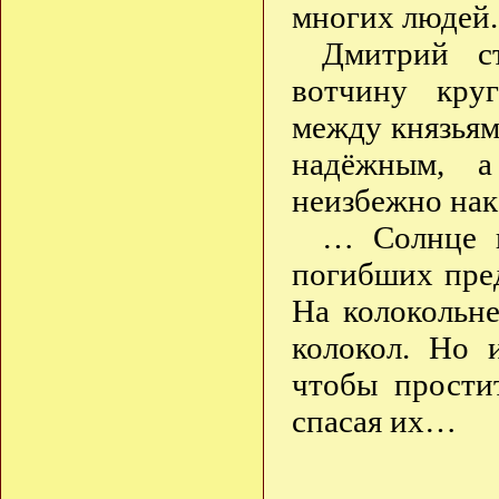
многих людей.
Дмитрий с
вотчину кру
между князьям
надёжным, а
неизбежно нак
… Солнце п
погибших пре
На колокольн
колокол. Но 
чтобы прости
спасая их…