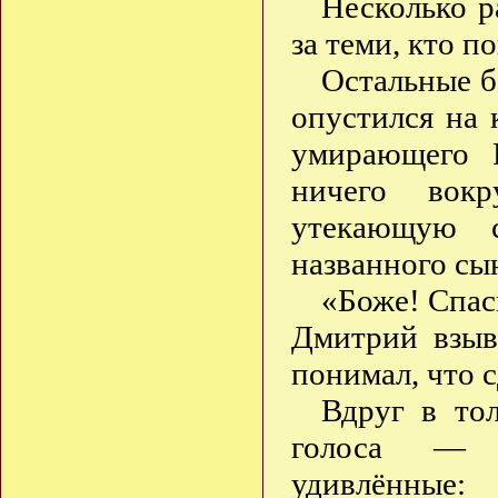
Несколько р
за теми, кто п
Остальные б
опустился на 
умирающего Р
ничего вок
утекающую 
названного сы
«Боже! Спас
Дмитрий взыв
понимал, что 
Вдруг в то
голоса — ис
удивлённые: