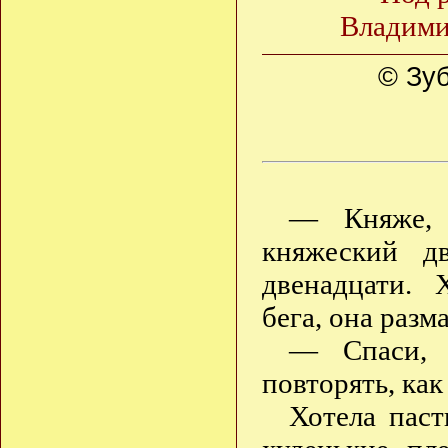
Владими
© Зуб
— Княже, 
княжеский дв
двенадцати. 
бега, она раз
— Спаси, 
повторять, ка
Хотела паст