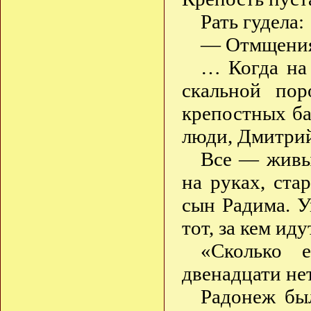
Рать гудела:
— Отмщени
… Когда на 
скальной пор
крепостных ба
люди, Дмитрий
Все — живы
на руках, ст
сын Радима. У
тот, за кем ид
«Сколько 
двенадцати н
Радонеж бы