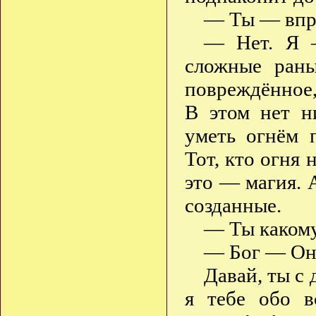
— Ты — впра
— Нет. Я —
сложные раны
повреждённое,
В этом нет н
уметь огнём п
Тот, кто огня 
это — магия. 
созданные.
— Ты какому
— Бог — О
Давай, ты с 
я тебе обо в