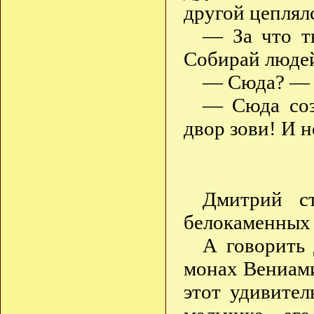
другой цеплял
— За что т
Собирай людей
— Сюда? — п
— Сюда соз
двор зови! И н
Дмитрий с
белокаменных 
А говорить 
монах Вениами
этот удивител