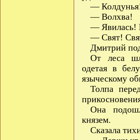
— Колдунья
— Волхва!
— Явилась! 
— Свят! Свя
Дмитрий под
От леса шл
одетая в бел
языческому о
Толпа перед
прикосновения
Она подошл
князем.
Сказала тих