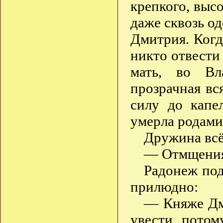
крепкого, выс
даже сквозь од
Дмитрия. Когд
никто отвести
мать, во Вла
прозрачная вс
силу до капе
умерла родам
Дружина всё
— Отмщени
Радонеж под
прилюдно:
— Княже Дми
увести, потом