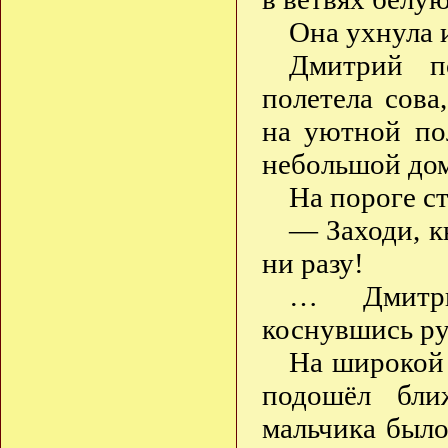
Она ухнула и
Дмитрий п
полетела сова
на уютной пол
небольшой до
На пороге ст
— Заходи, к
ни разу!
… Дмитри
коснувшись ру
На широкой 
подошёл бли
мальчика был