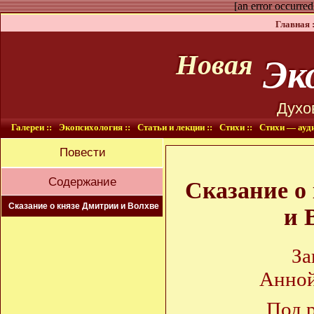
[an error occurred
Главная :
Эко
Новая
Духо
Галереи ::
Экопсихология ::
Статьи и лекции ::
Стихи ::
Стихи — ауди
Повести
Содержание
Сказание о
Сказание о князе Дмитрии и Волхве
и 
За
Анной
Под 