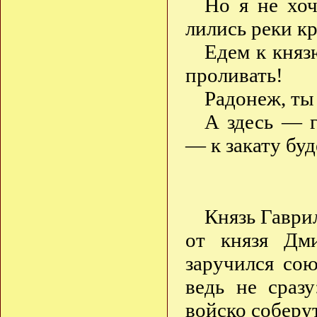
Но я не хоч
лились реки кр
Едем к княз
проливать!
Радонеж, ты
А здесь — г
— к закату буд
Князь Гаври
от князя Дм
заручился со
ведь не сраз
войско собер