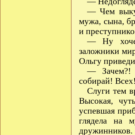
— Недогляде
— Чем выку
мужа, сына, б
и преступнико
— Ну хоче
заложники ми
Ольгу приведи
— Зачем?!
собирай! Всех
Слуги тем в
Высокая, чут
успевшая приб
глядела на 
дружинников. 