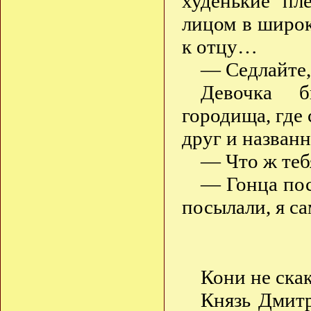
худенькие пл
лицом в широк
к отцу…
— Седлайте,
Девочка б
городища, где
друг и назван
— Что ж теб
— Гонца посл
посылали, я с
Кони не ска
Князь Дмитр