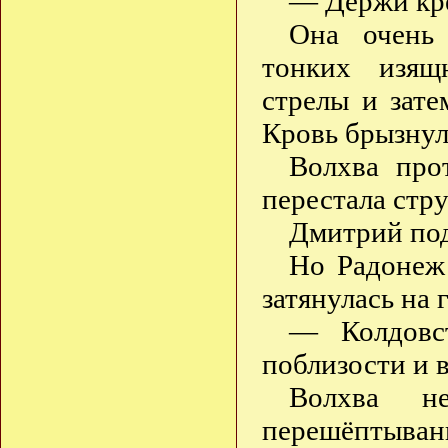
— Держи кре
Она очень
тонких изящ
стрелы и зате
Кровь брызнул
Волхва про
перестала стру
Дмитрий под
Но Радонеж
затянулась на
— Колдовс
поблизости и в
Волхва н
перешёптыван