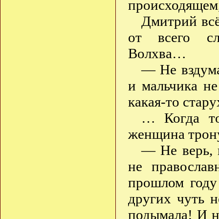
происходящем,
Дмитрий всё
от всего сл
Волхва…
— Не вздума
и мальчика н
какая-то стар
… Когда то
женщина трону
— Не верь, 
не православ
прошлом году
других чуть н
подымала! И н