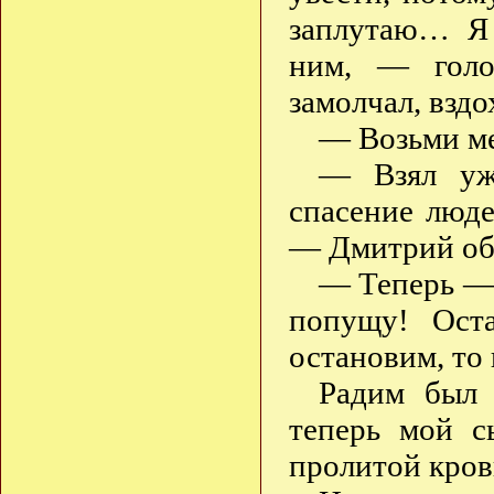
заплутаю… Я 
ним, — голо
замолчал, вздо
— Возьми ме
— Взял уже
спасение люде
— Дмитрий об
— Теперь — 
попущу! Ост
остановим, то 
Радим был 
теперь мой с
пролитой кров