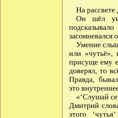
На рассвете
Он шёл уве
подсказывало
засомневался о
Умение слыш
или «чутьё»,
присуще ему е
доверял, то вс
Правда, быва
это внутреннее
«‘Слушай се
Дмитрий слова
этого ‘чутья