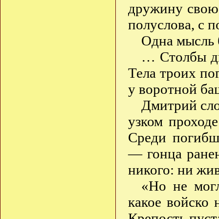
дружину свою,
полуслова, с п
Одна мысль 
… Столбы д
Тела троих по
у воротной б
Дмитрий сло
узком проход
Среди погибш
— гонца ране
никого: ни жи
«Но не мог
какое войско
Крепость пуст