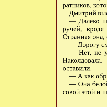
ратников, кото
Дмитрий вы
— Далеко шл
ручей, врод
Странная она,
— Дорогу см
— Нет, не у
Наколдовала
оставили.
— А как обр
— Она белой
совой этой и