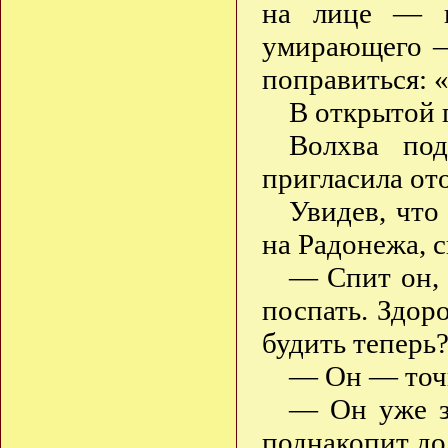
на лице — в
умирающего —
поправиться: 
В открытой п
Волхва под
пригласила ото
Увидев, что
на Радонежа, с
— Спит он, 
поспать. Здор
будить теперь
— Он — точ
— Он уже зд
поднакопит до