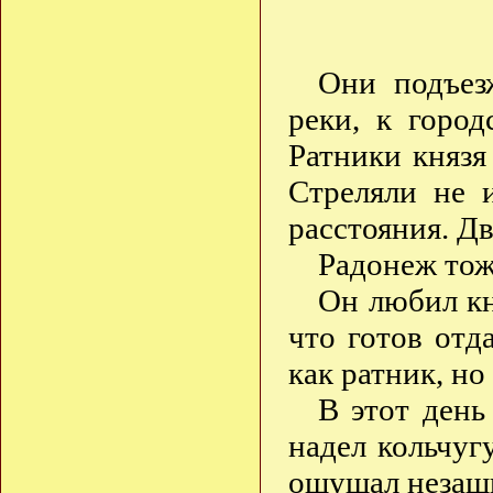
Они подъезж
реки, к горо
Ратники князя 
Стреляли не и
расстояния. Д
Радонеж тоже
Он любил кн
что готов отд
как ратник, но
В этот день
надел кольчуг
ощущал незащ