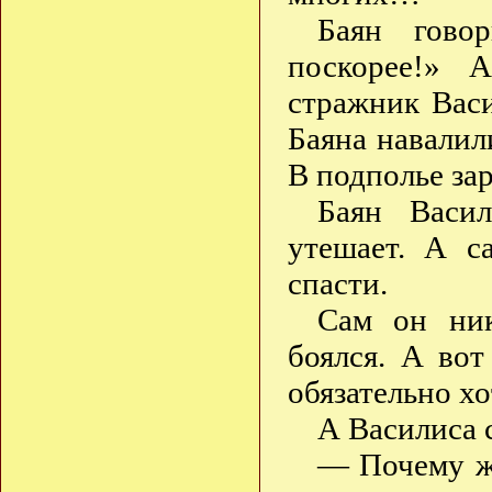
Баян говор
поскорее!» 
стражник Васи
Баяна навалил
В подполье за
Баян Васил
утешает. А с
спасти.
Сам он ник
боялся. А во
обязательно хо
А Василиса 
— Почему же