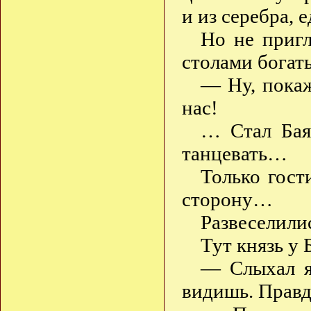
и из серебра, 
Но не пригл
столами богаты
— Ну, покаж
нас!
… Стал Бая
танцевать…
Только гост
сторону…
Развеселили
Тут князь у 
— Слыхал я
видишь. Правд