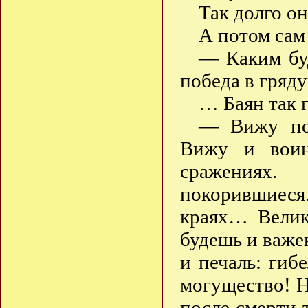
Так долго он
А потом сам
— Каким бу
победа в гряд
… Баян так 
— Вижу поб
Вижу и воин
сражениях.
покорившиеся.
краях… Велик
будешь и важе
и печаль: гиб
могущество! Н
после смерти 