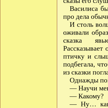
сказы его слуш
Василиса бы
про дела обыч
И столь вол
оживали образ
сказка явь
Рассказывает 
птичку и слыш
подбегала, чт
из сказки погл
Однажды поп
— Научи мен
— Какому?
— Ну… как 