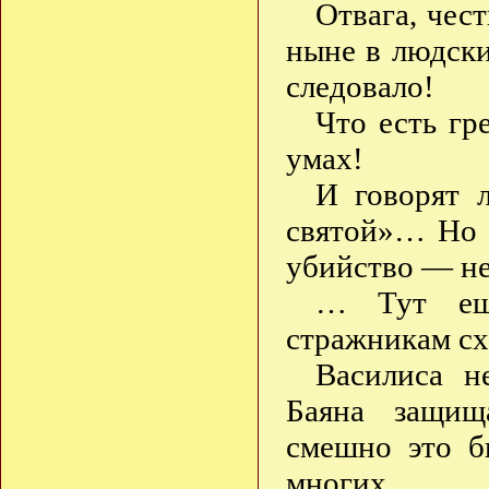
Отвага, чес
ныне в людски
следовало!
Что есть гр
умах!
И говорят 
святой»… Но 
убийство — не
… Тут ещё
стражникам схв
Василиса не
Баяна защищ
смешно это б
многих…