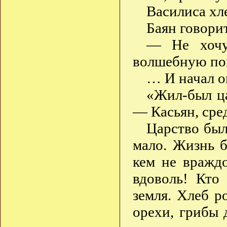
Василиса хле
Баян говори
— Не хочу
волшебную пок
… И начал он
«Жил-был ца
— Касьян, ср
Царство был
мало. Жизнь б
кем не вражд
вдоволь! Кто
земля. Хлеб р
орехи, грибы 