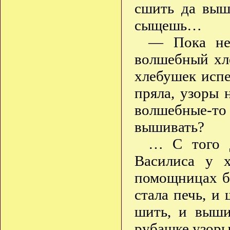
сшить да выши
сыщешь…
— Пока не 
волшебный хл
хлебушек исп
пряла, узоры
волшебные-то
вышивать?
… С того д
Василиса у х
помощницах бы
стала печь, и
шить, и выши
рубашке узоры 