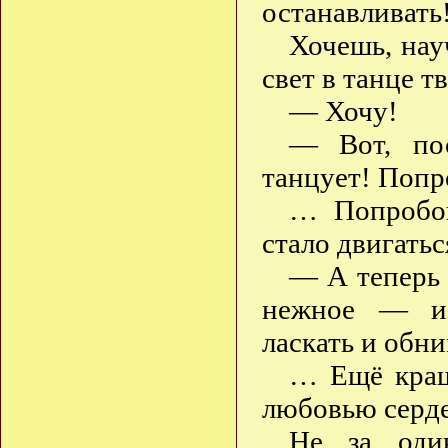
останавливать
Хочешь, нау
свет в танце 
— Хочу!
— Вот, по
танцует! Попр
… Попробов
стало двигатьс
— А теперь 
нежное — из
ласкать и обни
… Ещё краш
любовью серд
Не за один