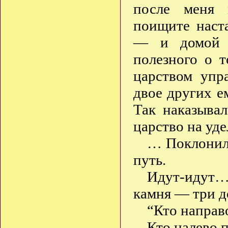
после меня 
поищите наст
— и домой в
полезного о т
царством упр
двое других е
Так наказыва
царство на уд
… Поклонили
путь.
Идут-идут…
камня — три д
“Кто направ
Кто налево 