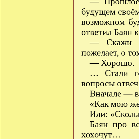
— Прошлое 
будущем своём
возможном бу
ответил Баян 
— Скажи ж
пожелает, о то
— Хорошо.
… Стали го
вопросы отвеч
Вначале — в
«Как мою же
Или: «Сколь
Баян про вс
хохочут…