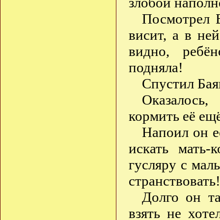
злобой наполн
Посмотрел Б
висит, а в не
видно, ребён
подняла!
Спустил Баян
Оказалось,
кормить её ещ
Напоил он е
искать мать-
гусляру с мал
странствовать
Долго он та
взять не хоте