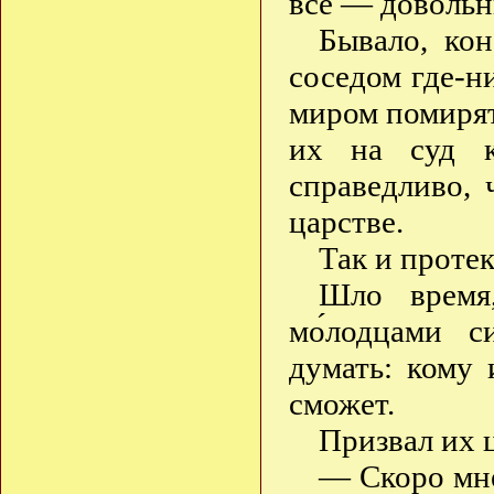
все — довольн
Бывало, ко
соседом где-н
миром помирят.
их на суд 
справедливо, 
царстве.
Так и проте
Шло время,
мо́лодцами 
думать: кому 
сможет.
Призвал их ц
— Скоро мне