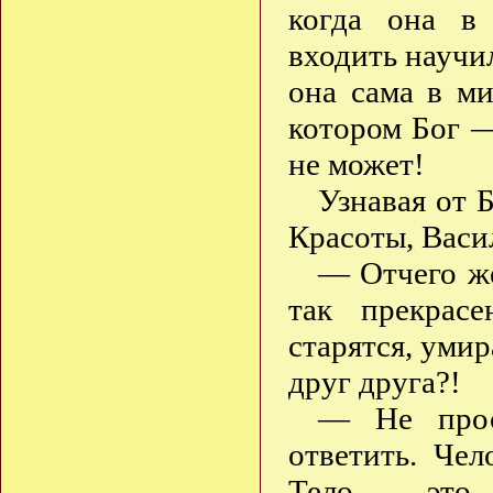
когда она 
входить научи
она сама в ми
котором Бог 
не может!
Узнавая от 
Красоты, Васи
— Отчего же
так прекрасе
старятся, уми
друг друга?!
— Не прос
ответить. Че
Тело — это 