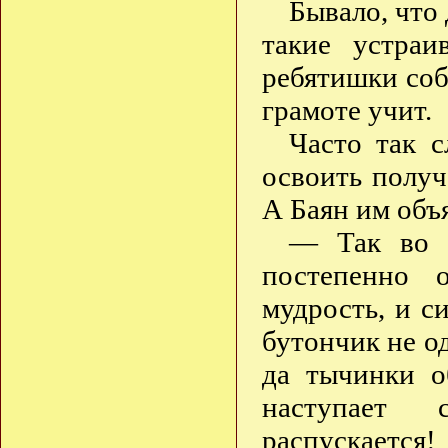
Бывало, что
такие устра
ребятишки собе
грамоте учит.
Часто так с
освоить получ
А Баян им объ
— Так во в
постепенно 
мудрость, и с
бутончик не од
да тычинки о
наступает
распускается!