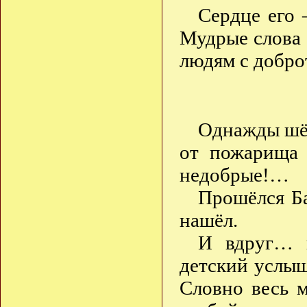
Сердце его
Мудрые слова е
людям с добро
Однажды шёл
от пожарища 
недобрые!…
Прошёлся Б
нашёл.
И вдруг… 
детский услыш
Словно весь 