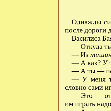
Однажды сид
после дороги 
Василиса Ба
— Откуда ты
— Из
тишин
— А как? У 
— А ты — п
— У меня т
словно сами и
— Это — отт
им играть надо