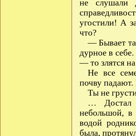
не слушали 
справедливость
угостили! А з
что?
— Бывает та
дурное в себе.
— то злятся на
Не все сем
почву падают.
Ты не груст
… Достал 
небольшой, в
водой роднико
была, протяну