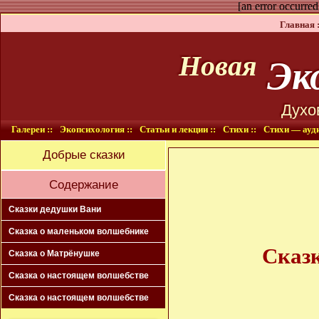
[an error occurred
Главная :
Эко
Новая
Духо
Галереи ::
Экопсихология ::
Статьи и лекции ::
Стихи ::
Стихи — ауди
Добрые сказки
Содержание
Сказки дедушки Вани
Сказка о маленьком волшебнике
Сказк
Сказка о Матрёнушке
Сказка о настоящем волшебстве
Сказка о настоящем волшебстве