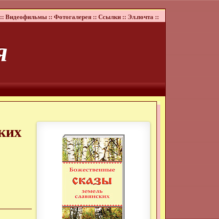
::
Видеофильмы ::
Фотогалерея ::
Ссылки ::
Эл.почта ::
я
ких