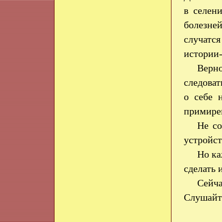
в селен
болезне
случатс
истории-
Верно
следоват
о себе 
примирен
Не со
устройст
Но ка
сделать
Сейча
Слушайт