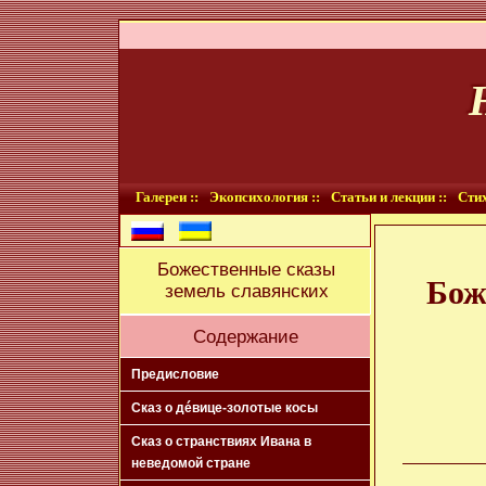
Галереи ::
Экопсихология ::
Статьи и лекции ::
Стих
Божественные сказы
Бож
земель славянских
Содержание
Предисловие
Сказ о дéвице-золотые косы
Сказ о странствиях Ивана в
неведомой стране