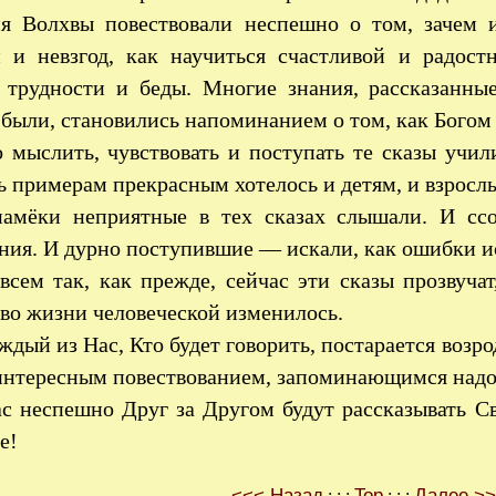
ия Волхвы повествовали неспешно о том, зачем 
й и невзгод, как научиться счастливой и радост
я трудности и беды. Многие знания, рассказанны
были, становились напоминанием о том, как Богом 
 мыслить, чувствовать и поступать те сказы учил
ь примерам прекрасным хотелось и детям, и взросл
намёки неприятные в тех сказах слышали. И с
ия. И дурно поступившие — искали, как ошибки и
всем так, как прежде, сейчас эти сказы прозвуча
во жизни человеческой изменилось.
ждый из Нас, Кто будет говорить, постарается возр
 интересным повествованием, запоминающимся над
с неспешно Друг за Другом будут рассказывать C
е!
<<< Назад
Top
Далее >
: : :
: : :