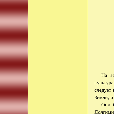
На з
культура
следует 
Земли, и
Они 
Долгими