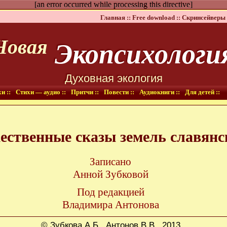
[an error occurred while processing this directive]
Главная ::
Free download ::
Скринсейверы 
Экопсихологи
Новая
Духовная экология
и ::
Стихи — аудио ::
Притчи ::
Повести ::
Аудиокниги ::
Для детей ::
ественные сказы земель славянс
Записано
Анной Зубковой
Под редакцией
Владимира Антонова
© Зубкова А.Б., Антонов В.В., 2013