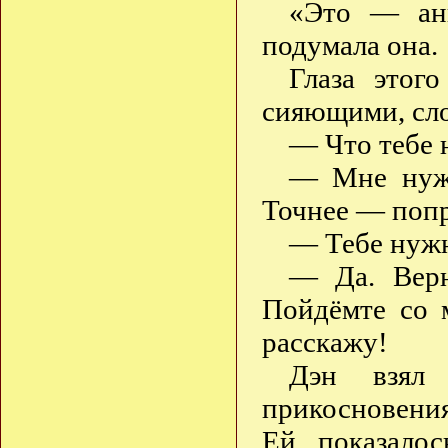
«Это — анг
подумала она.
Глаза этог
сияющими, сло
— Что тебе 
— Мне нужн
Точнее — поп
— Тебе нуж
— Да. Верн
Пойдёмте со 
расскажу!
Дэн взял 
прикосновения
Ей показалос