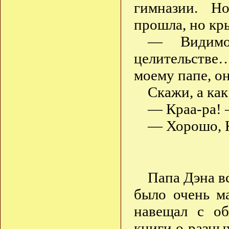
гимназии. Н
прошла, но кр
— Видимо
целительстве…
моему папе, о
Скажи, а как
— Краа-ра! 
— Хорошо, К
Папа Дэна вс
было очень м
навещал с об
книги о разны