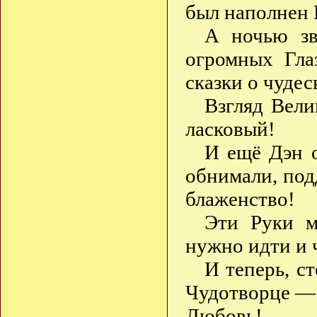
был наполнен 
А ночью зв
огромных Гла
сказки о чуде
Взгляд Вели
ласковый!
И ещё Дэн 
обнимали, под
блаженство!
Эти Руки мо
нужно идти и 
И теперь, с
Чудотворце — 
Любовь!