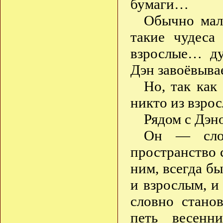
бумаги…
Обычно мале
такие чудеса
взрослые… ду
Дэн завоёвывае
Но, так как
никто из взрос
Рядом с Дэн
Он — слов
пространство 
ним, всегда бы
и взрослым, 
словно стано
петь весенн