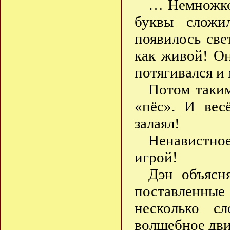
… Немножко
буквы сложи
появилось св
как живой! О
потягивался и 
Потом таким
«пёс». И вес
залаял!
Ненавистное
игрой!
Дэн объясня
поставленные
несколько с
волшебное дв