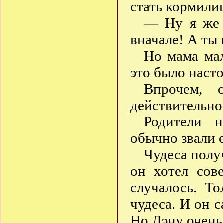
стать кормили
— Ну я же г
вначале! А ты 
Но мама мал
это было наст
Впрочем, 
действительно
Родители н
обычно звали 
Чудеса получ
он хотел сов
случалось. Т
чудеса. И он с
Но Дэну очень