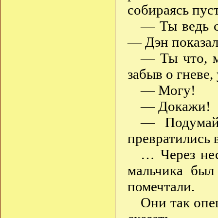
собираясь пус
— Ты ведь с
— Дэн показал
— Ты что, м
забыв о гневе
— Могу!
— Докажи!
— Подумайт
превратились 
… Через нес
мальчика был
помечтали.
Они так опеш