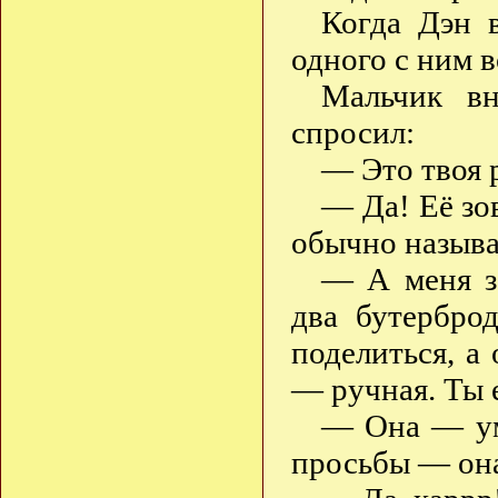
Когда Дэн 
одного с ним в
Мальчик вн
спросил:
— Это твоя 
— Да! Её зо
обычно называ
— А меня зо
два бутербро
поделиться, а 
— ручная. Ты 
— Она — умн
просьбы — он