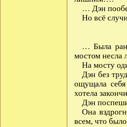
… Дэн пообе
Но всё случ
… Была ранн
мостом несла
На мосту од
Дэн без тру
ощущала себя
хотела закончи
Дэн поспешил
Она вздрогн
всем, что было