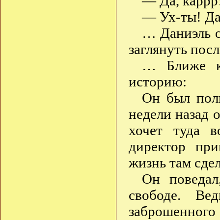
— Да, каррр!
— Ух-ты! Да
… Даниэль о
заглянуть посл
… Ближе к
историю:
Он был пол
недели назад о
хочет туда 
директор пр
жизнь там сде
Он поведал
свободе. Ве
заброшенног