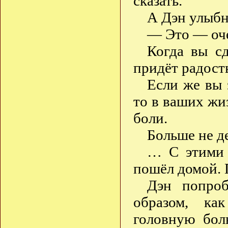
сказать.
А Дэн улыбн
— Это — оче
Когда вы с
придёт радост
Если же вы 
то в ваших жи
боли.
Больше не д
… С этими 
пошёл домой. 
Дэн попроб
образом, ка
головную бол