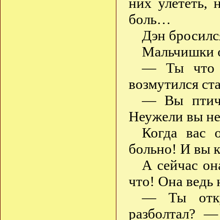
них улететь, 
боль…
Дэн бросилс
Мальчишки о
— Ты что 
возмутился ст
— Вы птичк
Неужели вы не
Когда вас 
больно! И вы к
А сейчас она
что! Она ведь 
— Ты отку
разболтал? —