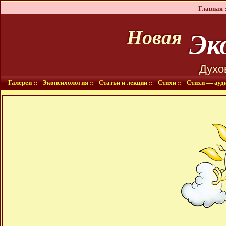
Главная :
Эко
Новая
Духо
Галереи ::
Экопсихология ::
Статьи и лекции ::
Стихи ::
Стихи — ауди