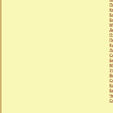
П
К
Б
Б
М
Д
П
П
К
Л
С
Б
М
У
В
С
К
Б
Ч
С