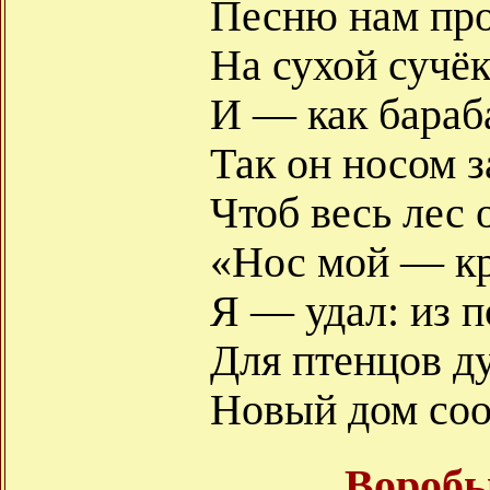
Песню нам про
На сухой сучёк
И — как бараба
Так он носом з
Чтоб весь лес 
«Нос мой — кр
Я — удал: из п
Для птенцов д
Новый дом соо
Воробь