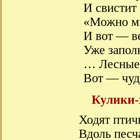
И свистит
«Можно мн
И вот — в
Уже запол
… Лесные 
Вот — чуд
Кулики-
Ходят птич
Вдоль песч