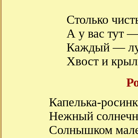
Столько чист
А у вас тут 
Каждый — лу
Хвост и крыл
Р
Капелька-росинк
Нежный солнечн
Солнышком мал