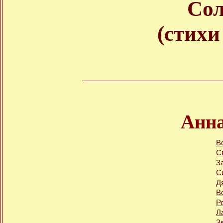
Со
(стихи
Анна
В
С
З
С
Д
В
Р
Л
З