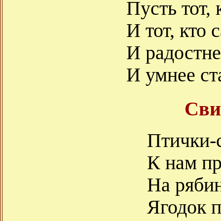
Пусть тот, 
И тот, кто 
И радостне
И умнее ст
Сви
Птички-
К нам пр
На рябин
Ягодок 