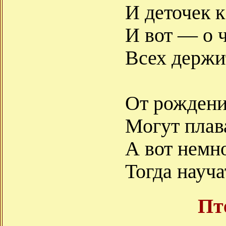
И деточек к
И вот — о ч
Всех держит
От рождени
Могут плава
А вот немн
Тогда науча
Пт