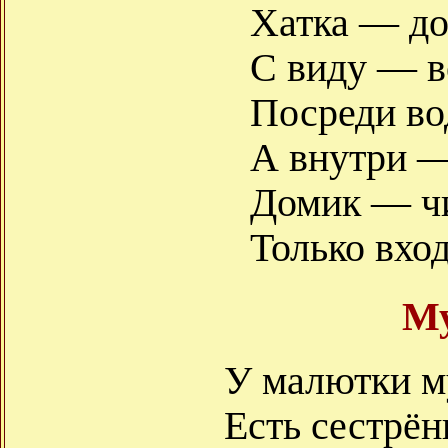
Хатка — до
С виду — в
Посреди во
А внутри —
Домик — чи
Только вхо
М
У малютки 
Есть сестрён