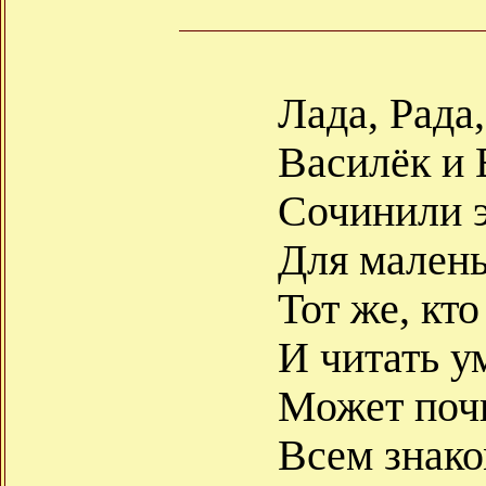
Лада, Рада,
Василёк и 
Сочинили 
Для малень
Тот же, кт
И читать у
Может почи
Всем знак