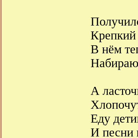
Получил
Крепкий 
В нём те
Набираю
А ласточ
Хлопочут
Еду дет
И песни 