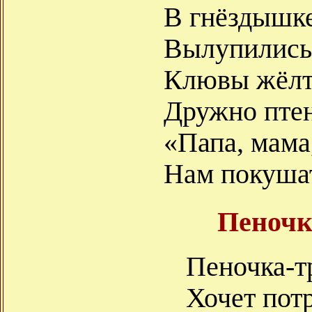
В гнёздышке
Вылупились
Клювы жёлты
Дружно пте
«Папа, мама
Нам покушат
Пеночк
Пеночка-т
Хочет пот