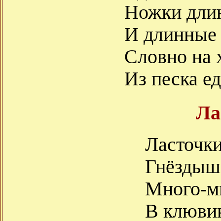
Ножки дли
И длинные
Словно на 
Из песка е
Ла
Ласточк
Гнёздыш
Много-м
В клюви