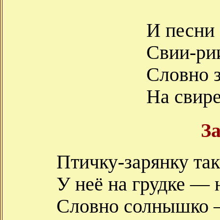
И песни 
Свии-ри
Словно 
На свир
З
Птичку-зарянку так 
У неё на грудке — 
Словно солнышко —