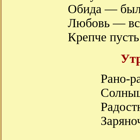
Обида — был
Любовь — вс
Крепче пусть
Утр
Рано-р
Солныш
Радост
Заряноч