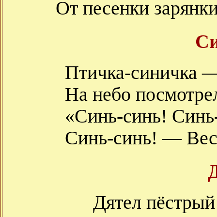
От песенки зарянки
С
Птичка-синичка —
На небо посмотрел
«Синь-синь! Синь
Синь-синь! — Вес
Дятел пёстрый