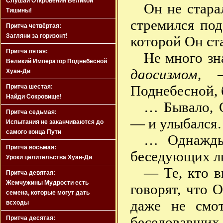
Слушай Откровения Великой
Он не стара
Тишины!
стремился по
Притча четвёртая:
Загляни за горизонт!
которой Он ста
Притча пятая:
Не много зн
Великий Император Поднебесной
даосизмом, 
Хуан-Ди
Поднебесной, 
Притча шестая:
Найди Сокровище!
… Бывало, 
Притча седьмая:
— и улыбалс
Испытания не заканчиваются до
самого конца Пути
… Однажды
Притча восьмая:
беседующих л
Уроки целительства Хуан-Ди
— Те, кто в
Притча девятая:
Жемчужины Мудрости есть
говорят, что 
семена, которые могут дать
даже не смот
всходы
беседовавших.
Притча десятая: