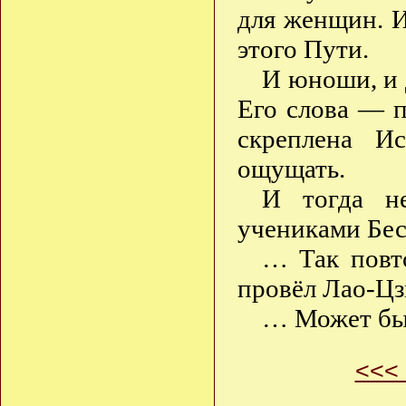
для женщин. И
этого Пути.
И юноши, и 
Его слова — п
скреплена И
ощущать.
И тогда не
учениками Бес
… Так повто
провёл Лао-Цз
… Может быт
<<<