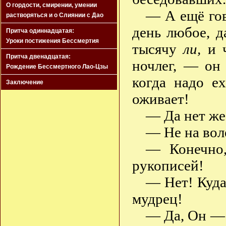
О гордости, смирении, умении
— А ещё гов
растворяться и о Слиянии с Дао
день любое, д
Притча одиннадцатая:
Уроки постижения Бессмертия
тысячу
ли,
и ч
Притча двенадцатая:
ночлег, — он 
Рождение Бессмертного Лао-Цзы
когда надо е
Заключение
оживает!
— Да нет же,
— Не на волé
— Конечно,
рукописей!
— Нет! Куда
мудрец!
— Да, Он —