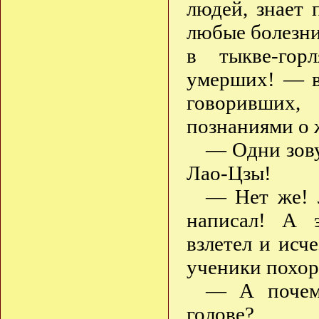
людей, знает 
любые болезни
в тыкве-гор
умерших! — в
говоривших,
познаниями о 
— Одни зову
Лао-Цзы!
— Нет же! 
написал! А э
взлетел и исче
ученики похор
— А почему
голове?