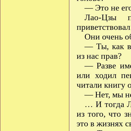
— Это не ег
Лао-Цзы 
приветствовал
Они очень о
— Ты, как в
из нас прав?
— Разве име
или ходил пе
читали книгу 
— Нет, мы н
… И тогда Л
из того, что 
это в жизнях с