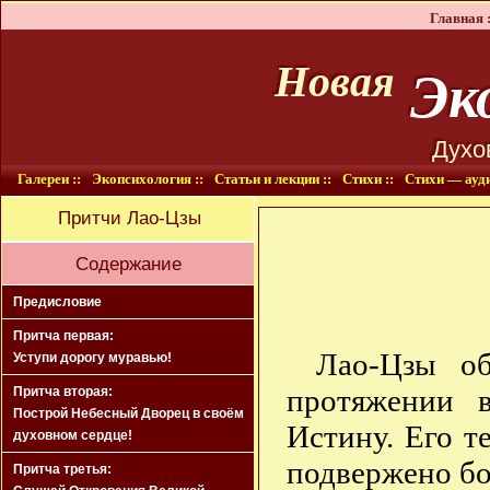
Главная :
Эко
Новая
Духо
Галереи ::
Экопсихология ::
Статьи и лекции ::
Стихи ::
Стихи — ауди
Притчи Лао-Цзы
Содержание
Предисловие
Притча первая:
Лао-Цзы о
Уступи дорогу муравью!
протяжении 
Притча вторая:
Построй Небесный Дворец в своём
Истину. Его т
духовном сердце!
подвержено бо
Притча третья: