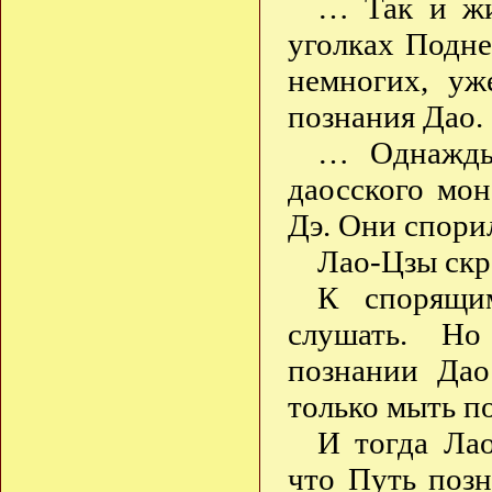
… Так и жи
уголках Подне
немногих, уж
познания Дао.
… Однажды
даосского мо
Дэ. Они спорил
Лао-Цзы скр
К спорящи
слушать. Но
познании Дао
только мыть по
И тогда Лао
что Путь поз