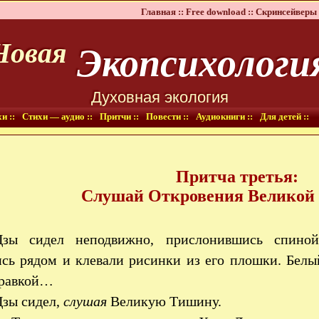
Главная ::
Free download ::
Скринсейверы 
Экопсихологи
Новая
Духовная экология
и ::
Стихи — аудио ::
Притчи ::
Повести ::
Аудиокниги ::
Для детей ::
Притча третья:
Слушай Откровения Великой
Цзы сидел неподвижно, прислонившись спино
ись рядом и клевали рисинки из его плошки. Белы
травкой…
зы сидел,
слушая
Великую Тишину.