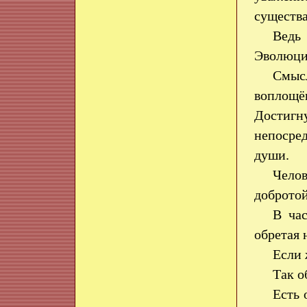
существ
Ведь
Эволюци
Смыс
воплощё
Достигн
непосре
души.
Чело
добротой
В час
обретая 
Если 
Так о
Есть 