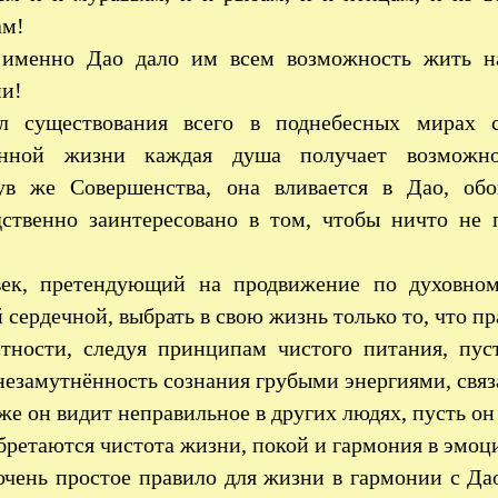
ам!
 именно Дао дало им всем возможность жить н
и!
л существования всего в поднебесных мирах с
нной жизни каждая душа получает возможност
ув же Совершенства, она вливается в Дао, об
дственно заинтересовано в том, чтобы ничто не 
век, претендующий на продвижение по духовном
 сердечной, выбрать в свою жизнь только то, что п
тности, следуя принципам чистого питания, пус
незамутнённость сознания грубыми энергиями, свя
же он видит неправильное в других людях, пусть он
бретаются чистота жизни, покой и гармония в эмоц
очень простое правило для жизни в гармонии с Да