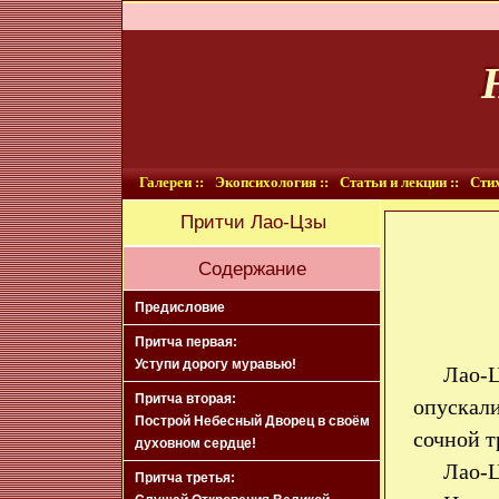
Галереи ::
Экопсихология ::
Статьи и лекции ::
Стих
Притчи Лао-Цзы
Содержание
Предисловие
Притча первая:
Уступи дорогу муравью!
Лао-
Притча вторая:
опускал
Построй Небесный Дворец в своём
сочной 
духовном сердце!
Лао-Ц
Притча третья: