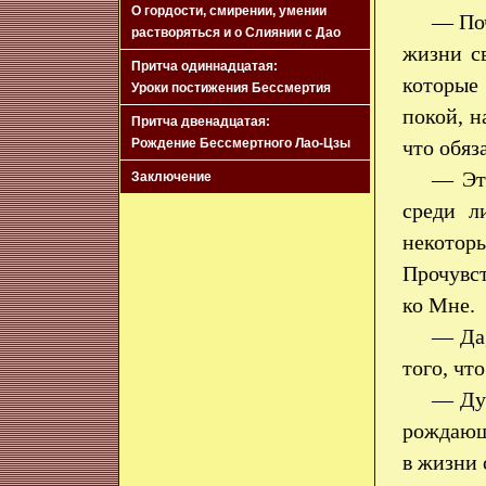
О гордости, смирении, умении
— Поч
растворяться и о Слиянии с Дао
жизни с
Притча одиннадцатая:
которые
Уроки постижения Бессмертия
покой, 
Притча двенадцатая:
Рождение Бессмертного Лао-Цзы
что обяз
— Это
Заключение
среди л
некоторы
Прочувст
ко Мне.
— Да,
того, чт
— Дух
рождающа
в жизни