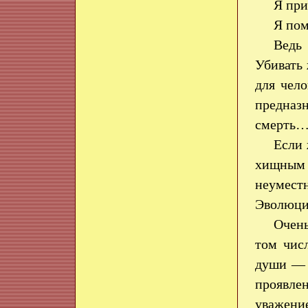
Я пр
Я пом
Ведь 
Убивать 
для чел
предназ
смерть
Если 
хищным з
неумест
Эволюции
Очень
том чис
души — 
проявле
уважени