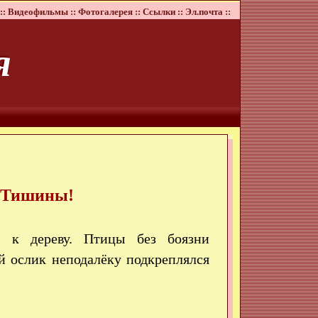
::
Видеофильмы ::
Фотогалерея ::
Ссылки ::
Эл.почта ::
я
 Тишины!
й к дереву. Птицы без боязни
й ослик неподалёку подкреплялся