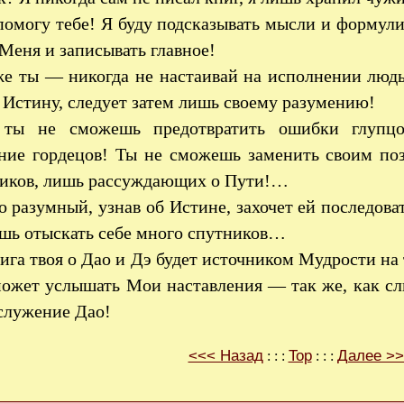
омогу тебе! Я буду подсказывать мысли и формули
Меня и записывать главное!
е ты — никогда не настаивай на исполнении люд
Истину, следует затем лишь своему разумению!
 ты не сможешь предотвратить ошибки глупц
ние гордецов! Ты не сможешь заменить своим по
ников, лишь рассуждающих о Пути!…
о разумный, узнав об Истине, захочет ей последов
шь отыскать себе много спутников…
ига твоя о Дао и Дэ будет источником Мудрости на 
сможет услышать Мои наставления — так же, как с
служение Дао!
<<< Назад
Top
Далее >
: : :
: : :