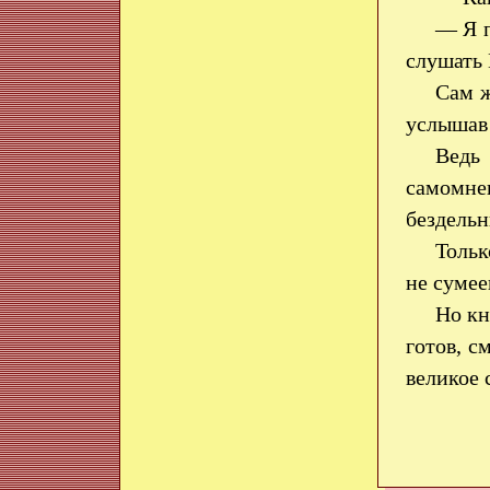
— Я п
слушать 
Сам ж
услышав 
Ведь
самомне
бездель
Тольк
не сумее
Но кн
готов, 
великое 