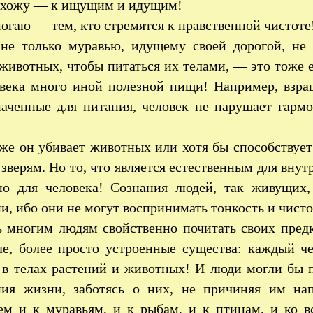
ихожу — к ищущим и идущим!
огаю — тем, кто стремятся к нравственной чистоте
не только муравью, идущему своей дорогой, не 
животных, чтобы питаться их телами, — это тоже е
овека много иной полезной пищи! Например, взра
наченные для питания, человек не нарушает гармо
…
же он убивает животных или хотя бы способствует
верям. Но то, что является естественным для вну
но для человека! Сознания людей, так живущих
, ибо они не могут воспринимать тонкость и чисто
 многим людям свойственно почитать своих предк
ле, более просто устроенные существа: каждый че
в телах растений и животных! И люди могли бы п
ния жизни, заботясь о них, не причиняя им нап
ем и к муравьям, и к рыбам, и к птицам, и ко