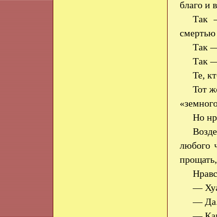
благо и 
Так 
смертью 
Так —
Так —
Те, к
Тот ж
«земного
Но нр
Возде
любого ч
прощать,
Нравс
— Хуа
— Да.
— Как