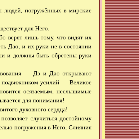
я людей, погружённых в мирские
ществует для Него.
бо верят лишь тому, что видят их
еть Дао, и их руки не в состоянии
ши и должны быть обретены руки
ствования — Дэ и Дао открывают
ия подвижником усилий — Великое
ановится осязаемым, неслышимые
рывается для понимания!
итого духовного сердца!
 позволяет случиться достойному
елью погружения в Него, Слияния