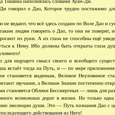
а Тишина наполнялась словами Хуан-Ди.
Ди говорил о Дао, Которое трудно постижимо дл
 не ведают, что всё здесь создано по Воле Дао и су
таким людям говорить о Дао, то они не поверят, и
трогают их руки. А их глаза не способны ещё увид
уться к Нему. Ибо должны быть открыты глаза ду
уховного!
ко для ищущего смысл своего и всеобщего суще
уша встаёт тогда на Путь, и — по мере приложен
ое становится видимым, Великое Неуловимое ст
ретают звучание, а Великое Знание постепенно отк
и становятся Облики Бессмертных — лишь для разв
много возможных дорог в жизни. Но только одна
нию эволюции души. Это — Путь познания Дао с ц
последующего действования из Него!