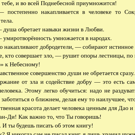
в тебе, и во всей Поднебесной приумножится!
— постепенно накапливается в человеке то Сок
тела.
 душа обретает навыки жизни в Любви.
 умиротворённость умножается в народах.
то накапливают добродетели, — собирают истинное
е, кто совершает зло, — рушит опоры лестницы, по 
» к Небесному!
авственное совершенство души не обретается сразу.
ржание от зла и содействие добру — это есть сам
еловека. Этому легко обучиться: надо не раздува
 заботиться о ближнем, делая ему то наилучшее, 
твенная красота делает человека ценным для Дао и
н-Ди! Как важно то, что Ты говоришь!
 И ты будешь писать об этом книгу!
? Я никогда сам не писал книг, я лишь хранил чуж