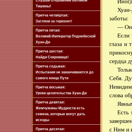
Иногд
Слушай Откровения Великой
Тишины!
Хуан-
Притча четвёртая:
заботы:
Загляни за горизонт!
— Они
Притча пятая:
Если 
Великий Император Поднебесной
Хуан-Ди
глаза и 
Притча шестая:
прикосн
Найди Сокровище!
сердца д
Притча седьмая:
Толь
Испытания не заканчиваются до
Себя. Д
самого конца Пути
Невидим
Притча восьмая:
Уроки целительства Хуан-Ди
слова об
Притча девятая:
Явным
Жемчужины Мудрости есть
Есть 
семена, которые могут дать
заверше
всходы
с Ним и 
Притча десятая: