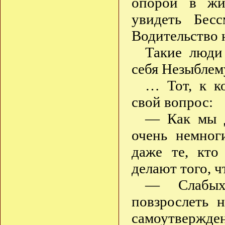
опорой в жи
увидеть Бес
Водительство 
Такие люди
себя Незыблем
… Тот, к ко
свой вопрос:
— Как мы д
очень немног
даже те, кто
делают того, ч
— Слабых
повзрослеть 
самоутверж