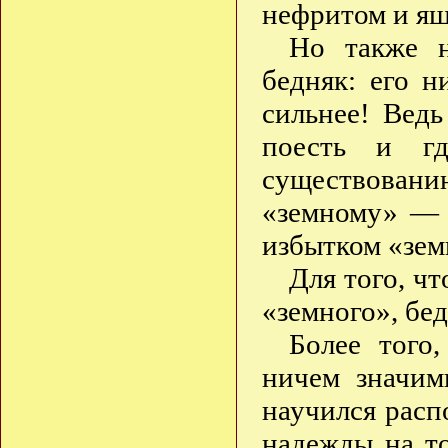
нефритом и я
Но также н
бедняк: его 
сильнее! Ведь
поесть и гд
существован
«земному» — 
избытком «зем
Для того, ч
«земного», бе
Более того,
ничем значим
научился рас
надежды на то