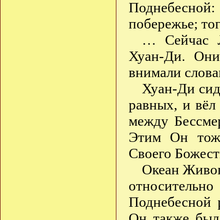
Поднебесной:
побережье; то
… Сейчас Л
Хуан-Ди. Они
внимали слова
Хуан-Ди сид
равных, и вёл
между Бессме
Этим Он тож
Своего Божест
Океан Живог
относитель
Поднебесной 
Он также был