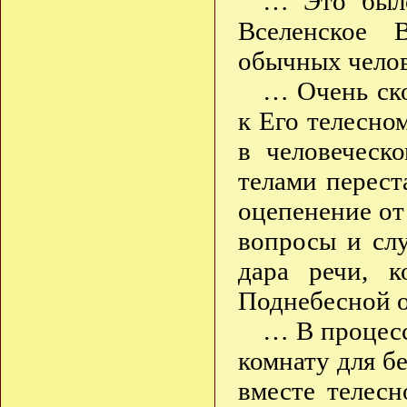
… Это было
Вселенское 
обычных челов
… Очень ск
к Его телесно
в человеческ
телами перест
оцепенение от
вопросы и сл
дара речи, к
Поднебесной о
… В процесс
комнату для б
вместе телес