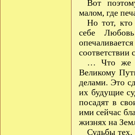
Вот поэтом
малом, где пе
Но тот, кто
себе Любов
опечаливаетс
соответствии 
… Что же к
Великому Пут
делами. Это с
их будущие с
посадят в сво
ими сейчас бл
жизнях на Зем
Судьбы тех,