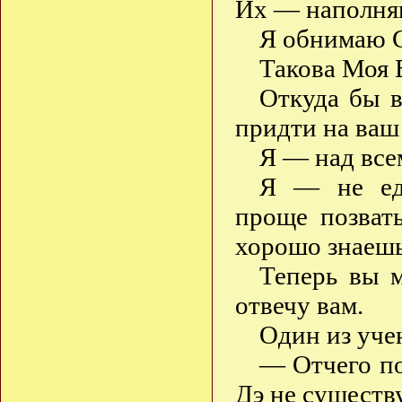
Их — наполня
Я обнимаю С
Такова Моя 
Откуда бы 
придти на ваш
Я — над всем
Я — не еди
проще позват
хорошо знаеш
Теперь вы 
отвечу вам.
Один из уче
— Отчего по
Дэ не существ