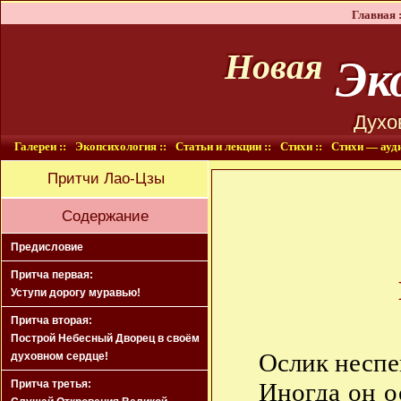
Главная :
Эко
Новая
Духо
Галереи ::
Экопсихология ::
Статьи и лекции ::
Стихи ::
Стихи — ауди
Притчи Лао-Цзы
Содержание
Предисловие
Притча первая:
Уступи дорогу муравью!
Притча вторая:
Построй Небесный Дворец в своём
Ослик неспе
духовном сердце!
Притча третья:
Иногда он о