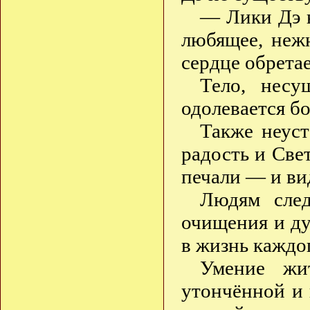
— Лики Дэ н
любящее, неж
сердце обрета
Тело, несу
одолевается б
Также неус
радость и Све
печали — и ви
Людям след
очищения и ду
в жизнь каждог
Умение жи
утончённой и