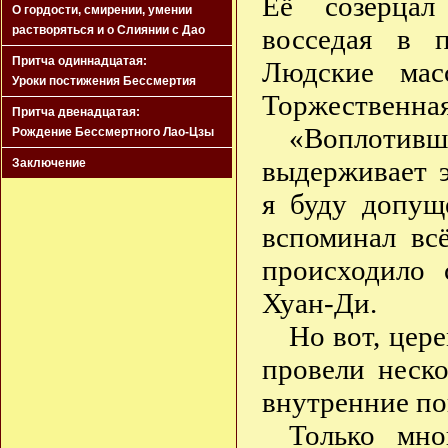
Её созерцал
О гордости, смирении, умении
растворяться и о Слиянии с Дао
восседая в 
Притча одиннадцатая:
Людские мас
Уроки постижения Бессмертия
Торжественная
Притча двенадцатая:
«Воплотивш
Рождение Бессмертного Лао-Цзы
выдерживает 
Заключение
я буду допущ
вспоминал всё
происходило
Хуан-Ди.
Но вот, цер
провели неск
внутренние по
Только мно