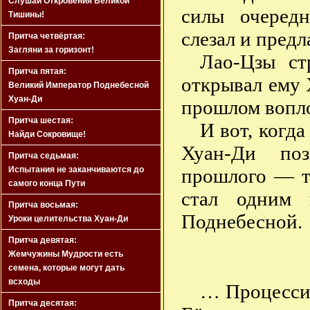
Слушай Откровения Великой
силы очеред
Тишины!
слезал и предл
Притча четвёртая:
Загляни за горизонт!
Лао-Цзы ст
Притча пятая:
открывал ему 
Великий Император Поднебесной
Хуан-Ди
прошлом вопло
Притча шестая:
И вот, когда
Найди Сокровище!
Хуан-Ди поз
Притча седьмая:
Испытания не заканчиваются до
прошлого — т
самого конца Пути
стал одним 
Притча восьмая:
Поднебесной.
Уроки целительства Хуан-Ди
Притча девятая:
Жемчужины Мудрости есть
семена, которые могут дать
всходы
… Процессия
Притча десятая: