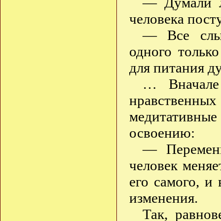
— Думали л
человека пост
— Все слыш
одного тольк
для питания д
… Вначале
нравственны
медитативны
освоению:
— Перемены
человек меняе
его самого, и
изменения.
Так, равно