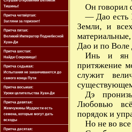
Слушай Откровения Великой
Он говорил 
Тишины!
— Дао есть 
Притча четвёртая:
Загляни за горизонт!
Земли, и все
Притча пятая:
материальные
Великий Император Поднебесной
Хуан-Ди
Дао и по Воле
Притча шестая:
Инь и ян 
Найди Сокровище!
притяжение м
Притча седьмая:
Испытания не заканчиваются до
служит вели
самого конца Пути
существующем
Притча восьмая:
Дэ прониз
Уроки целительства Хуан-Ди
Любовью всё
Притча девятая:
Жемчужины Мудрости есть
порядок и упр
семена, которые могут дать
всходы
Но не во вс
Притча десятая: