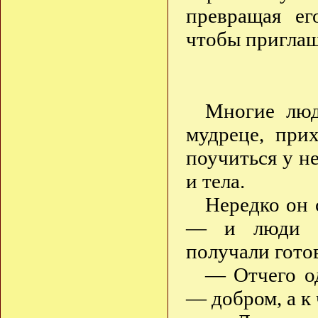
превращая е
чтобы приглаш
Многие люд
мудреце, при
поучиться у н
и тела.
Нередко он 
— и люди на
получали гото
— Отчего од
— добром, а к