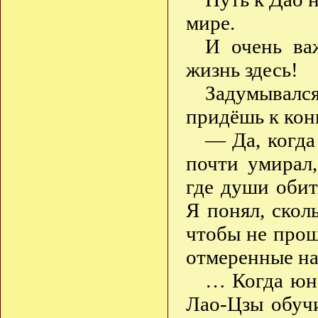
мире.
И очень ва
жизнь здесь!
Задумывалс
придёшь к кон
— Да, когда 
почти умирал,
где души обит
Я понял, ско
чтобы не прош
отмеренные на
… Когда юно
Лао-Цзы обуч