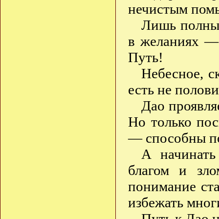
нечистым пом
Лишь полный
в желаниях —
Путь!
Небесное, с
есть не полов
Дао проявля
Но только по
— способны п
А начинать
благом и зл
понимание ста
избежать мног
Путь к Дао 