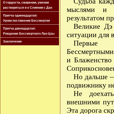
Судьба кажд
О гордости, смирении, умении
мыслями и д
растворяться и о Слиянии с Дао
Притча одиннадцатая:
результатом пр
Уроки постижения Бессмертия
Великие Дэ 
Притча двенадцатая:
ситуации для 
Рождение Бессмертного Лао-Цзы
Первые н
Заключение
Бессмертными
и Блаженство
Соприкоснове
Но дальше —
подвижнику не
Не доехат
внешними путя
Эта дорога ск