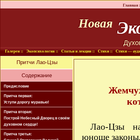
Главная :
Эко
Новая
Духо
Галереи ::
Экопсихология ::
Статьи и лекции ::
Стихи ::
Стихи — ауди
Притчи Лао-Цзы
Содержание
Предисловие
Жемчуж
Притча первая:
ко
Уступи дорогу муравью!
Притча вторая:
Построй Небесный Дворец в своём
Лао-Цзы на
духовном сердце!
Притча третья:
юноше законы,