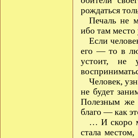
обители свое
рождаться тол
Печаль не м
ибо там место
Если челове
его — то в л
устоит, не 
восприниматьс
Человек, уз
не будет зани
Полезным же 
благо — как э
… И скоро м
стала местом,