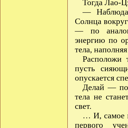
Тогда Лао-Ц
— Наблюда
Солнца вокруг
— по аналог
энергию по ор
тела, наполняя
Расположи 
пусть сияющи
опускается сп
Делай — пок
тела не стан
свет.
… И, самое 
первого уче