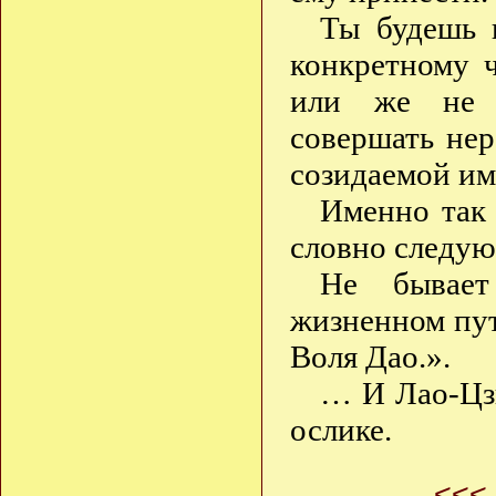
Ты будешь 
конкретному 
или же не п
совершать нер
созидаемой им
Именно так
словно следую
Не бывает
жизненном пут
Воля Дао.».
… И Лао-Цзы
ослике.
<<<