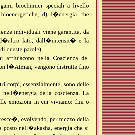
ami biochimici speciali a livello
 bioenergetiche, d) l�energia che
ienze individuali viene garantita, da
 d�altro lato, dall�intensit� e la
di queste parole).
 affluiscono nella Coscienza del
con l�Atman, vengono distrutte fino
tri corpi, essenzialmente, sono delle
 nell�energia della coscienza. La
lle emozioni in cui viviamo: fini o
resce�, evolvendo, per mezzo della
ha posto nell�akasha, energia che si