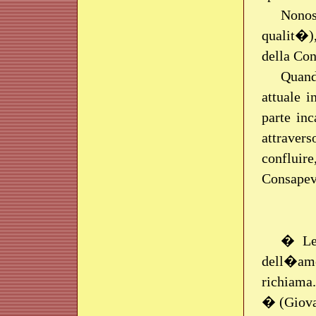
Nonos
qualit�)
della Co
Quand
attuale i
parte inc
attravers
conflui
Consapevo
� Le 
dell�amo
richiama
� (Giova