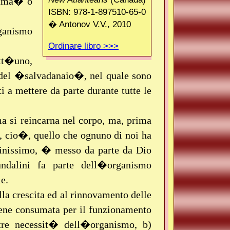
-tma� o
ISBN: 978-1-897510-65-0
� Antonov V.V., 2010
rganismo
Ordinare libro >>>
tt�uno,
del �salvadanaio�, nel quale sono
i a mettere da parte durante tutte le
a si reincarna nel corpo, ma, prima
re, cio�, quello che ognuno di noi ha
finissimo, � messo da parte da Dio
ndalini fa parte dell�organismo
e.
lla crescita ed al rinnovamento delle
viene consumata per il funzionamento
ltre necessit� dell�organismo, b)