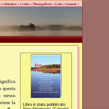
 e slideshow ::
I video ::
Photogallerie ::
Link ::
Contatti ::
ignifica
 questa
 stesso
viene la
Libro è stato pubblicato
New Atlanteans
(Canada)