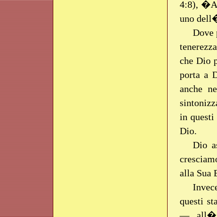
4:8), �A
uno dell
Dove p
tenerezza
che Dio p
porta a 
anche ne
sintonizz
in questi
Dio.
Dio a
cresciam
alla Sua 
Invece
questi s
— all�i