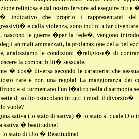
zione religiosa e dal nostro fervore ad eseguire riti 
 indicativo che proprio i rappresentanti de
essivit� e dalla violenza, sono inclini a far diventare t
 nascono le guerre �per la fede�, vengono introdo
 degli animali ammazzati, la profanazione della bellezza
e, analizziamo le condizioni �religiose� di contra
oscere la compatibilit� sessuale.
nte � cos� diversa secondo le caratteristiche sessual
ttosto rare e non una regola! La maggioranza dei 
ffrono e si tormentano l'un l�altro nella disarmonia 
sette di solito ostacolano in tutti i modi il divorzio�
 lo vuole?
una sattva (lo stato di sattva) � lo stato al quale Dio in
a sattva � beatitudine!
 lo stato di Dio � Beatitudine!