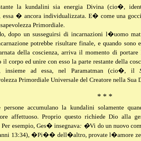
tante la kundalini sia energia Divina (cio�, iden
, essa � ancora individualizzata. E� come una gocc
nsapevolezza Primordiale.
o, dopo un susseguirsi di incarnazioni l�uomo matu
ncarnazione potrebbe risultare finale, e quando sono e
arnata della coscienza, arriva il momento di portare 
o il corpo ed unire con esso la parte restante della co
re, insieme ad essa, nel Paramatman (cio�, il
lezza Primordiale Universale del Creatore nella Sua 
* * *
persone accumulano la kundalini solamente quand
re affettuoso. Proprio questo richiede Dio alla gen
. Per esempio, Ges� insegnava
: �
Vi do un nuovo co
nni 13:34), �Pi�� dell�altro, provate l�amore zela