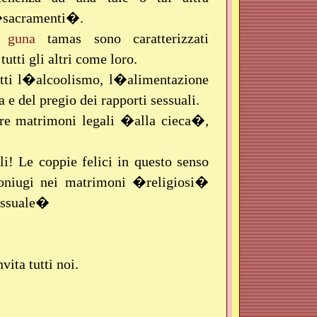
e �sacramenti�.
l
guna
tamas sono caratterizzati
utti gli altri come loro.
tti l�alcoolismo, l�alimentazione
 e del pregio dei rapporti sessuali.
rre matrimoni legali �alla cieca�,
i! Le coppie felici in questo senso
coniugi nei matrimoni �religiosi�
sessuale�
vita tutti noi.