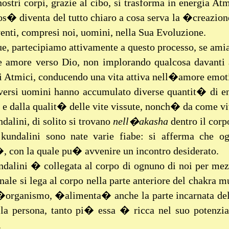
nostri corpi, grazie al cibo, si trasforma in energia 
os� diventa del tutto chiaro a cosa serva la �creazione
venti, compresi noi, uomini, nella Sua Evoluzione.
e, partecipiamo attivamente a questo processo, se a
e amore verso Dio, non implorando qualcosa davanti 
i Atmici, conducendo una vita attiva nell�amore emot
ersi uomini hanno accumulato diverse quantit� di en
e dalla qualit� delle vite vissute, nonch� da come vi
dalini, di solito si trovano
nell�akasha
dentro il corp
 kundalini sono nate varie fiabe: si afferma che 
, con la quale pu� avvenire un incontro desiderato.
ndalini � collegata al corpo di ognuno di noi per mezz
nale si lega al corpo nella parte anteriore del chakra m
l�organismo, �alimenta� anche la parte incarnata del
la persona, tanto pi� essa � ricca nel suo potenziale
.