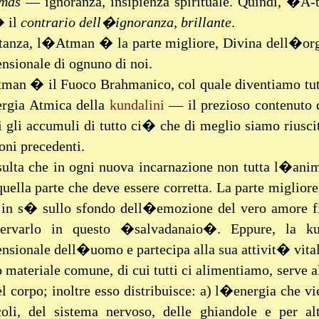
amas
— ignoranza, insipienza spirituale. Quindi, �A
 il
contrario
dell�ignoranza
,
brillante
.
stanza, l�Atman � la parte migliore, Divina dell�o
nsionale di ognuno di noi.
an � il Fuoco Brahmanico, col quale diventiamo tu
gia Atmica della
kundalini
— il prezioso contenuto 
i gli accumuli di tutto ci� che di meglio siamo riuscit
oni precedenti.
ulta che in ogni nuova incarnazione non tutta l�anim
 quella parte che deve essere corretta. La parte miglio
o in s� sullo sfondo dell�emozione del vero amore 
servarlo in questo �salvadanaio�. Eppure, la ku
nsionale dell�uomo e partecipa alla sua attivit� vital
o materiale comune, di cui tutti ci alimentiamo, serve a
el corpo; inoltre esso distribuisce: a) l�energia che 
oli, del sistema nervoso, delle ghiandole e per a