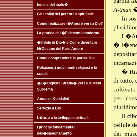
parola
t
bene e del male�
A-tman
�
Gli scalini del percorso spirituale
In so
Come realizzare l�Amore verso Dio?
pluridime
La pratica dell�Esicasmo moderno
L�Atm
�Il Sole di Dio� o Come diventare
� l�ener
l�Oceano del Puro Amore
depositat
Come comprendere la parola Dio
incarnazi
Religione, i movimenti religiosi e le
� Ris
scuole
di tutto,
�L�angusta Strada� verso la Meta
coltivat
Suprema
per con
Atman e Kundalini
pluridime
Servizio a Dio
Il cib
L�arte e lo sviluppo spirituale
cellule d
I principi fondamentali
dei musc
dell�insegnamento