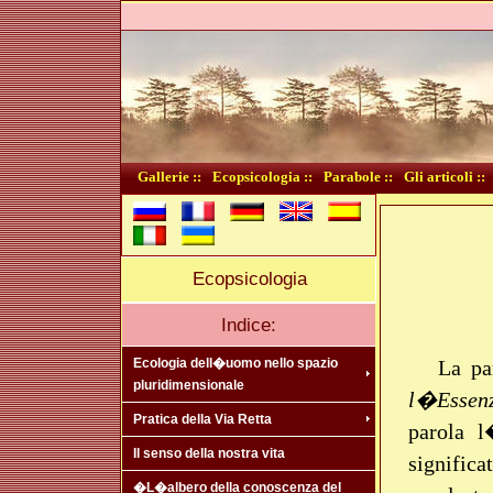
Gallerie ::
Ecopsicologia ::
Parabole ::
Gli articoli ::
Ecopsicologia
Indice:
La pa
Ecologia dell�uomo nello spazio
pluridimensionale
l�Essen
Pratica della Via Retta
parola 
Il senso della nostra vita
significa
�L�albero della conoscenza del