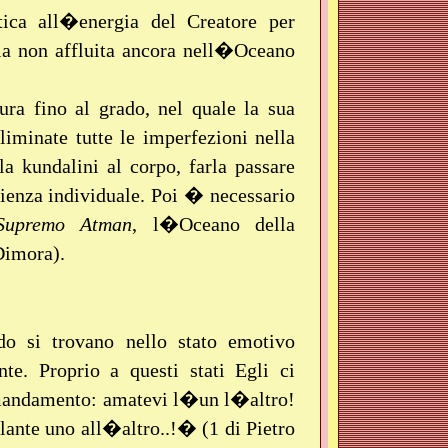
tica all�energia del Creatore per
ia non affluita ancora nell�Oceano
ra fino al grado, nel quale la sua
liminate tutte le imperfezioni nella
la kundalini al corpo, farla passare
scienza individuale. Poi � necessario
Supremo
Atman
, l�Oceano della
Dimora).
o si trovano nello stato emotivo
te. Proprio a questi stati Egli ci
mandamento: amatevi l�un l�altro!
nte uno all�altro..!� (1 di Pietro