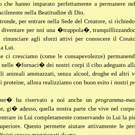
o che hanno imparato perfettamente a permanere nello
acilmente nella Beatitudine di Dio.
onde, per entrare nella Sede del Creatore, si richiedon
 diventare per noi una �trappola�, tranquillizzandoc
 rinunciare agli sforzi attivi per conoscere il Creat
a Lui.
e ci cresciamo (come le consapevolezze) permanendo
nelle �fornaci� dei nostri corpi il cibo adeguato alla
li animali ammazzati, senza alcool, droghe ed altri v
ti proteine, allora realizziamo con buon esito i nostri
p
per� ha riservato a noi anche un
programma
-
mas
e, gi� adesso, quella nostra parte che vive nel corpo
ntrare in Lui completamente conservando in Lui la pie
uperiore. Questo permette aiutare attivamente le per
ivini spesso menzionati da me.