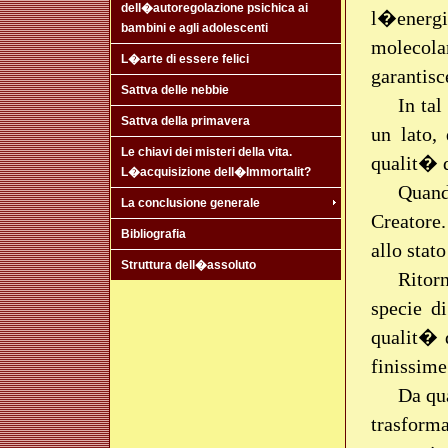
dell�autoregolazione psichica ai
l�energi
bambini e agli adolescenti
molecol
L�arte di essere felici
garantisc
Sattva delle nebbie
In tal
Sattva della primavera
un lato,
Le chiavi dei misteri della vita.
qualit� d
L�acquisizione dell�Immortalit?
Quand
La conclusione generale
Creatore.
Bibliografia
allo stat
Struttura dell�assoluto
Ritorn
specie d
qualit� d
finissim
Da qu
trasforma