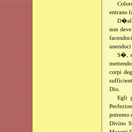
Color
entrano f
D�altr
non deve
facendoci
unendoci 
S�, s
mettendo 
corpi deg
sufficien
Dio.
Egli 
Perfezion
potremo e
Divino S
Maestri D