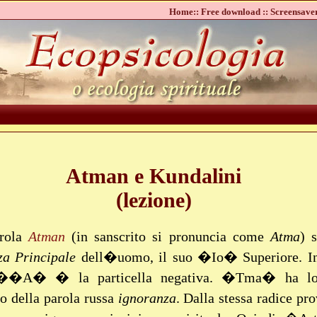
Home::
Free download ::
Screensaver
Atman e Kundalini
(lezione)
rola
Atman
(in sanscrito si pronuncia come
Atma
) s
za
Principale
dell�uomo, il suo �Io� Superiore. In
l��A� � la particella negativa. �Tma� ha lo
to della parola russa
ignoranza
. Dalla stessa radice pro