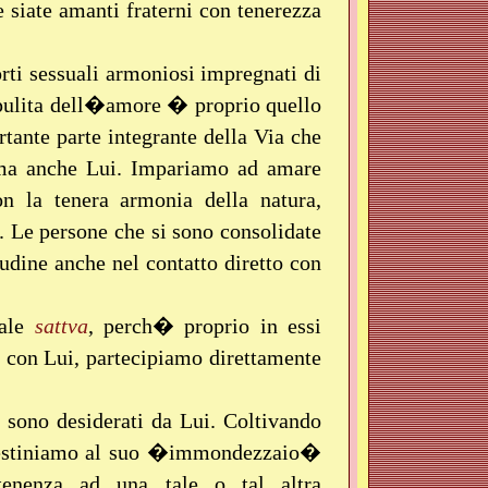
iate amanti fraterni con tenerezza
orti sessuali armoniosi impregnati di
 pulita dell�amore � proprio quello
ante parte integrante della Via che
i ma anche Lui. Impariamo ad amare
n la tenera armonia della natura,
a. Le persone che si sono consolidate
tudine anche nel contatto diretto con
rale
sattva
, perch� proprio in essi
 con Lui, partecipiamo direttamente
n sono desiderati da Lui. Coltivando
edestiniamo al suo �immondezzaio�
enenza ad una tale o tal altra