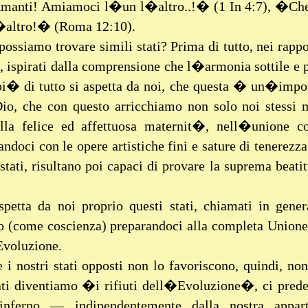
manti! Amiamoci l�un l�altro..!� (1 In 4:7), �Che s
�altro!� (Roma 12:10).
ossiamo trovare simili stati? Prima di tutto, nei rapp
, ispirati dalla comprensione che l�armonia sottile e
i� di tutto si aspetta da noi, che questa � un�import
Dio, che con questo arricchiamo non solo noi stess
lla felice ed affettuosa maternit�, nell�unione co
andoci con le opere artistiche fini e sature di tenerezz
 stati, risultano poi capaci di provare la suprema beati
spetta da noi proprio questi stati, chiamati in gene
o (come coscienza) preparandoci alla completa Unione
Evoluzione.
 i nostri stati opposti non lo favoriscono, quindi, no
tati diventiamo �i rifiuti dell�Evoluzione�, ci pr
nferno — indipendentemente dalla nostra appart