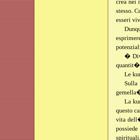
crea nei 
stesso. C
esseri vi
Dunqu
esprimer
potenzial
� Div
quantit� 
Le kun
Sulla
gemella�
La ku
questo ca
vita del
possiede 
spirituali