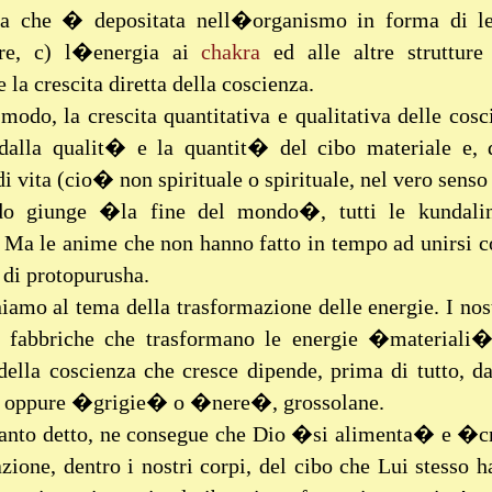
a che � depositata nell�organismo in forma di leg
are, c) l�energia ai
chakra
ed alle altre strutture
e la crescita diretta della coscienza.
 modo, la crescita quantitativa e qualitativa delle cosc
 dalla qualit� e la quantit� del cibo materiale e,
i vita (cio� non spirituale o spirituale, nel vero senso 
o giunge �la fine del mondo�, tutti le kundalini
 Ma le anime che non hanno fatto in tempo ad unirsi 
o di protopurusha.
iamo al tema della trasformazione delle energie. I nos
i fabbriche che trasformano le energie �materiali�
ella coscienza che cresce dipende, prima di tutto, da
e oppure �grigie� o �nere�, grossolane.
anto detto, ne consegue che Dio �si alimenta� e �c
zione, dentro i nostri corpi, del cibo che Lui stesso 