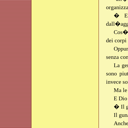
organizza
� E�
dall�aggr
Cos�,
dei corpi
Oppur
senza con
La ge
sono piu
invece so
Ma le 
E Dio
� Il g
Il gun
Anche