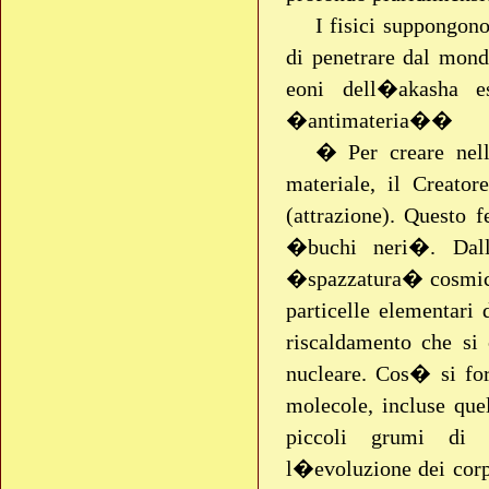
I fisici suppongono
di penetrare dal mon
eoni dell�akasha 
�antimateria��
� Per creare nel
materiale, il Creato
(attrazione). Questo
�buchi neri�. Dall
�spazzatura� cosmica 
particelle elementari 
riscaldamento che si 
nucleare. Cos� si for
molecole, incluse que
piccoli grumi di 
l�evoluzione dei corpi