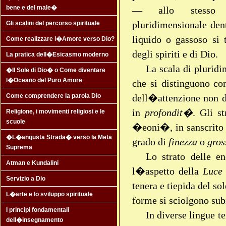
bene e del male�
— allo stesso 
pluridimensionale dent
Gli scalini del percorso spirituale
liquido o gassoso si
Come realizzare l�Amore verso Dio?
degli spiriti e di Dio.
La pratica dell�Esicasmo moderno
La scala di pluridi
�Il Sole di Dio� o Come diventare
l�Oceano del Puro Amore
che si distinguono co
dell�attenzione non de
Come comprendere la parola Dio
in
profondit�
. Gli s
Religione, i movimenti religiosi e le
scuole
�eoni�, in sanscrito
�L�angusta Strada� verso la Meta
grado di
finezza
o
gros
Suprema
Lo strato delle e
Atman e Kundalini
l�aspetto della
Luce
Servizio a Dio
tenera e tiepida del so
L�arte e lo sviluppo spirituale
forme si sciolgono sub
I principi fondamentali
In diverse lingue t
dell�insegnamento