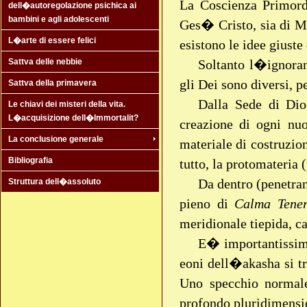
La Coscienza Primordi
dell�autoregolazione psichica ai
bambini e agli adolescenti
Ges� Cristo, sia di Ma
L�arte di essere felici
esistono le idee giuste 
Soltanto l�ignoran
Sattva delle nebbie
gli Dei sono diversi
Sattva della primavera
Dalla Sede di Dio
Le chiavi dei misteri della vita.
L�acquisizione dell�Immortalit?
creazione di ogni nu
La conclusione generale
materiale di costruzion
Bibliografia
tutto, la protomateria 
Da dentro (penetran
Struttura dell�assoluto
pieno di
Calma Tene
meridionale tiepida, ca
E� importantissimo 
eoni dell�akasha si 
Uno specchio normal
profondo pluridimensi