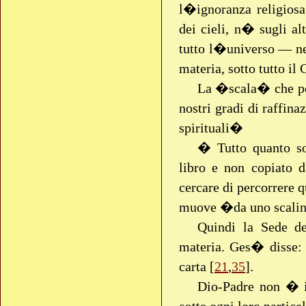
l�ignoranza religios
dei cieli, n� sugli a
tutto l�universo — n
materia, sotto tutto il 
La �scala� che por
nostri gradi di raffina
spirituali�
� Tutto quanto so
libro e non copiato 
cercare di percorrere 
muove �da uno scalin
Quindi la Sede de
materia. Ges� disse: l
carta [
21
,
35
].
Dio-Padre non � 