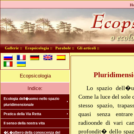
Ho
Gallerie ::
Ecopsicologia ::
Parabole ::
Gli articoli ::
Pluridimensi
Ecopsicologia
Lo spazio dell�u
Indice:
Come la luce del sole 
Ecologia dell�uomo nello spazio
stesso spazio, trapa
pluridimensionale
quasi senza entrar
Pratica della Via Retta
radioonde di vari ca
Il senso della nostra vita
profondit� dello spazi
�L�albero della conoscenza del