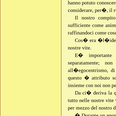
hanno potuto conoscer
considerare, per�, il r
Il nostro compit
sufficiente come anima
raffinandoci come cosc
Cos� era �l�idea�
nostre vite.
E� importante 
separatamente; no
all�egocentrismo, di
questo � attributo so
insieme con noi non pe
Da ci� deriva la q
tutto nelle nostre vite
per mezzo del nostro do
� Durante un enorm