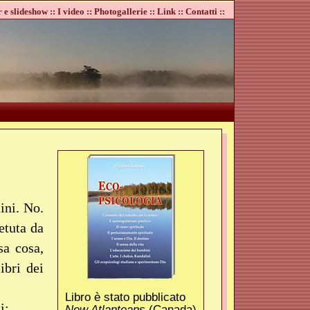
 e slideshow ::
I video ::
Photogallerie ::
Link ::
Contatti ::
ini. No.
etuta da
sa cosa,
ibri dei
Libro è stato pubblicato
i:
New Atlanteans
(Canada)