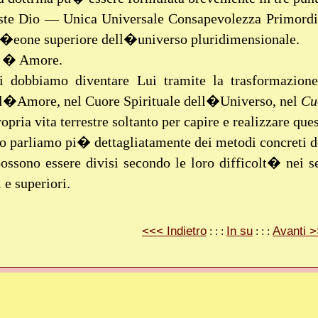
iste Dio — Unica Universale Consapevolezza Primordi
ll�eone superiore dell�universo pluridimensionale.
i � Amore.
i dobbiamo diventare Lui tramite la trasformazione
ell�Amore, nel Cuore Spirituale dell�Universo, nel
Cu
ropria vita terrestre soltanto per capire e realizzare que
o parliamo pi� dettagliatamente dei metodi concreti 
ossono essere divisi secondo le loro difficolt� nei se
 e superiori.
<<< Indietro
In su
Avanti 
: : :
: : :