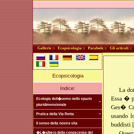
Gallerie ::
Ecopsicologia ::
Parabole ::
Gli articoli ::
Ecopsicologia
Indice:
La dot
Essa � pr
Ecologia dell�uomo nello spazio
pluridimensionale
Ges� Cr
Pratica della Via Retta
usando lo
buddisti 
Il senso della nostra vita
Questa
�L�albero della conoscenza del