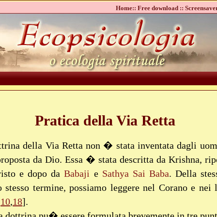
Home::
Free download ::
Screensaver
Pratica della Via Retta
trina della Via Retta non � stata inventata dagli uom
oposta da Dio. Essa � stata descritta da Krishna, rip
isto e dopo da
Babaji
e
Sathya Sai Baba
. Della stes
 stesso termine, possiamo leggere nel Corano e nei l
[
10
,
18
].
 dottrina pu� essere formulata brevemente in tre punt