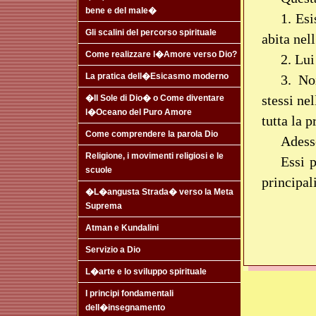
bene e del male�
1. Es
Gli scalini del percorso spirituale
abita ne
Come realizzare l�Amore verso Dio?
2. Lu
La pratica dell�Esicasmo moderno
3. No
stessi n
�Il Sole di Dio� o Come diventare
l�Oceano del Puro Amore
tutta la p
Come comprendere la parola Dio
Adess
Religione, i movimenti religiosi e le
Essi p
scuole
principali
�L�angusta Strada� verso la Meta
Suprema
Atman e Kundalini
Servizio a Dio
L�arte e lo sviluppo spirituale
I principi fondamentali
dell�insegnamento