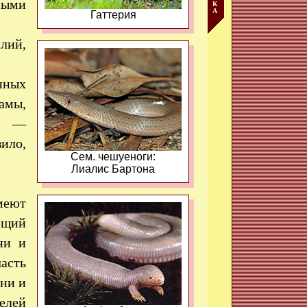
лыми
К
А
Гаттерия
лий,
нных
амы,
ны —
ило,
Сем. чешуеноги:
Лиалис Бартона
меют
ющий
ни и
асть
они и
елей