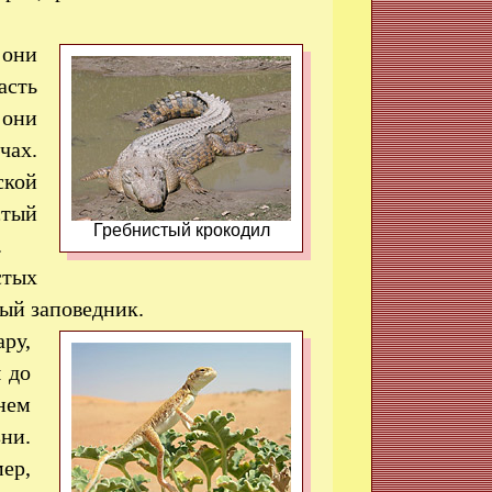
 они
асть
 они
чах.
ской
стый
Гребнистый крокодил
.
стых
ный заповедник.
ру,
 до
нем
ни.
ер,