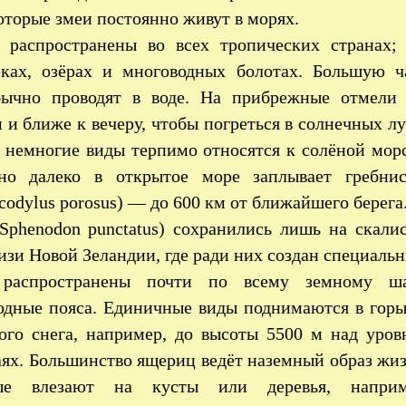
оторые змеи постоянно живут в морях.
 распространены во всех тропических странах;
ках, озёрах и многоводных болотах. Большую ч
бычно проводят в воде. На прибрежные отмели
 и ближе к вечеру, чтобы погреться в солнечных лу
 немногие виды терпимо относятся к солёной мор
нно далеко в открытое море заплывает гребни
codylus porosus) — до 600 км от ближайшего берега
(Sphenodon punctatus) сохранились лишь на скали
изи Новой Зеландии, где ради них создан специаль
распространены почти по всему земному ша
одные пояса. Единичные виды поднимаются в горы
ого снега, например, до высоты 5500 м над уров
аях. Большинство ящериц ведёт наземный образ жиз
ые влезают на кусты или деревья, наприм