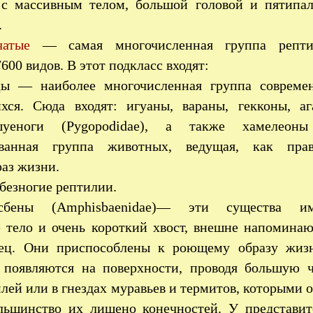
 с массивным телом, большой головой и пятипа
.
чатые
— самая многочисленная группа репти
00 видов. В этот подкласс входят:
ы — наиболее многочисленная группа совреме
ся. Сюда входят: игуаны, вараны, гекконы, аг
шуеноги (Pygopodidae), а также хамелео
ованная группа животных, ведущая, как прав
аз жизни.
безногие рептилии.
бены (Amphisbaenidae)— эти существа и
е тело и очень короткий хвост, внешне напомина
нец. Они приспособлены к роющему образу жиз
 появляются на поверхности, проводя большую ч
лей или в гнездах муравьев и термитов, которыми 
льшинство их лишено конечностей. У представит