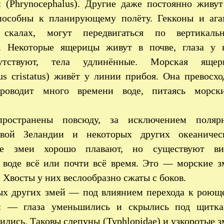
и (Phrynocephalus). Другие даже постоянно живут
пособны к планирующему полёту. Гекконы и ага
скалах, могут передвигаться по вертикаль
м. Некоторые ящерицы живут в почве, глаза у 
утствуют, тела удлинённые. Морская ящер
us cristatus) живёт у линии прибоя. Она превосхо
роводит много времени воде, питаясь морск
пространены повсюду, за исключением поляр
овой Зеландии и некоторых других океаничес
се змеи хорошо плавают, но существуют ви
 воде всё или почти всё время. Это — морские з
. Хвосты у них веслообразно сжаты с боков.
ых других змей — под влиянием перехода к роющ
и — глаза уменьшились и скрылись под щитка
ились. Таковы слепуны (Typhlopidae) и узкоротые 