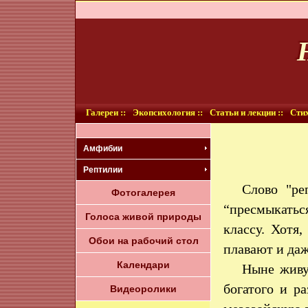
Галереи ::
Экопсихология ::
Статьи и лекции ::
Стих
Амфибии
Рептилии
Слово "ре
Фотогалерея
“пресмыкатьс
Голоса живой природы
классу. Хотя,
Обои на рабочий стол
плавают и даж
Календари
Ныне живу
богатого и р
Видеоролики