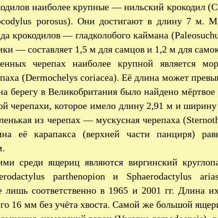
одилов наиболее крупные — нильский крокодил (Cro
ocodylus porosus). Они достигают в длину 7 м. 
да крокодилов — гладколобого каймана (Paleosuchus
 — составляет 1,5 м для самцов и 1,2 м для самок
енных черепах наиболее крупной является мор
паха (Dermochelys coriacea). Её длина может прев
 на берегу в Великобритания было найдено мёртвое
й черепахи, которое имело длину 2,91 м и ширину
ленькая из черепах — мускусная черепаха (Sternot
лина её карапакса (верхней части панциря) рав
м.
ми среди ящериц являются виргинский круглоп
rodactylus parthenopion и Sphaerodactylus arias
 лишь соответственно в 1965 и 2001 гг. Длина их
его 16 мм без учёта хвоста. Самой же большой яще