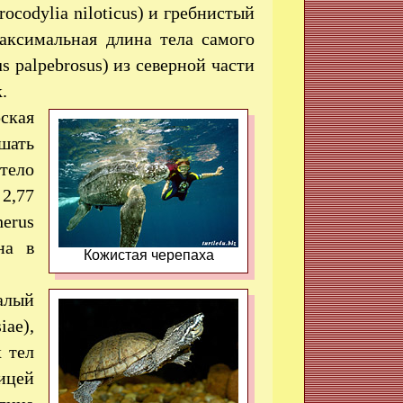
codylia niloticus) и гребнистый
Максимальная длина тела самого
 palpebrosus) из северной части
.
ская
ышать
 тело
 2,77
herus
на в
Кожистая черепаха
алый
iae),
 тел
рицей