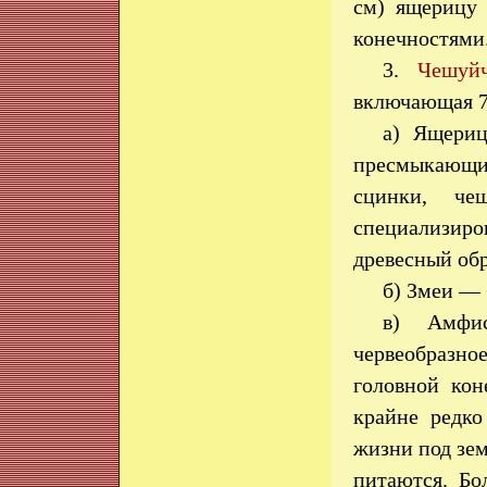
см) ящерицу
конечностями
3.
Чешуй
включающая 76
а) Ящериц
пресмыкающих
сцинки, че
специализир
древесный обр
б) Змеи — 
в) Амфис
червеобразно
головной ко
крайне редко
жизни под зем
питаются. Бо