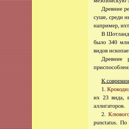
мезозойскую эр
Древние р
суше, среди н
например, ихт
В Шотланди
было 340 млн
видов ископае
Древние 
приспособлен
К совреме
1.
Крокоди
их 23 вида, 
аллигаторов.
2.
Клювог
punctatus. П