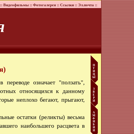
::
Видеофильмы ::
Фотогалерея ::
Ссылки ::
Эл.почта ::
я
П
я)
Т
И
Ц
Ы
в переводе означает "ползать",
З
вотных относящихся к данному
В
Е
Р
оторые неплохо бегают, прыгают,
И
А
ьные остатки (реликты) весьма
М
Ф
И
гавшего наибольшего расцвета в
Б
И
И