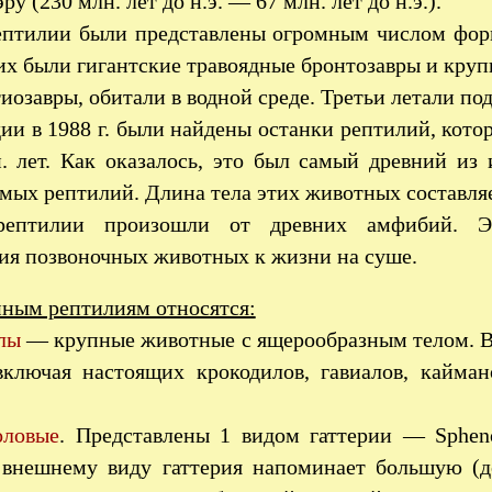
у (230 млн. лет до н.э. — 67 млн. лет до н.э.).
ептилии были представлены огромным числом форм
их были гигантские травоядные бронтозавры и кру
иозавры, обитали в водной среде. Третьи летали по
и в 1988 г. были найдены останки рептилий, кото
. лет. Как оказалось, это был самый древний из
мых рептилий. Длина тела этих животных составляе
рептилии произошли от древних амфибий. Э
ия позвоночных животных к жизни на суше.
нным рептилиям относятся:
лы
— крупные животные с ящерообразным телом. В
включая настоящих крокодилов, гавиалов, кайман
оловые
. Представлены 1 видом гаттерии — Sphen
о внешнему виду гаттерия напоминает большую (д