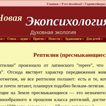
Главная ::
Free download ::
Скринсейверы 
Экопсихологи
Новая
Духовная экология
и ::
Стихи — аудио ::
Притчи ::
Повести ::
Аудиокниги ::
Для детей ::
Рептилии
(пресмыкающиес
птилии" произошло от латинского "repere", что 
я”. Отсюда явствует характер передвижения жи
 отметим, не все рептилии ползают: есть и те, к
е почти летают, планируя подобно белкам-летягам.
щие на Земле пресмыкающиеся — это незначител
азнообразного в прошлом класса рептилий, дости