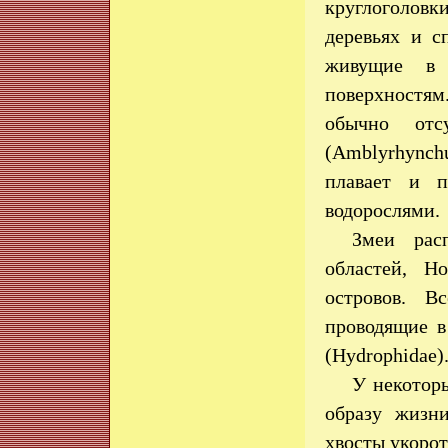
круглоголовк
деревьях и с
живущие в 
поверхностя
обычно отс
(Amblyrhynch
плавает и п
водорослями.
Змеи рас
областей, Н
островов. В
проводящие в
(Hydrophidae)
У некотор
образу жизн
хвосты укорот