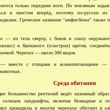
меются только передние ноги. По земляным ходам
ться и хвостом вперёд, поэтому по-русски их
ходками. Греческое название "амфисбены" также п
хи
— их тела сверху, с боков и снизу окружают
рапакс) и брюшного (пластрон) щитов, соединё
ычкой. Черепах — около 300 видов.
 — вместе с птицами и млекопитающими — о
животных.
Среда обитания
ее большинство рептилий ведёт наземный образ
е солнцем ландшафты, включая безводные и по
все крокодилы и многие черепахи обитают в озё