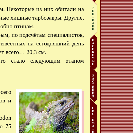
. Некоторые из них обитали на
Р
Е
П
пные хищные тарбозавры. Другие,
Т
И
Л
добно птицам.
И
И
рым, по подсчётам специалистов,
Н
 известных на сегодняшний день
А
С
Е
т всего… 20,3 см.
К
О
М
то стало следующим этапом
Ы
Е
Р
А
С
Т
Е
сего
Н
И
Я
ов и
С
И
С
odon
Т
Е
М
о 75
А
Т
И