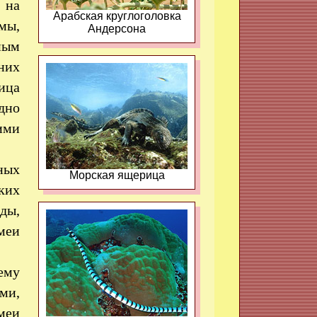
 на
Арабская круглоголовка
мы,
Андерсона
ным
них
ица
дно
ими
ных
Морская ящерица
ких
ды,
меи
ему
ми,
змеи