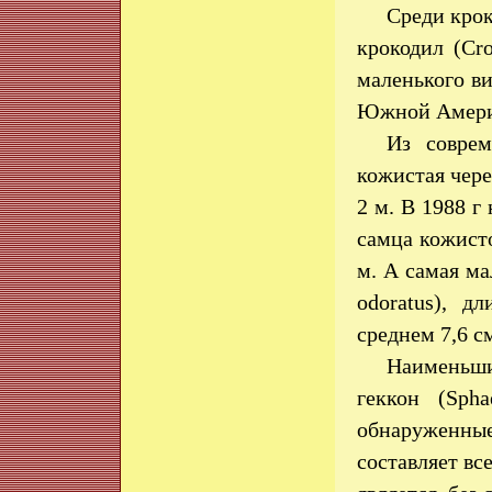
Среди крок
крокодил (Cr
маленького ви
Южной Америки
Из соврем
кожистая чере
2 м. В 1988 г
самца кожисто
м. А самая ма
odoratus), д
среднем 7,6 с
Наименьши
геккон (Sphae
обнаруженные
составляет вс