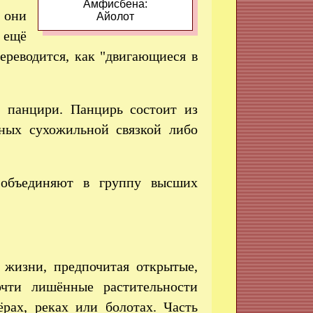
Амфисбена:
 они
Айолот
 ещё
ереводится, как "двигающиеся в
 панцири. Панцирь состоит из
нных сухожильной связкой либо
бъединяют в группу высших
 жизни, предпочитая открытые,
чти лишённые растительности
рах, реках или болотах. Часть