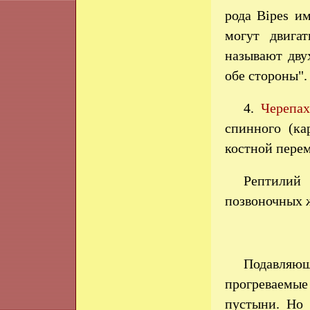
рода Bipes и
могут двига
называют дву
обе стороны".
4.
Черепа
спинного (ка
костной перем
Рептилий
позвоночных 
Подавляющ
прогреваемы
пустыни. Но 