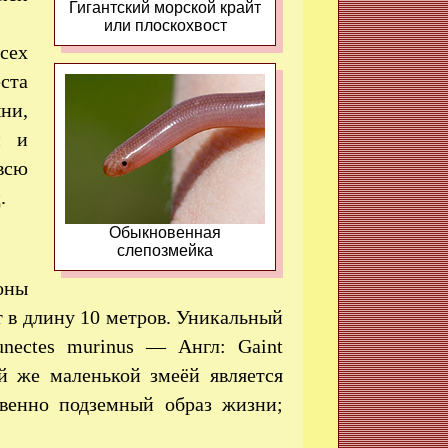
Гигантский морской крайт
или плоскохвост
сех
ста
ни,
й и
всю
.
Обыкновенная
слепозмейка
оны
ют в длину 10 метров. Уникальный
nectes murinus — Англ: Gaint
й же маленькой змеёй является
твенно подземный образ жизни;