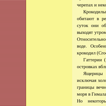
черепах и нек
Крокодилы
обитают в ре
суток они о
выходят утром
Относительно
воде. Особе
крокодил (Cro
Гаттерии 
островках вбл
Ящерицы 
исключая хол
границы вечн
моря в Гимал
Но некотор