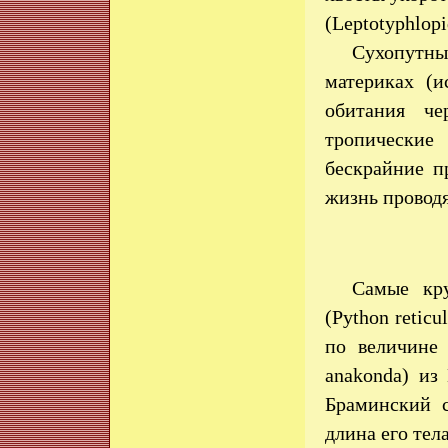
(Leptotyphlopi
Сухопутны
материках (и
обитания че
тропические
бескрайние п
жизнь проводя
Самые кр
(Python retic
по величине 
anakonda) из
Браминский с
длина его тел