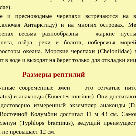
dae).
е и пресноводные черепахи встречаются на в
сключая Антарктиду) и на многих островах. Ме
репах весьма разнообразны — жаркие пусты
 леса, озёра, реки и болота, побережья море
росторы океана. Морские черепахи (Cheloniidae) 
т в воде и выходят на берег только для откладки яиц
Размеры рептилий
упные современные змеи — это сетчатые пит
ulatus) и анаконды (Eunectes murinus). Они достига
достоверно измеренный экземпляр анаконды (Eu
 Восточной Колумбии достигал 11 м 43 см. Само
лепун (Typhlops braminus), ведущий преимущес
а не превышает 12 см.