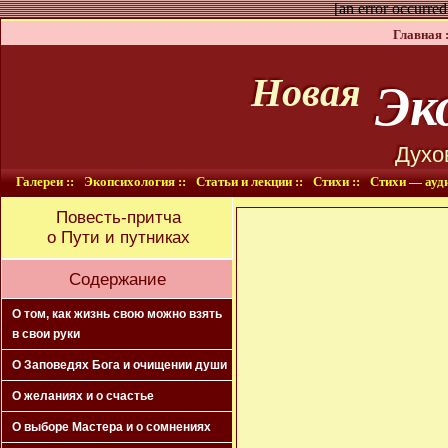
[an error occurred
Главная :
Эко
Новая
Духо
Галереи ::
Экопсихология ::
Статьи и лекции ::
Стихи ::
Стихи — ауди
Повесть-притча
о Пути и путниках
Содержание
О том, как жизнь свою можно взять
в свои руки
О Заповедях Бога и очищении души
О желаниях и о счастье
О выборе Мастера и о сомнениях