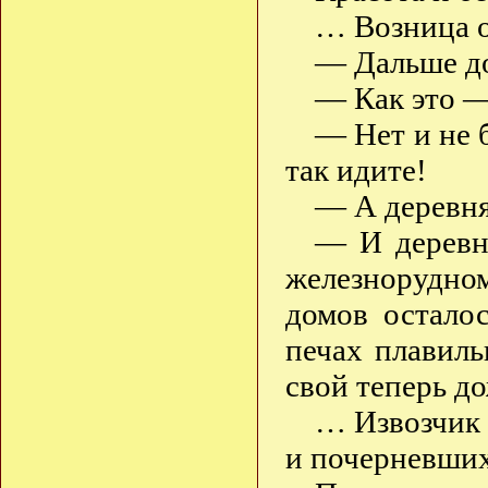
… Возница о
— Дальше до
— Как это —
— Нет и не 
так идите!
— А деревня
— И деревни
железнорудно
домов осталос
печах плавиль
свой теперь д
… Извозчик 
и почерневших