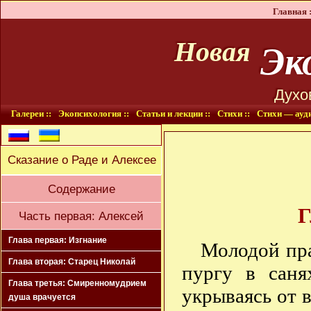
Главная :
Эко
Новая
Духо
Галереи ::
Экопсихология ::
Статьи и лекции ::
Стихи ::
Стихи — ауди
Сказание о Раде и Алексее
Содержание
Г
Часть первая: Алексей
Глава первая: Изгнание
Молодой пра
Глава вторая: Старец Николай
пургу в саня
Глава третья: Смиренномудрием
укрываясь от 
душа врачуется