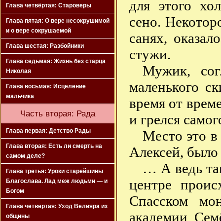
для этого хо
Глава четвёртая: Староверы
сено. Некоторо
Глава пятая: О вере несокрушимой
и о вере сокрушаемой
санях, оказал
Глава шестая: Разбойники
стужи.
Глава седьмая: Жизнь без старца
Мужик, сог
Николая
маленького ск
Глава восьмая: Исцеление
мальчика
время от врем
Часть вторая: Рада
и грелся самог
Глава первая: Детство Рады
Место это в
Глава вторая: Есть ли смерть на
Алексей, было 
самом деле?
… А ведь та
Глава третья: Уроки старейшины
центре проис
Благослава. Лад меж людьми — и
Богом
Спасском мон
Глава четвёртая: Уход Велияра из
академии Сем
общины