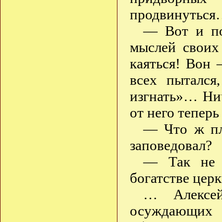
продвинутьс
— Вот и по
мыслей своих
каяться! Вон
всех пытался
изгнать»… Нич
от него тепер
— Что ж пл
заповедовал?
— Так не 
богатстве цер
… Алексей
осуждающих 