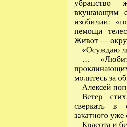
убранство 
вкушающим с
изобилии: «п
немощи телес
Живот — окру
«Осуждаю ли
… «Любите
проклинающих 
молитесь за о
Алексей поп
Ветер стих
сверкать в 
закатного уже 
Красота и б