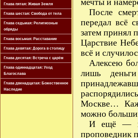
мечты и намер
Глава пятая: Живая Земля
После смер
Глава шестая: Свобода от тела
передал всё 
Глава седьмая: Религиозные
обряды
затем принял п
Глава восьмая: Расставание
Царствие Неб
Глава девятая: Дорога в столицу
всё и случило
Глава десятая: Встреча с царём
Алексею бо
Глава одиннадцатая: Уход
лишь деньг
Благослава
принадлежавши
Глава двенадцатая: Божественное
Наследие
распорядилис
Москве… Каж
можно больший
И ещё — н
проповедник 