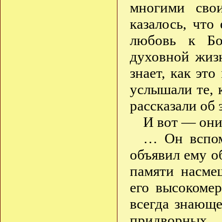
многими сво
казалось, что
любовь к Бо
духовной жизн
знает, как эт
услышали те, 
рассказали об 
И вот — он
… Он вспом
объявил ему о
памяти насме
его высокоме
всегда знающе
придворных