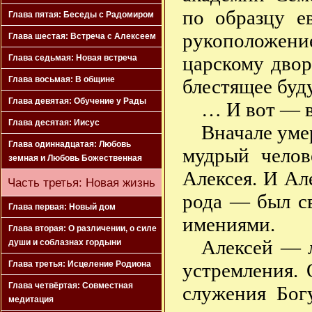
по образцу е
Глава пятая: Беседы с Радомиром
рукоположен
Глава шестая: Встреча с Алексеем
царскому двор
Глава седьмая: Новая встреча
Глава восьмая: В общине
блестящее бу
Глава девятая: Обучение у Рады
… И вот — в
Глава десятая: Иисус
Вначале уме
Глава одиннадцатая: Любовь
мудрый челов
земная и Любовь Божественная
Алексея. И Ал
Часть третья: Новая жизнь
рода — был с
Глава первая: Новый дом
имениями.
Глава вторая: О различении, о силе
Алексей — л
души и соблазнах гордыни
устремления. 
Глава третья: Исцеление Родиона
Глава четвёртая: Совместная
служения Бог
медитация