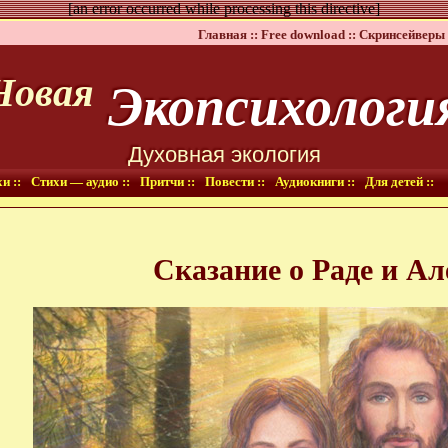
[an error occurred while processing this directive]
Главная ::
Free download ::
Скринсейверы 
Экопсихологи
Новая
Духовная экология
и ::
Стихи — аудио ::
Притчи ::
Повести ::
Аудиокниги ::
Для детей ::
Сказание о Раде и Ал