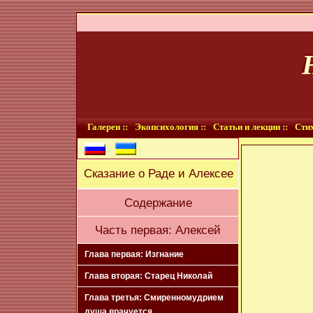
Галереи ::
Экопсихология ::
Статьи и лекции ::
Стих
Сказание о Раде и Алексее
Содержание
Часть первая: Алексей
Глава первая: Изгнание
Глава вторая: Старец Николай
Глава третья: Смиренномудрием
душа врачуется