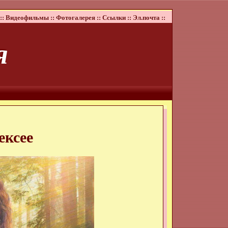
::
Видеофильмы ::
Фотогалерея ::
Ссылки ::
Эл.почта ::
я
ексее