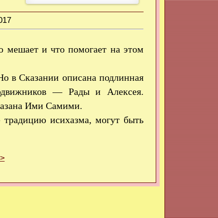
017
о мешает и что помогает на этом
о в Сказании описана подлинная
одвижников — Рады и Алексея.
казана Ими Самими.
 традицию исихазма, могут быть
>>