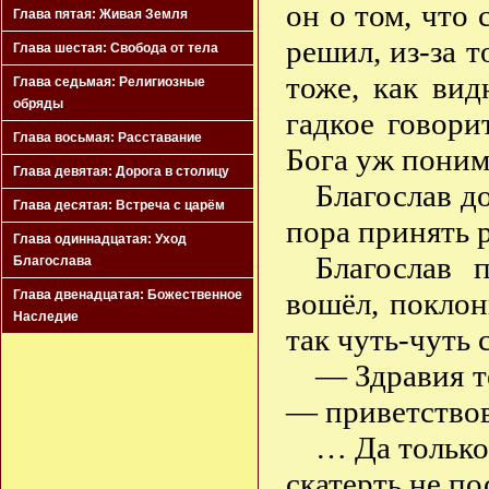
он о том, что 
Глава пятая: Живая Земля
решил, из-за т
Глава шестая: Свобода от тела
тоже, как ви
Глава седьмая: Религиозные
обряды
гадкое говори
Глава восьмая: Расставание
Бога уж поним
Глава девятая: Дорога в столицу
Благослав до
Глава десятая: Встреча с царём
пора принять 
Глава одиннадцатая: Уход
Благослав 
Благослава
вошёл, поклон
Глава двенадцатая: Божественное
Наследие
так чуть-чуть 
— Здравия те
— приветствов
… Да только
скатерть не п