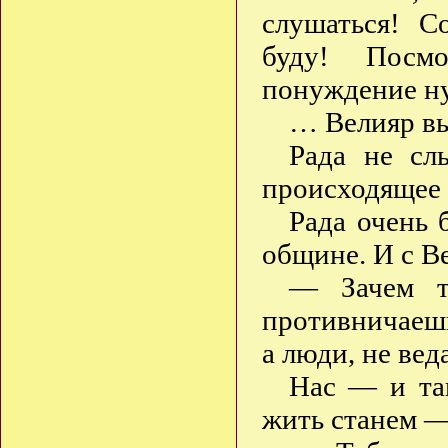
слушаться! С
буду! Посм
понуждение ну
… Велияр вы
Рада не сл
происходящее 
Рада очень 
общине. И с В
— Зачем т
противничаешь
а люди, не ве
Нас — и та
жить станем —