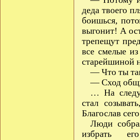
деда твоего пл
боишься, пото
выгонит! А ос
трепещут пре
все смелые из
старейшиной 
— Что ты та
— Сход общи
… На следу
стал созывать
Благослав сего
Люди собра
избрать ег