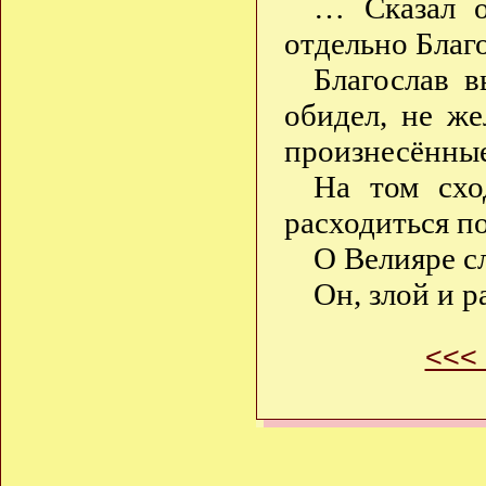
… Сказал о
отдельно Благ
Благослав в
обидел, не же
произнесённые
На том схо
расходиться п
О Велияре с
Он, злой и 
<<<