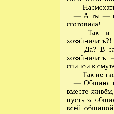
— Насмехать
— А ты — по
сготовила!…
— Так в 
хозяйничать?!
— Да? В са
хозяйничать
спиной к смут
— Так не тв
— Община н
вместе живём,
пусть за общи
всей общиной