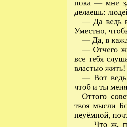
пока — мне зд
делаешь: люде
— Да ведь в
Уместно, чтоб
— Да, в каж
— Отчего же
все тебя слуш
властью жить!
— Вот ведь 
чтоб и ты мен
Оттого сове
твоя мысли Б
неуёмной, поч
— Что ж, п