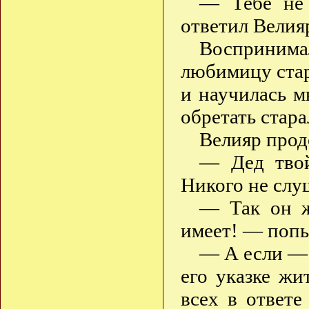
— Тебе не 
ответил Велия
Воспринимал
любимицу стар
и научилась м
обретать стара
Велияр прод
— Дед твой
Никого не слуш
— Так он же
имеет! — попы
— А если — 
его указке жи
всех в ответ