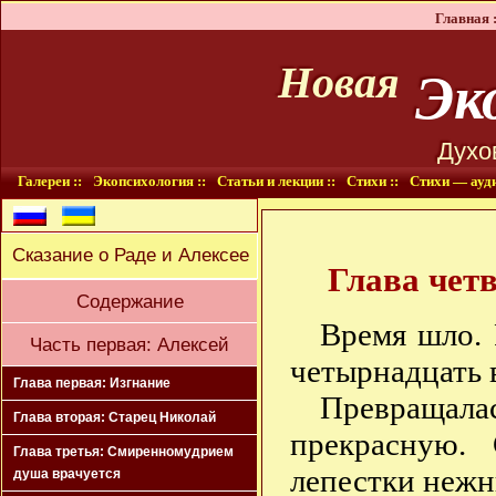
Главная :
Эко
Новая
Духо
Галереи ::
Экопсихология ::
Статьи и лекции ::
Стихи ::
Стихи — ауди
Сказание о Раде и Алексее
Глава чет
Содержание
Время шло. 
Часть первая: Алексей
четырнадцать 
Глава первая: Изгнание
Превращал
Глава вторая: Старец Николай
прекрасную. 
Глава третья: Смиренномудрием
лепестки нежн
душа врачуется