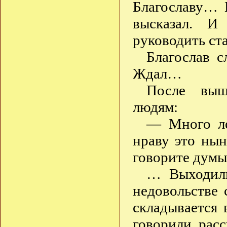
Благославу… 
высказал. И
руководить с
Благослав с
Ждал…
После выш
людям:
— Много ле
нраву это нын
говорите думы
… Выходили
недовольстве 
складывается
говорили, расс