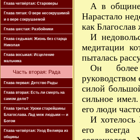
А в общине,
Глава четвёртая: Староверы
Глава пятая: О вере несокрушимой
Нарастало нед
и о вере сокрушаемой
как Благослав 
Глава шестая: Разбойники
И недовольс
Глава седьмая: Жизнь без старца
медитации ко
Николая
пыталась расс
Глава восьмая: Исцеление
мальчика
Он более
Часть вторая: Рада
руководством 
Глава первая: Детство Рады
силой большо
Глава вторая: Есть ли смерть на
сильное имел
самом деле?
его люди част
Глава третья: Уроки старейшины
Благослава. Лад меж людьми — и
И хотелось 
Богом
его всегда 
Глава четвёртая: Уход Велияра из
общины