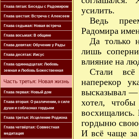
соглашался.
Глава пятая: Беседы с Радомиром
усилить.
Глава шестая: Встреча с Алексеем
Ведь прее
Глава седьмая: Новая встреча
Радомира имен
Глава восьмая: В общине
Да только 
Глава девятая: Обучение у Рады
лишь соперни
Глава десятая: Иисус
влияние на лю
Глава одиннадцатая: Любовь
Стали всё
земная и Любовь Божественная
наперекор ук
Часть третья: Новая жизнь
высказывал — 
Глава первая: Новый дом
хотел, чтобы
Глава вторая: О различении, о силе
души и соблазнах гордыни
восхищались. 
Глава третья: Исцеление Родиона
гордыню свою 
Глава четвёртая: Совместная
И всё чаще за
медитация