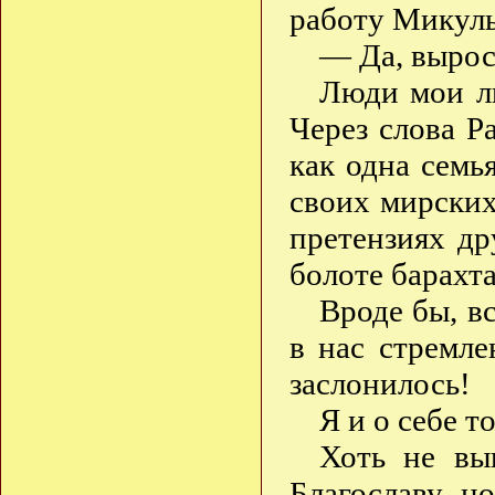
работу Мику
— Да, вырос
Люди мои л
Через слова Р
как одна сем
своих мирских
претензиях д
болоте барах
Вроде бы, в
в нас стремле
заслонилось!
Я и о себе 
Хоть не вы
Благославу, н