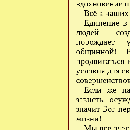
вдохновение п
Всё в наших
Единение в
людей — созд
порождает у
общинной! В
продвигаться
условия для с
совершенствов
Если же на
зависть, осу
значит Бог пе
жизни!
Мы все здес