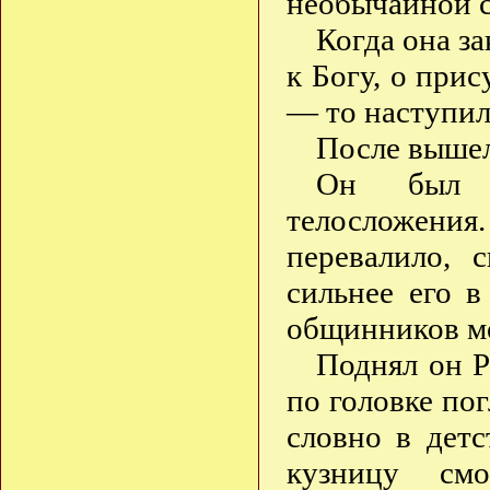
необычайной с
Когда она з
к Богу, о при
— то наступил
После вышел
Он был о
телосложени
перевалило, 
сильнее его 
общинников мо
Поднял он Р
по головке по
словно в детс
кузницу смо