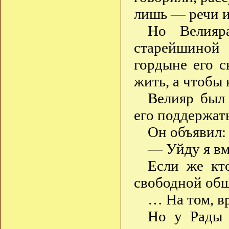
лишь — речи 
Но Велияр
старейшиной
гордыне его с
жить, а чтобы
Велияр был 
его поддержа
Он объявил:
— Уйду я вм
Если же кт
свободной общ
… На том, вр
Но у Рады 