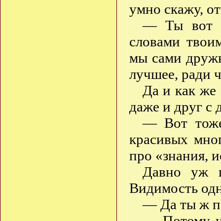
умно скажу, от
— Ты вот р
словами твои
мы сами дружн
лучшее, ради 
Да и как же 
даже и друг с 
— Вот тоже
красивых мно
про «знания, и
Давно уж п
Видимость одн
— Да ты ж п
— Потому и