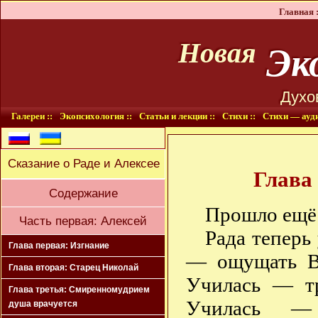
Главная :
Эко
Новая
Духо
Галереи ::
Экопсихология ::
Статьи и лекции ::
Стихи ::
Стихи — ауди
Сказание о Раде и Алексее
Глава 
Содержание
Прошло ещё 
Часть первая: Алексей
Рада теперь
Глава первая: Изгнание
— ощущать В
Глава вторая: Старец Николай
Училась — т
Глава третья: Смиренномудрием
Училась — 
душа врачуется