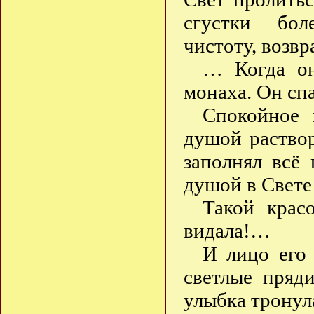
сгустки бол
чистоту, возвр
… Когда он
монаха. Он сп
Спокойное 
душой раство
заполнял всё 
душой в Свете
Такой крас
видала!…
И лицо его
светлые пряд
улыбка трону