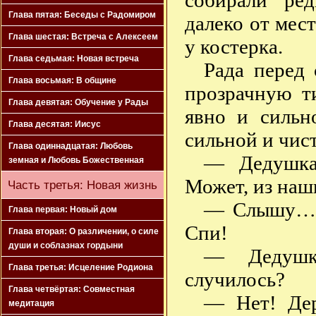
собирали ре
Глава пятая: Беседы с Радомиром
далеко от мест
Глава шестая: Встреча с Алексеем
у костерка.
Глава седьмая: Новая встреча
Рада перед
Глава восьмая: В общине
прозрачную т
Глава девятая: Обучение у Рады
явно и сильн
Глава десятая: Иисус
сильной и чис
Глава одиннадцатая: Любовь
— Дедушка
земная и Любовь Божественная
Может, из наш
Часть третья: Новая жизнь
— Слышу… Д
Глава первая: Новый дом
Спи!
Глава вторая: О различении, о силе
души и соблазнах гордыни
— Дедушка
Глава третья: Исцеление Родиона
случилось?
Глава четвёртая: Совместная
— Нет! Дер
медитация