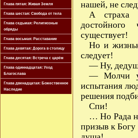
нашей, не след
Глава пятая: Живая Земля
А страха 
Глава шестая: Свобода от тела
достойного 
Глава седьмая: Религиозные
обряды
существует!
Глава восьмая: Расставание
Но и жизнью
Глава девятая: Дорога в столицу
следует!
Глава десятая: Встреча с царём
— Ну, дедуш
Глава одиннадцатая: Уход
— Молчи у
Благослава
испытания люд
Глава двенадцатая: Божественное
Наследие
решения подб
Спи!
… Но Рада не
призыв к Богу 
душа!