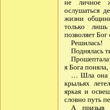
не личное ж
ослушаться д
жизни общин
только лишь
позволяет Бог
Решилась!
Поднялась ти
Прошептала:
я Бога поняла,
… Шла она д
крыльях лете
яркая и осве
словно путь пе
А призыв 