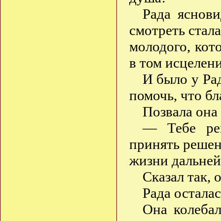
Рада яснов
смотреть стал
молодого, кот
в том исцелен
И было у Ра
помочь, что бл
Позвала она 
— Тебе реш
принять решени
жизни дальнейш
Сказал так, 
Рада остала
Она колеба