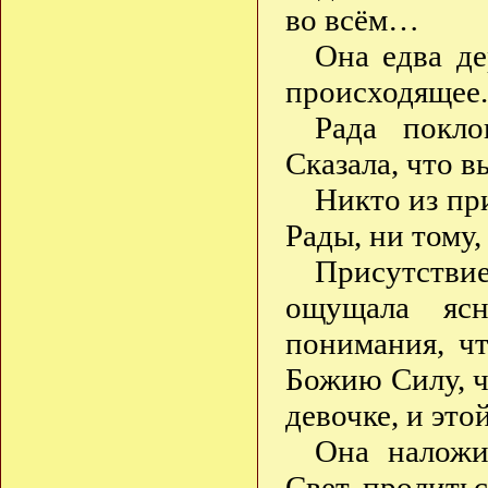
во всём…
Она едва де
происходящее.
Рада покл
Сказала, что в
Никто из пр
Рады, ни тому,
Присутстви
ощущала яс
понимания, чт
Божию Силу, ч
девочке, и эт
Она наложи
Свет пролитьс