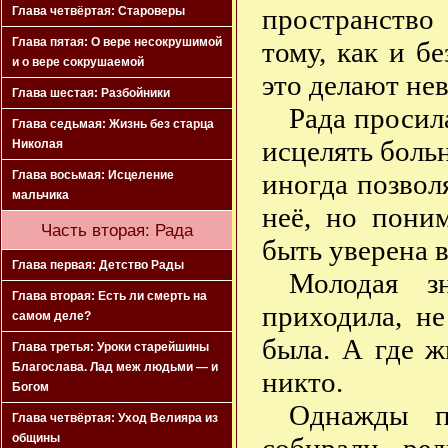
пространство
Глава четвёртая: Староверы
Глава пятая: О вере несокрушимой
тому, как и б
и о вере сокрушаемой
это делают н
Глава шестая: Разбойники
Рада просил
Глава седьмая: Жизнь без старца
исцелять больн
Николая
иногда позволя
Глава восьмая: Исцеление
мальчика
неё, но пони
Часть вторая: Рада
быть уверена 
Глава первая: Детство Рады
Молодая з
Глава вторая: Есть ли смерть на
приходила, не
самом деле?
была. А где ж
Глава третья: Уроки старейшины
Благослава. Лад меж людьми — и
никто.
Богом
Однажды п
Глава четвёртая: Уход Велияра из
общины