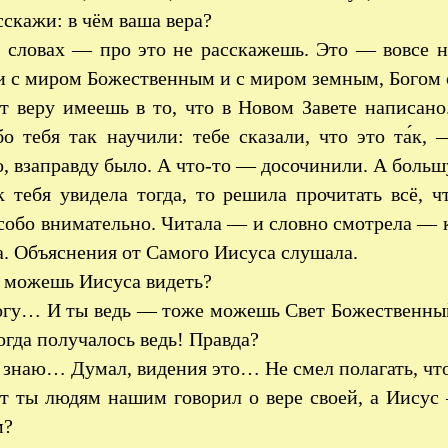
скажи: в чём ваша вера?
словах — про это не расскажешь. Это — вовсе н
и с миром Божественным и с миром земным, Богом
т веру имеешь в то, что в Новом Завете написано
о тебя так научили: тебе сказали, что это та́к,
, взаправду было. А что-то — досочинили. А боль
к тебя увидела тогда, то решила прочитать всё, 
собо внимательно. Читала — и словно смотрела — 
а. Объяснения от Самого Иисуса слушала.
 можешь Иисуса видеть?
у… И ты ведь — тоже можешь Свет Божественный 
огда получалось ведь! Правда?
знаю… Думал, видения это… Не смел полагать, чт
 ты людям нашим говорил о вере своей, а Иисус
м?