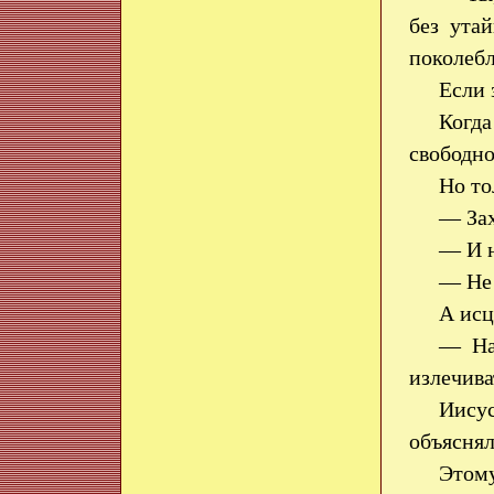
без ута
поколе
Если 
Когда
свободно
Но то
— Зах
— И н
— Не 
А исц
— На
излечива
Иисус
объяснял
Этому