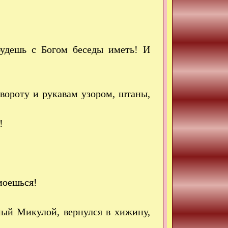
будешь с Богом беседы иметь! И
вороту и рукавам узором, штаны,
!
моешься!
мый Микулой, вернулся в хижину,