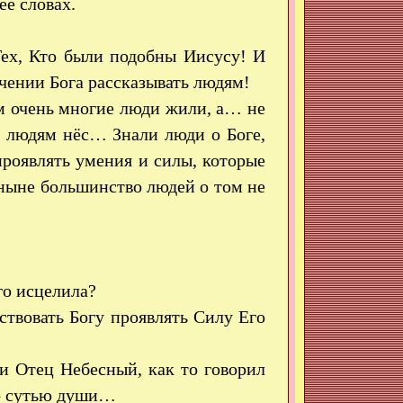
её словах.
Тех, Кто были подобны Иисусу! И
чении Бога рассказывать людям!
м очень многие люди жили, а… не
а людям нёс… Знали люди о Боге,
проявлять умения и силы, которые
ныне большинство людей о том не
го исцелила?
твовать Богу проявлять Силу Его
 и Отец Небесный, как то говорил
ло сутью души…