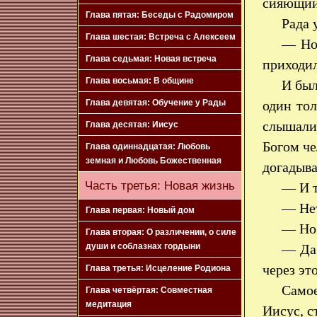
сияющий 
Глава пятая: Беседы с Радомиром
Рада 
Глава шестая: Встреча с Алексеем
— Но 
Глава седьмая: Новая встреча
приходил
Глава восьмая: В общине
И был
один то
Глава девятая: Обучение у Рады
слышали 
Глава десятая: Иисус
Богом ч
Глава одиннадцатая: Любовь
земная и Любовь Божественная
догадыв
Часть третья: Новая жизнь
— И т
— Нет
Глава первая: Новый дом
— Но 
Глава вторая: О различении, о силе
— Да,
души и соблазнах гордыни
через это
Глава третья: Исцеление Родиона
Самое
Глава четвёртая: Совместная
медитация
Иисус, 