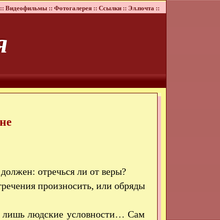
::
Видеофильмы ::
Фотогалерея ::
Ссылки ::
Эл.почта ::
я
не
 должен: отречься ли от веры?
тречения произносить, или обряды
— лишь людские условности… Сам