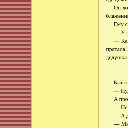
Он хо
блаженн
Ему с
… Утр
— Как
прятала!
дедушка 
Благо
— Ну,
А про
— Не 
— А д
— Мно