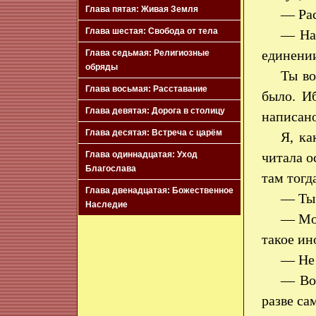
Глава пятая: Живая Земля
— Рас
Глава шестая: Свобода от тела
— На 
единени
Глава седьмая: Религиозные
обряды
Ты во
Глава восьмая: Расставание
было. Иб
Глава девятая: Дорога в столицу
написано
Глава десятая: Встреча с царём
Я, ка
читала о
Глава одиннадцатая: Уход
Благослава
там тогд
Глава двенадцатая: Божественное
— Ты
Наследие
— Мог
такое ин
— Не 
— Вот
разве са