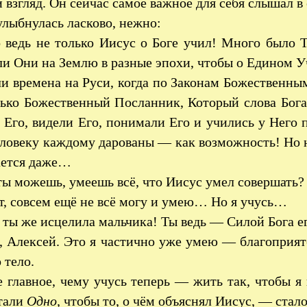
взгляд. Он сейчас самое важное для себя слышал в 
улыбнулась ласково, нежно:
ведь не только Иисус о Боге учил! Много было 
и Они на Землю в разные эпохи, чтобы о Едином У
и времена на Руси, когда по Законам Божественны
лько Божественный Посланник, Который слова Бог
Его, видели Его, понимали Его и учились у Него 
еловеку каждому дарованы — как возможность! Но 
ается даже…
ы можешь, умеешь всё, что Иисус умел совершать?
, совсем ещё не всё могу и умею… Но я учусь…
ты же исцелила мальчика! Ты ведь — Силой Бога е
 Алексей. Это я частично уже умею — благоприятс
 тело.
 главное, чему учусь теперь — жить так, чтобы я
стали
Одно,
чтобы то, о чём объяснял Иисус, — ста