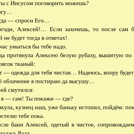
ы с Иисусом поговорить можешь?
огу…
гда — спроси Его…
годи, Алексей!… Если захочешь, то после сам 
 не будет тогда в ответах!
час умыться бы тебе надо.
а протянула Алексею белую рубаху, вышитую по 
оясок тканый:
 — одежда для тебя чистая… Надеюсь, впору будет
ё облачение я постираю да высушу…
ей смутился:
я — сам! Ты покажи — где?
ула, кузнец наш, уже баньку истопил, пойдём: по
остелю тебе пока.
ле бани Алексей, одетый в чистое, сопровождае
далась Рада.