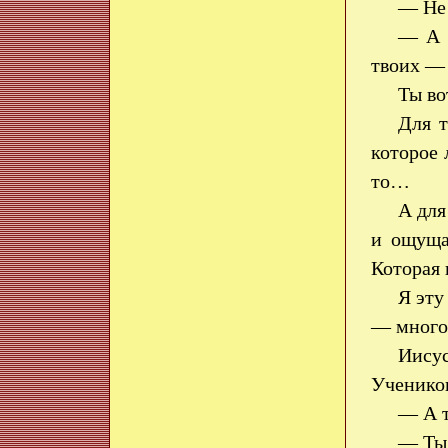
— Не 
— А д
твоих — 
Ты во
Для т
которое 
то…
А для
и ощущаю
Которая 
Я эту
— много 
Иису
Учеников
— А 
— Ты,