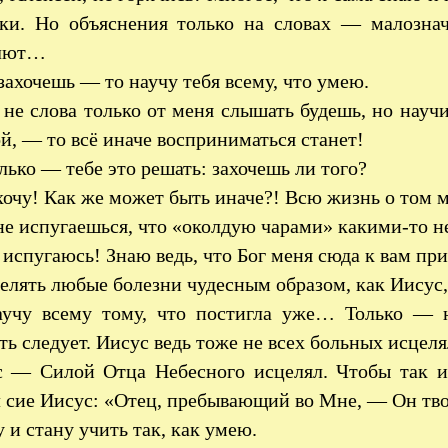
йки. Но объяснения только на словах — малозн
блют…
захочешь — то научу тебя всему, что умею.
 не слова только от меня слышать будешь, но науч
й, — то всё иначе восприниматься станет!
лько — тебе это решать: захочешь ли того?
очу! Как же может быть иначе?! Всю жизнь о том м
е испугаешься, что «околдую чарами» какими-то 
испугаюсь! Знаю ведь, что Бог меня сюда к вам при
елять любые болезни чудесным образом, как Иисус
учу всему тому, что постигла уже… Только — н
ть следует. Иисус ведь тоже не всех больных исцеля
 — Силой Отца Небесного исцелял. Чтобы так ис
 сие Иисус: «Отец, пребывающий во Мне, — Он тв
 и стану учить так, как умею.