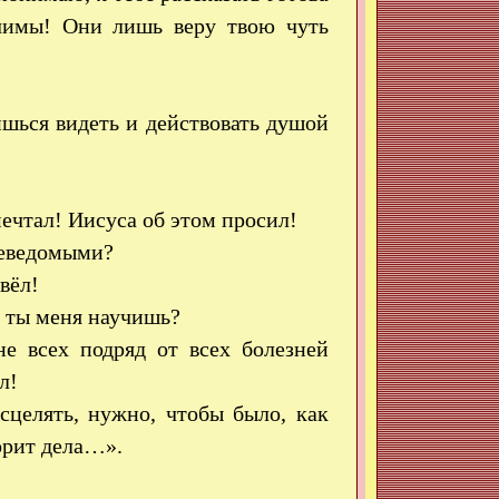
ачимы! Они лишь веру твою чуть
ишься видеть и действовать душой
ечтал! Иисуса об этом просил!
неведомыми?
вёл!
, ты меня научишь?
е всех подряд от всех болезней
л!
целять, нужно, чтобы было, как
орит дела…».