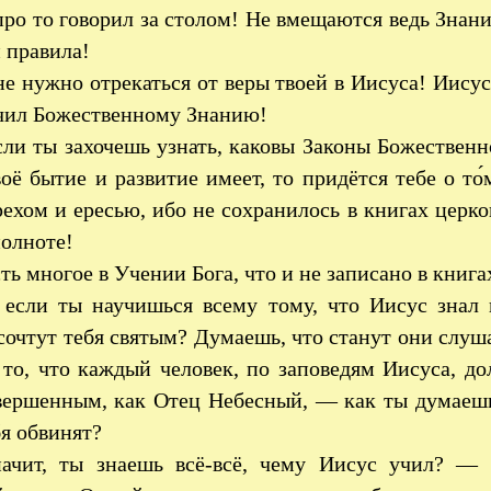
про то говорил за столом! Не вмещаются ведь Зна
 правила!
не нужно отрекаться от веры твоей в Иисуса! Иису
учил Божественному Знанию!
сли ты захочешь узнать, каковы Законы Божественн
оё бытие и развитие имеет, то придётся тебе о то
рехом и ересью, ибо не сохранилось в книгах цер
полноте!
сть многое в Учении Бога, что и не записано в книга
если ты научишься всему тому, что Иисус знал 
сочтут тебя святым? Думаешь, что станут они слуша
то, что каждый человек, по заповедям Иисуса, до
вершенным, как Отец Небесный, — как ты думаешь:
бя обвинят?
ачит, ты знаешь всё-всё, чему Иисус учил? — 