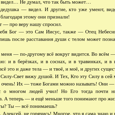
видел… Не думал, что так быть может…
едушка — видел. И другие, кто уже умеют, виде
благодаря этому они признали!
т — про веру нашу спросил.
ебя Бог — это Сам Иисус, также — Отец Небесн
лишь после расставания души с телом может позна
 меня — по-другому всё вокруг видится. Во всём 
: и в берёзках, и в соснах, и в травинках, и в 
всё это и даже тела — и твоё, и моё, и других суще
 Силу-Свет вижу душой. И Тех, Кто эту Силу в сей
очень! Их — тоже Богами можно называть! Они — 
с о многом людей учил! Но Его тогда почти н
. А теперь — и ещё меньше того понимают про жиз
ты? Ты — всё понимаешь?
 Алексей, не горячись! Многое, что я сама знаю и 