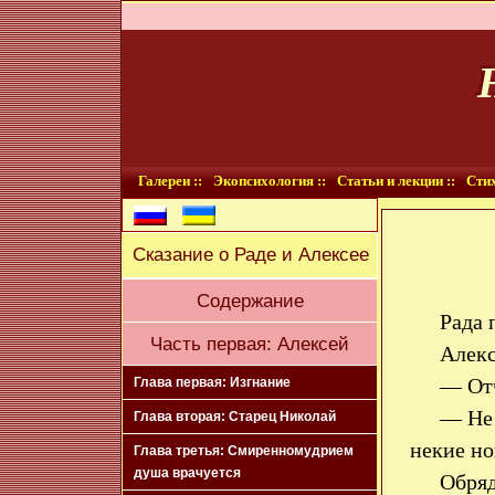
Галереи ::
Экопсихология ::
Статьи и лекции ::
Стих
Сказание о Раде и Алексее
Содержание
Рада 
Часть первая: Алексей
Алекс
— Отч
Глава первая: Изгнание
— Не 
Глава вторая: Старец Николай
некие но
Глава третья: Смиренномудрием
душа врачуется
Обряд