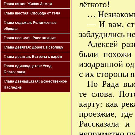
лёгкого!
Глава пятая: Живая Земля
… Незнакомц
Глава шестая: Свобода от тела
— И вам, ст
Глава седьмая: Религиозные
обряды
заблудились не
Глава восьмая: Расставание
Алексей раз
Глава девятая: Дорога в столицу
были похожи 
Глава десятая: Встреча с царём
изодранной од
Глава одиннадцатая: Уход
с их стороны 
Благослава
Но Рада вы
Глава двенадцатая: Божественное
Наследие
те слова. По
карту: как рек
проезжие, где
Рассказала и
неприметно пу