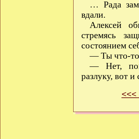
… Рада замо
вдали.
Алексей об
стремясь за
состоянием се
— Ты что-то
— Нет, пок
разлуку, вот и
<<<