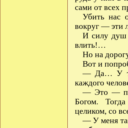
сами от всех 
Убить нас о
вокруг — эти 
И силу душ
влить!…
Но на дорогу
Вот и попро
— Да… У те
каждого челов
— Это — по
Богом. Тогд
целиком, со вс
— У меня так