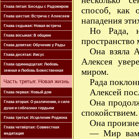
несколько с
Глава пятая: Беседы с Радомиром
способ, как 
Глава шестая: Встреча с Алексеем
нападения эти
Глава седьмая: Новая встреча
Но Рада, н
Глава восьмая: В общине
пространство 
Глава девятая: Обучение у Рады
Она взяла А
Глава десятая: Иисус
Алексея увер
Глава одиннадцатая: Любовь
миром.
земная и Любовь Божественная
Рада поклон
Часть третья: Новая жизнь
Алексей пос
Глава первая: Новый дом
Она продолж
Глава вторая: О различении, о силе
души и соблазнах гордыни
спокойствием.
Глава третья: Исцеление Родиона
Она произне
Глава четвёртая: Совместная
— Мир вам,
медитация