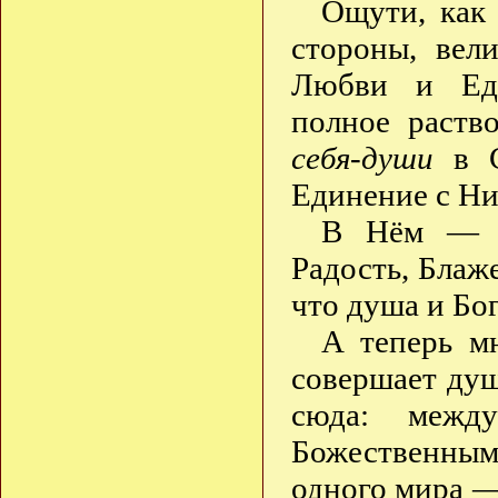
Ощути, как 
стороны, вел
Любви и Еди
полное раств
себя-души
в С
Единение с Ни
В Нём — ж
Радость, Блаж
что душа и Бо
А теперь м
совершает душ
сюда: меж
Божественным.
одного мира — 