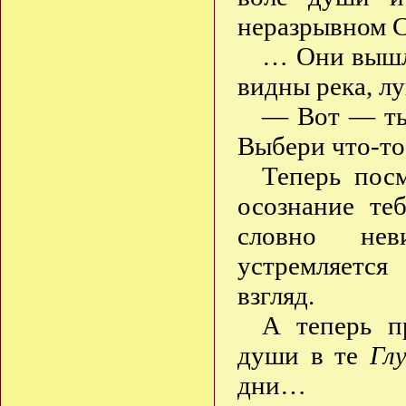
неразрывном 
… Они вышли
видны река, л
— Вот — ты 
Выбери что-то
Теперь посм
осознание те
словно нев
устремляется
взгляд.
А теперь п
души в те
Гл
дни…