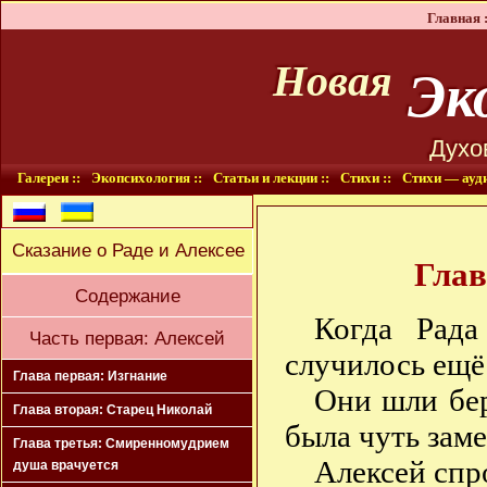
Главная :
Эко
Новая
Духо
Галереи ::
Экопсихология ::
Статьи и лекции ::
Стихи ::
Стихи — ауди
Сказание о Раде и Алексее
Глав
Содержание
Когда Рада
Часть первая: Алексей
случилось ещё
Глава первая: Изгнание
Они шли бер
Глава вторая: Старец Николай
была чуть зам
Глава третья: Смиренномудрием
Алексей спр
душа врачуется