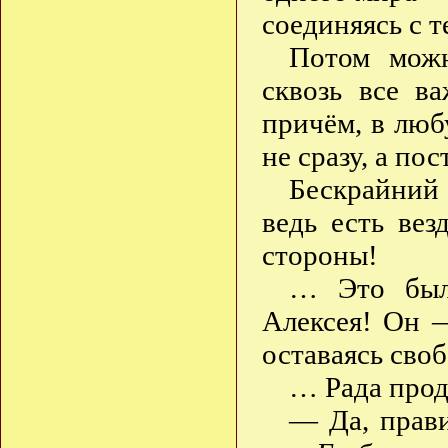
соединяясь с т
Потом можн
сквозь все в
причём, в люб
не сразу, а пос
Бескрайний
ведь есть вез
стороны!
… Это было
Алексея! Он 
оставаясь сво
… Рада прод
— Да, прави