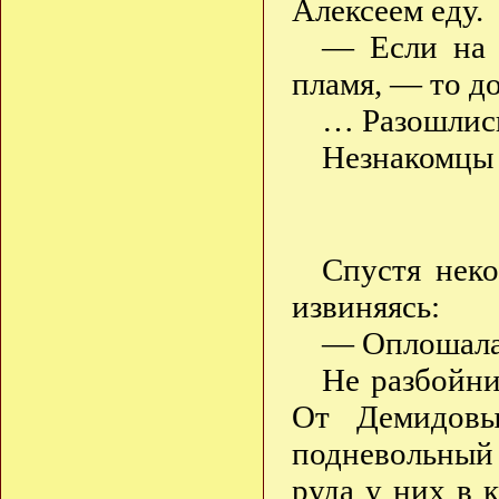
Алексеем еду.
— Если на у
пламя, — то д
… Разошли
Незнакомцы
Спустя неко
извиняясь:
— Оплошала 
Не разбойни
От Демидовы
подневольный т
руда у них в 