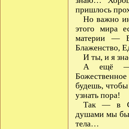
знаю… Хорош
пришлось прох
Но важно ин
этого мира 
материи — В
Блаженство, Е
И ты, и я зн
А ещё — 
Божественное
будешь, чтобы 
узнать пора!
Так — в С
душами мы быт
тела…