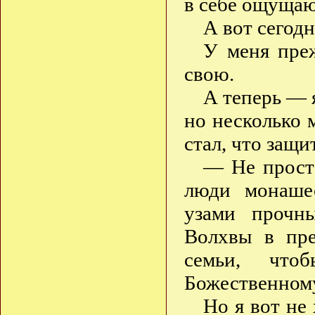
в себе ощущаю
А вот сегод
У меня преж
свою.
А теперь — я
но несколько 
стал, что защи
— Не просто
люди монашес
узами прочн
Волхвы в пре
семьи, что
Божественному
Но я вот не 