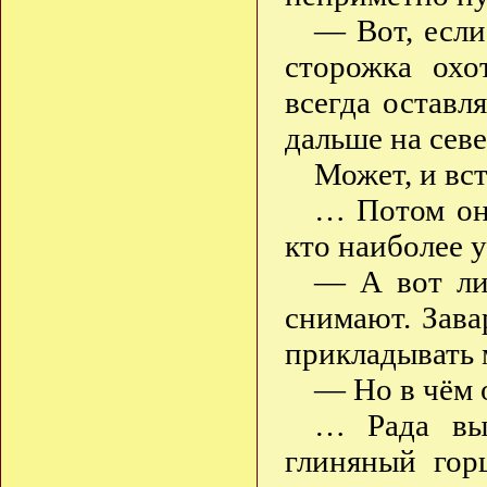
— Вот, если
сторожка охо
всегда оставл
дальше на сев
Может, и вс
… Потом она
кто наиболее у
— А вот лис
снимают. Зава
прикладывать 
— Но в чём 
… Рада вы
глиняный гор