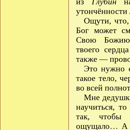
из
Глубин
на
утончённости
Ощути, что,
Бог может см
Свою Божию 
твоего сердц
также — прово
Это нужно 
такое тело, ч
во всей полнот
Мне дедушка
научиться, т
так, чтобы 
ощущало… А е