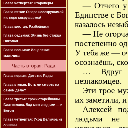
— Отчего у 
Глава четвёртая: Староверы
Глава пятая: О вере несокрушимой
Единстве с Бог
и о вере сокрушаемой
казалось незы
Глава шестая: Разбойники
— Не огорча
Глава седьмая: Жизнь без старца
постепенно од
Николая
У тебя же — оч
Глава восьмая: Исцеление
мальчика
осознаёшь, ск
Часть вторая: Рада
… Вдруг и
Глава первая: Детство Рады
незнакомцев.
Глава вторая: Есть ли смерть на
Эти трое му
самом деле?
их заметили, и
Глава третья: Уроки старейшины
Благослава. Лад меж людьми — и
Алексей по
Богом
людьми не п
Глава четвёртая: Уход Велияра из
общины