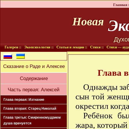
Главная :
Эко
Новая
Духо
Галереи ::
Экопсихология ::
Статьи и лекции ::
Стихи ::
Стихи — ауди
Сказание о Раде и Алексее
Глава 
Содержание
Однажды заб
Часть первая: Алексей
сын той женщ
Глава первая: Изгнание
окрестил когда
Глава вторая: Старец Николай
Ребёнок бы
Глава третья: Смиренномудрием
жара, который 
душа врачуется