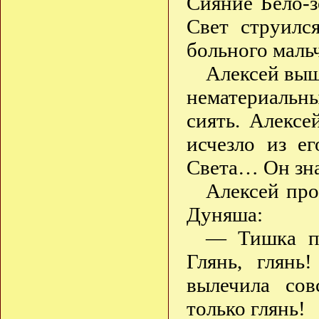
Сияние Бело-з
Свет струилс
больного маль
Алексей выш
нематериальн
сиять. Алексе
исчезло из е
Света… Он зна
Алексей прос
Дуняша:
— Тишка по
Глянь, глянь
вылечила со
только глянь!