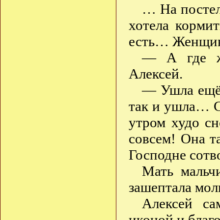
… На посте
хотела кормит
есть… Женщина
— А где ж
Алексей.
— Ушла ещё 
так и ушла… С
утром худо сн
совсем! Она та
Господне сотв
Мать мальч
зашептала мол
Алексей са
иконой и благо