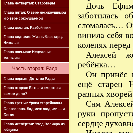
Дочь Ефим
Глава четвёртая: Староверы
Глава пятая: О вере несокрушимой
заботилась 
и о вере сокрушаемой
сломалась… О
Глава шестая: Разбойники
винила себя во
Глава седьмая: Жизнь без старца
коленях перед
Николая
Алексей ж
Глава восьмая: Исцеление
мальчика
ребёнка…
Часть вторая: Рада
Он принёс м
Глава первая: Детство Рады
ещё старец 
Глава вторая: Есть ли смерть на
разных хворей
самом деле?
Сам Алексей
Глава третья: Уроки старейшины
Благослава. Лад меж людьми — и
руки пропуст
Богом
сердце духов
Глава четвёртая: Уход Велияра из
общины