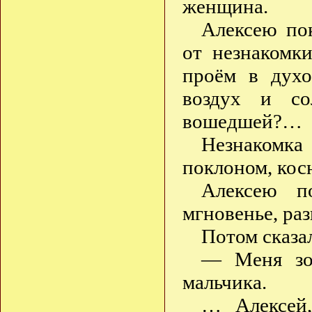
женщина.
Алексею по
от незнакомк
проём в духо
воздух и со
вошедшей?…
Незнакомк
поклоном, кос
Алексею по
мгновенье, ра
Потом сказа
— Меня зов
мальчика.
… Алексей,