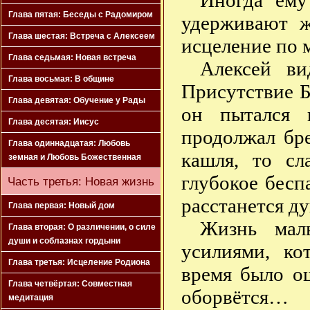
Иногда ему
Глава пятая: Беседы с Радомиром
удерживают ж
Глава шестая: Встреча с Алексеем
исцеление по 
Глава седьмая: Новая встреча
Алексей в
Глава восьмая: В общине
Присутствие Б
Глава девятая: Обучение у Рады
он пытался 
Глава десятая: Иисус
продолжал бр
Глава одиннадцатая: Любовь
кашля, то сл
земная и Любовь Божественная
глубокое беспа
Часть третья: Новая жизнь
расстанется д
Глава первая: Новый дом
Жизнь мал
Глава вторая: О различении, о силе
души и соблазнах гордыни
усилиями, ко
Глава третья: Исцеление Родиона
время было о
Глава четвёртая: Совместная
оборвётся…
медитация