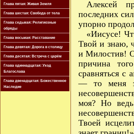
Алексей п
Глава пятая: Живая Земля
последних сил.
Глава шестая: Свобода от тела
упорно продол
Глава седьмая: Религиозные
обряды
«Иисусе! Чт
Глава восьмая: Расставание
Твой и знаю, 
Глава девятая: Дорога в столицу
и Милостив! О
Глава десятая: Встреча с царём
причина тог
Глава одиннадцатая: Уход
сравняться с 
Благослава
— то меня з
Глава двенадцатая: Божественное
Наследие
несовершенств
моя? Но вед
несовершенст
Твоей исцели
знает границ!»