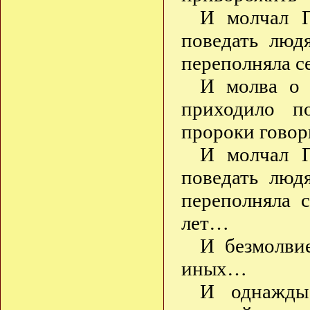
И молчал П
поведать люд
переполняла с
И молва о 
приходило п
пророки говор
И молчал П
поведать люд
переполняла 
лет…
И безмолвие
иных…
И однажды