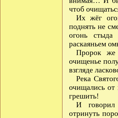
внимая… И бы
чтоб очищатьс
Их жёг ого
поднять не см
огонь стыда
раскаяньем ом
Пророк же
очищенье полу
взгляде ласков
Река Святог
очищались от
грешить!
И говорил
отринуть поро