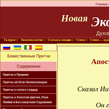
Главная :
Эко
Новая
Духо
Галереи ::
Экопсихология ::
Статьи и лекции ::
Стихи ::
Стихи — ауди
Божественные Притчи
Апос
Содержание
Притча о Пророке
Притча об Огне Неопаляющем
Сказал Ии
Притча о голосе сердца
Притча о Золотом Цветке, Реке
Любви и Бессмертном Садовнике
Он 