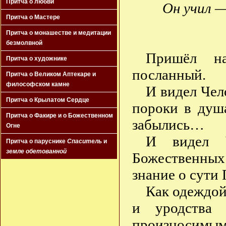
Притча о любви
Он учил —
Притча о Мастере
Притча о монашестве и медитации
безмолвной
Пришёл на
Притча о художнике
посланный.
Притча о Великом Аптекаре и
философском камне
И видел Чело
Притча о Крылатом Сердце
пороки в душ
Притча о Факире и о Божественном
забылись…
Огне
И видел Ч
Притча о паруснике
Спаситель
и
земле обетованной
Божественных
знание о сути
Как одеждой
и уродства
произносимы