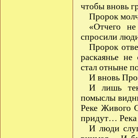
чтобы вновь 
Пророк мол
«Отчего не
спросили люди
Пророк отве
раскаянье не
стал отныне п
И вновь Про
И лишь тек
помыслы видны
Реке Живого С
придут… Река 
И люди слу