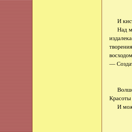
И кис
Над м
издалек
творения
восходо
— Созда
Волш
Красоты 
И мож