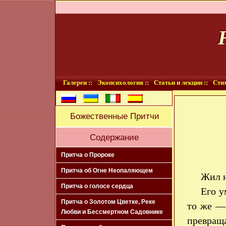
Галереи ::
Экопсихология ::
Статьи и лекции ::
Стих
Божественные Притчи
Содержание
Притча о Пророке
Притча об Огне Неопаляющем
Жил н
Притча о голосе сердца
Его у
Притча о Золотом Цветке, Реке
то же — 
Любви и Бессмертном Садовнике
превраща