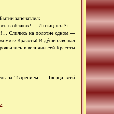
Бытии запечатлел:
ось в облаках!… И птиц полёт —
ом!… Слились на полотне одном —
ом миге Красоты! И дýши освещал
роявились в величии сей Красоты
едь за Творением — Творца всей
>>