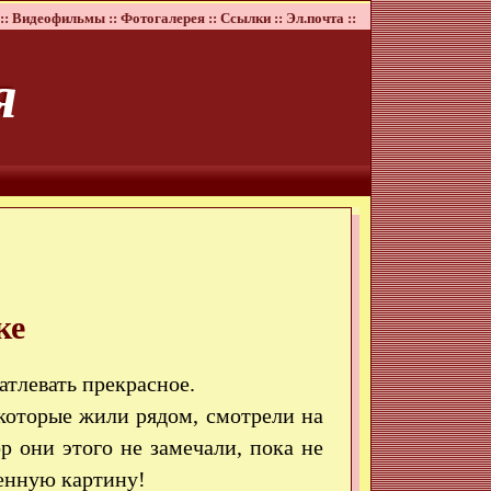
::
Видеофильмы ::
Фотогалерея ::
Ссылки ::
Эл.почта ::
я
ке
атлевать прекрасное.
которые жили рядом, смотрели на
 они этого не замечали, пока не
шенную картину!