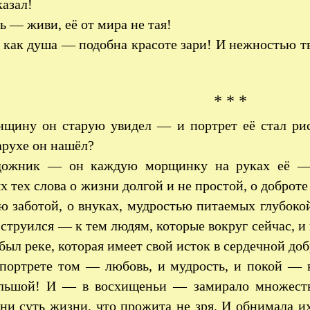
азал!
ь — живи, её от мира не тая!
как душа — подобна красоте зари! И нежностью тв
* * *
щину он старую увидел — и портрет её стал рис
арухе он нашёл?
дожник — он каждую морщинку на руках её — 
х тех слова о жизни долгой и не простой, о доброте
ю заботой, о внуках, мудростью питаемых глубоко
 струился — к тем людям, которые вокруг сейчас, и
был реке, которая имеет свой исток в сердечной доб
портрете том — любовь, и мудрость, и покой — 
льшой! И — в восхищеньи — замирало множеств
они суть жизни, что прожита не зря. И обнимала 