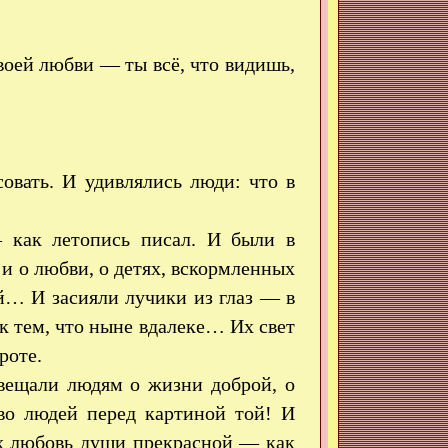
оей любви — ты всё, что видишь,
овать. И удивлялись люди: что в
как летопись писал. И были в
 и о любви, о детях, вскормленных
й… И засияли лучики из глаз — в
 к тем, что ныне вдалеке… Их свет
роте.
вещали людям о жизни доброй, о
о людей перед картиной той! И
их любовь души прекрасной — как