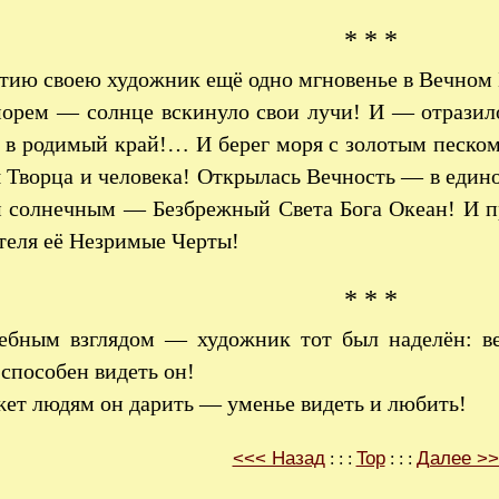
* * *
тию своею художник ещё одно мгновенье в Вечном 
орем — солнце вскинуло свои лучи! И — отразил
а в родимый край!… И берег моря с золотым песк
 Творца и человека! Открылась Вечность — в един
м солнечным — Безбрежный Света Бога Океан! И п
теля её Незримые Черты!
* * *
ебным взглядом — художник тот был наделён: в
способен видеть он!
ет людям он дарить — уменье видеть и любить!
<<< Назад
Top
Далее >
: : :
: : :