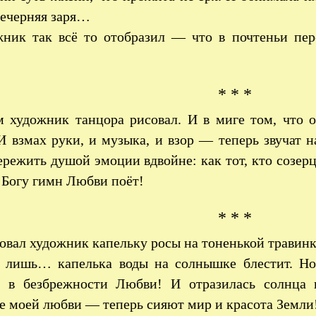
вечерняя заря…
ник так всё то отобразил — что в почтеньи пе
* * *
 художник танцора рисовал. И в миге том, что о
И взмах руки, и музыка, и взор — теперь звучат н
режить душой эмоции вдвойне: как тот, кто созерц
 Богу гимн Любви поёт!
* * *
овал художник капельку росы на тоненькой травинк
 лишь… капелька воды на солнышке блестит. Но
а в безбрежности Любви! И отразилась солнца
е моей любви — теперь сияют мир и красота Земли