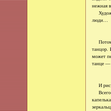
нежная 
Худож
люди…
Потом
танцор. 
может пе
танце —
И рис
Всего
капельк
зеркальц