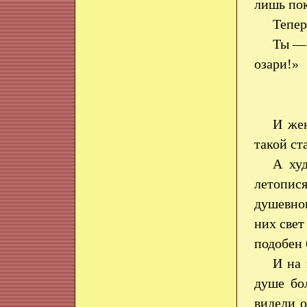
лишь пок
Тепер
Ты — 
озари!»
И жен
такой ст
А ху
летопися
душевно
них свет
подобен 
И на 
душе бо
видели 