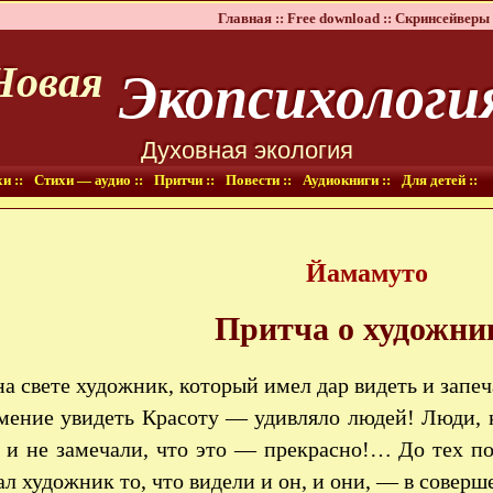
Главная ::
Free download ::
Скринсейверы 
Экопсихологи
Новая
Духовная экология
и ::
Стихи — аудио ::
Притчи ::
Повести ::
Аудиокниги ::
Для детей ::
Йамамуто
Притча о художни
а свете художник, который имел дар видеть и запеч
мение увидеть Красоту — удивляло людей! Люди, 
и не замечали, что это — прекрасно!… До тех пор
л художник то, что видели и он, и они, — в совер