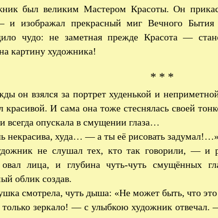
жник был великим Мастером Красоты. Он прикас
— и изображал прекрасный миг Вечного Бытия
дило чудо: не заметная прежде Красота — стан
на картину художника!
* * *
ды он взялся за портрет худенькой и неприметно
л красивой. И сама она тоже стеснялась своей тон
и всегда опускала в смущении глаза…
ь некрасива, худа… — а ты её рисовать задумал!…
дожник не слушал тех, кто так говорили, — и р
овал лица, и глубина чуть-чуть смущённых г
ый облик создав.
ушка смотрела, чуть дыша: «Не может быть, что э
только зеркало! — с улыбкою художник отвечал. —