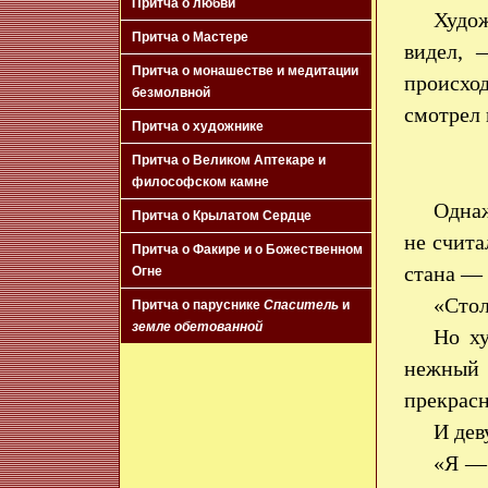
Притча о любви
Худо
Притча о Мастере
видел, 
Притча о монашестве и медитации
происхо
безмолвной
смотрел 
Притча о художнике
Притча о Великом Аптекаре и
философском камне
Однаж
Притча о Крылатом Сердце
не счита
Притча о Факире и о Божественном
стана — 
Огне
«Стол
Притча о паруснике
Спаситель
и
земле обетованной
Но ху
нежный 
прекрасн
И дев
«Я — 