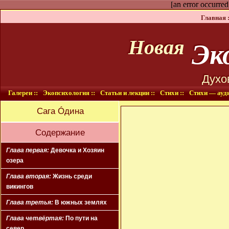
[an error occurred
Главная :
Эко
Новая
Духо
Галереи ::
Экопсихология ::
Статьи и лекции ::
Стихи ::
Стихи — ауди
Сага Óдина
Содержание
Глава первая:
Девочка и Хозяин
озера
Глава вторая:
Жизнь среди
викингов
Глава третья:
В южных землях
Глава четвёртая:
По пути на
север