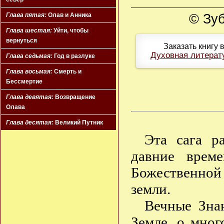
© Зуб
Глава пятая:
Олав и Анника
Глава шестая:
Уйти, чтобы
вернуться
Заказать книгу 
Духовная литерат
Глава седьмая:
Год в разлуке
Глава восьмая:
Смерть и
Бессмертие
Глава девятая:
Возвращение
Олава
Глава десятая:
Великий Путник
Эта сага р
давние врем
Божественной 
земли.
Вечные Зна
Земле, о мног