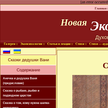
[an error occurred
Главная :
Эко
Новая
Духо
Галереи ::
Экопсихология ::
Статьи и лекции ::
Стихи ::
Стихи — ауди
Сказки дедушки Вани
С
Содержание
Анечка и дедушка Ваня
(предисловие)
Сказка о рыбаке, рыбке и
подводном царстве
Сказка о том, кому нужна шапка-
невидимка