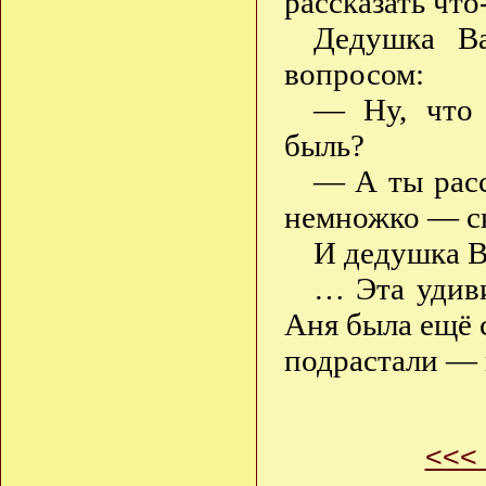
рассказать что
Дедушка В
вопросом:
— Ну, что т
быль?
— А ты расс
немножко — ск
И дедушка В
… Эта удиви
Аня была ещё 
подрастали — и
<<<