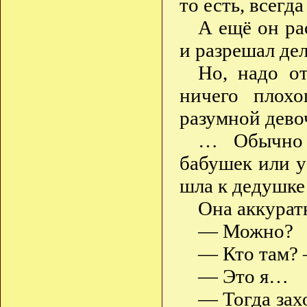
то есть, всегд
А ещё он ра
и разрешал дел
Но, надо от
ничего плох
разумной дево
… Обычно 
бабушек или у
шла к дедушке 
Она аккуратн
— Можно?
— Кто там? 
— Это я…
— Тогда зах