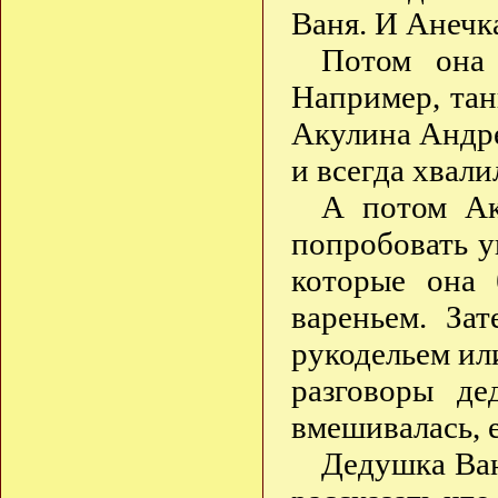
Ваня. И Анечк
Потом она 
Например, тан
Акулина Андре
и всегда хвали
А потом Ак
попробовать у
которые она 
вареньем. За
рукодельем ил
разговоры д
вмешивалась, е
Дедушка Ван