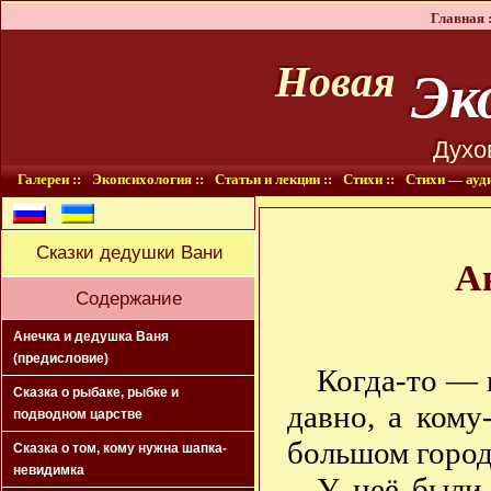
Главная :
Эко
Новая
Духо
Галереи ::
Экопсихология ::
Статьи и лекции ::
Стихи ::
Стихи — ауди
Сказки дедушки Вани
А
Содержание
Анечка и дедушка Ваня
(предисловие)
Когда-то — 
Сказка о рыбаке, рыбке и
давно, а ком
подводном царстве
большом город
Сказка о том, кому нужна шапка-
невидимка
У неё были 