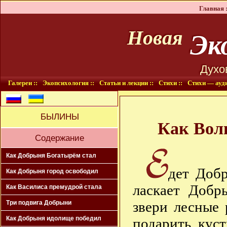
Главная :
Эко
Новая
Духо
Галереи ::
Экопсихология ::
Статьи и лекции ::
Стихи ::
Стихи — ауди
БЫЛИНЫ
Как Вол
Содержание
Как Добрыня Богатырём стал
дет Добр
Как Добрыня город освободил
ласкает Добр
Как Василиса премудрой стала
звери лесные 
Три подвига Добрыни
Как Добрыня идолище победил
подарить, кус