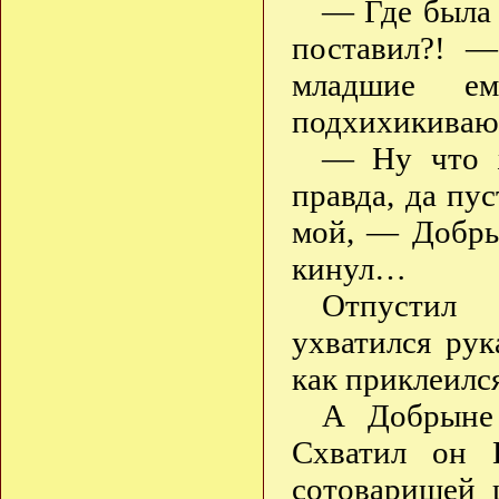
— Где была 
поставил?! —
младшие ем
подхихикиваю
— Ну что ж
правда, да пу
мой, — Добры
кинул…
Отпустил 
ухватился ру
как приклеилс
А Добрыне 
Схватил он В
сотоварищей 