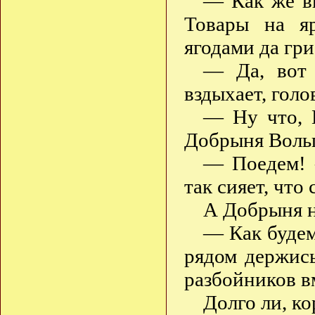
— Как же вы
Товары на яр
ягодами да гри
— Да, вот
вздыхает, гол
— Ну что, 
Добрыня Вольг
— Поедем! —
так сияет, что
А Добрыня н
— Как будем
рядом держись
разбойников в
Долго ли, ко