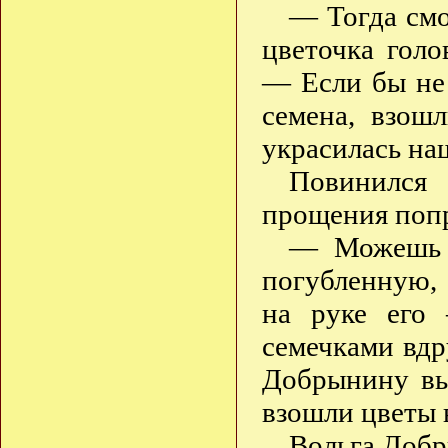
— Тогда смо
цветочка голо
— Если бы не 
семена, взош
украсилась на
Повинился 
прощения по
— Можешь т
погубленную,
на руке его 
семечками вдр
Добрынину вы
взошли цветы 
Вольга Доб