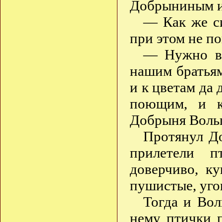
Добрыниным и 
— Как же с
при этом не п
— Нужно вп
нашим братьям
и к цветам да 
поющим, и к
Добрыня Вольг
Протянул Д
прилетели п
доверчиво, к
пушистые, угощ
Тогда и Вол
нему птички п