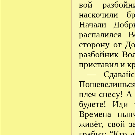
вой разбойн
наскочили б
Начали Добр
распалился 
сторону от Д
разбойник Вол
приставил и к
— Сдавайся
Пошевелишься
плеч снесу! А
будете! Иди 
Времена нын
живёт, свой з
грабит: “Кто 