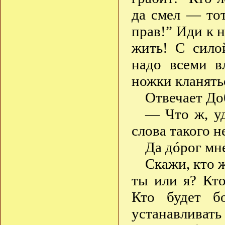
да смел — тот
прав!” Иди к 
жить! С сило
надо всеми в
ножки кланять
Отвечает До
— Что ж, у
слова такого н
Да дóрог мн
Скажи, кто ж
ты или я? Кто
Кто будет бо
устанавливать