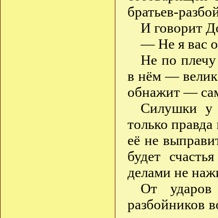
братьев-разбо
И говорит Д
— Не я вас о
Не по плечу
в нём — велика
обнажит — сам
Силушки у 
только правда
её не выправи
будет счасть
делами не наж
От ударов
разбойников в