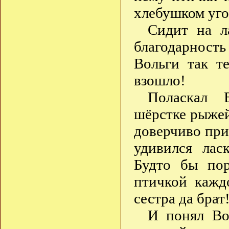
хлебушком уго
Сидит на л
благодарность 
Вольги так т
взошло!
Поласкал 
шёрстке рыжей
доверчиво при
удивился лас
Будто бы пор
птичкой кажд
сестра да брат
И понял Вол