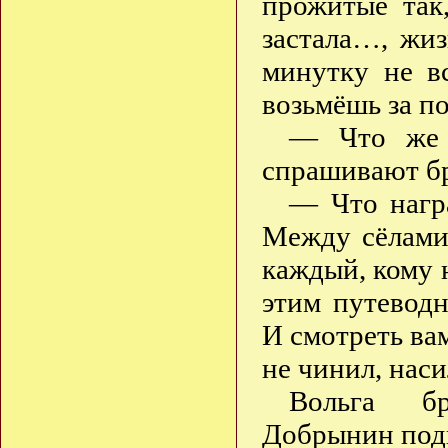
прожитые так
застала…, жи
минутку не в
возьмёшь за п
— Что же 
спрашивают бр
— Что нагр
Между сёлами
каждый, кому н
этим путевод
И смотреть ва
не чинил, нас
Вольга бр
Добрынин подн