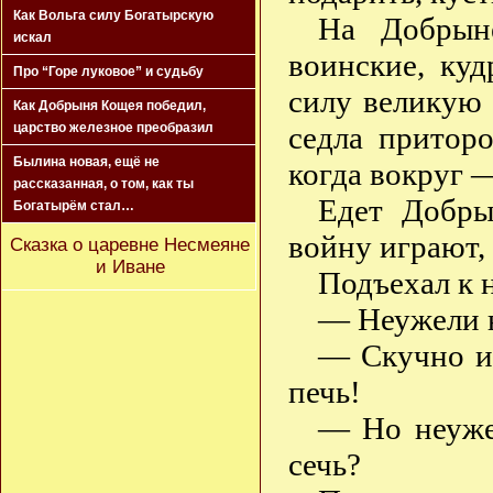
Как Вольга силу Богатырскую
На Добрын
искал
воинские, куд
Про “Горе луковое” и судьбу
силу великую 
Как Добрыня Кощея победил,
седла приторо
царство железное преобразил
Былина новая, ещё не
когда вокруг 
рассказанная, о том, как ты
Едет Добры
Богатырём стал…
войну играют,
Сказка о царевне Несмеяне
и Иване
Подъехал к 
— Неужели н
— Скучно иг
печь!
— Но неужел
сечь?