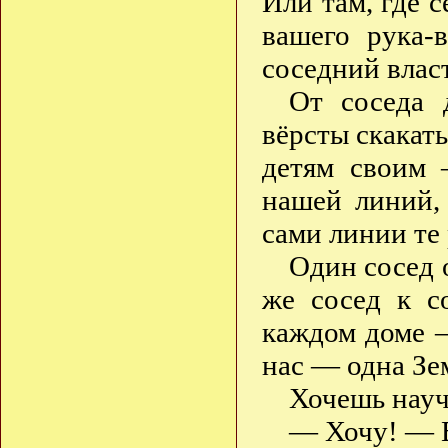
Или там, где с
вашего рука-
соседний влас
От соседа 
вёрсты скакать
детям своим 
нашей линий,
сами линии те
Один сосед о
же сосед к с
каждом доме —
нас — одна Зе
Хочешь науч
— Хочу! — В