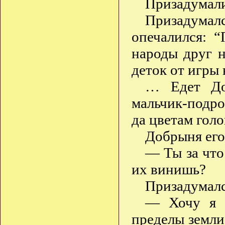
Призадумали
Призадума
опечалился: 
народы друг 
деток от игры 
… Едет До
мальчик-подро
да цветам голо
Добрыня его
— Ты за что
их винишь?
Призадумалс
— Хочу я с
пределы земли