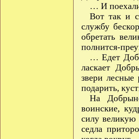
… И поехали
Вот так и с
службу беско
обретать вел
полнится-преу
… Едет Добр
ласкает Добр
звери лесные 
подарить, кус
На Добрын
воинские, куд
силу великую 
седла приторо