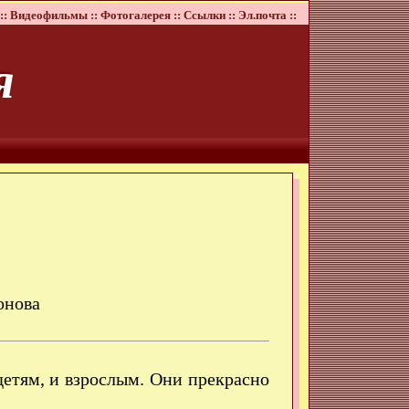
::
Видеофильмы ::
Фотогалерея ::
Ссылки ::
Эл.почта ::
я
онова
детям, и взрослым. Они прекрасно