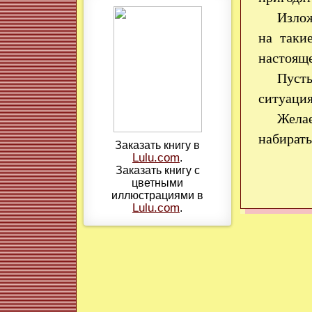
Излож
на таки
настояще
Пуст
ситуация
Жела
набирать
Заказать книгу в
Lulu.com
.
Заказать книгу с
цветными
иллюстрациями в
Lulu.com
.