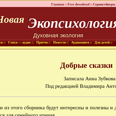
Главная ::
Free download ::
Скринсейверы 
Экопсихологи
Новая
Духовная экология
и ::
Стихи — аудио ::
Притчи ::
Повести ::
Аудиокниги ::
Для детей ::
Добрые сказки
Записала Анна Зубкова
Под редакцией Владимира Ант
и из этого сборника будут интересны и полезны и 
ся для семейного чтения.