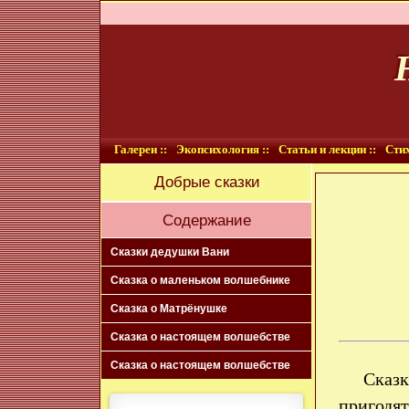
Галереи ::
Экопсихология ::
Статьи и лекции ::
Стих
Добрые сказки
Содержание
Сказки дедушки Вани
Сказка о маленьком волшебнике
Сказка о Матрёнушке
Сказка о настоящем волшебстве
Сказка о настоящем волшебстве
Сказк
пригодят