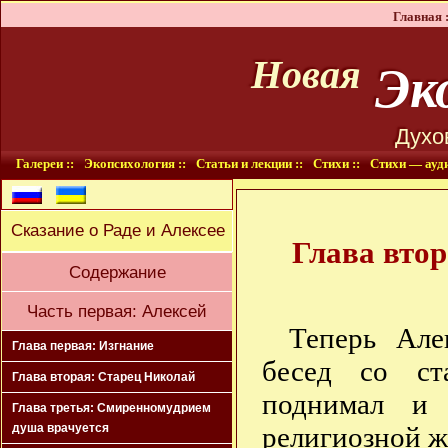
Главная :
Эко
Новая
Духо
Галереи ::
Экопсихология ::
Статьи и лекции ::
Стихи ::
Стихи — ауди
Сказание о Раде и Алексее
Глава втор
Содержание
Часть первая: Алексей
Теперь Але
Глава первая: Изгнание
бесед со ст
Глава вторая: Старец Николай
поднимал и 
Глава третья: Смиренномудрием
религиозной ж
душа врачуется