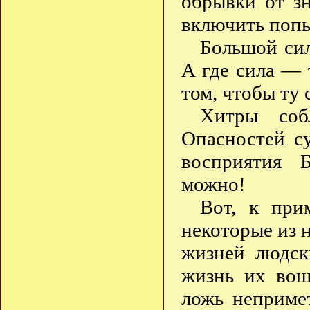
обрывки от з
включить поп
Большой си
А где сила — 
том, чтобы ту 
Хитры соб
Опасностей с
восприятия Б
можно!
Вот, к при
некоторые из 
жизней людс
жизнь их вошл
ложь неприме