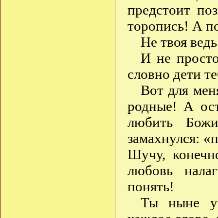
предстоит по
торопись! А п
Не твоя вед
И не просто
словно дети те
Вот для ме
родные! А ос
любить Бож
замахнулся: «
Шучу, конечн
любовь нала
понять!
Ты ныне уч