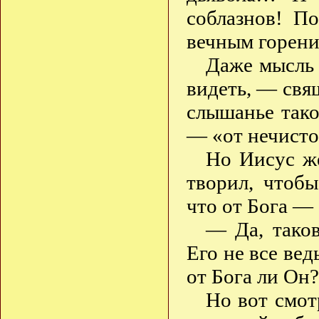
соблазнов! П
вечным горени
Даже мысль 
видеть, — свя
слышанье тако
— «от нечист
Но Иисус ж
творил, чтоб
что от Бога —
— Да, тако
Его не все вед
от Бога ли Он?
Но вот смот