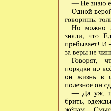
— Не знаю е
Одной верой
говоришь: толь
Но можно ж
знали, что Е
пребывает! И 
за веры не чин
Говорят, 
порядки во вс
он жизнь в с
полезное он с
— Да уж, н
брить, одежд
жёнам… Смысла