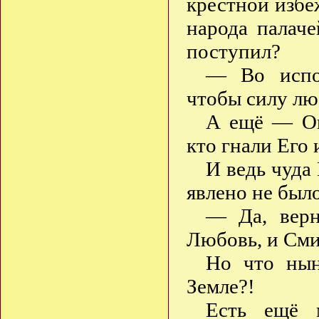
крестной избе
народа палач
поступил?
— Во испо
чтобы силу лю
А ещё — Он
кто гнали Его 
И ведь чуда
явлено не был
— Да, вер
Любовь, и Сми
Но что нын
Земле?!
Есть ещё м