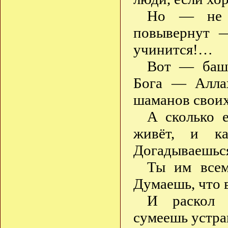
Но — не б
повывернут 
учинится!…
Вот — баш
Бога — Алла
шаманов своих
А сколько 
живёт, и к
Догадываешьс
Ты им все
Думаешь, что в
И раскол 
сумеешь устра