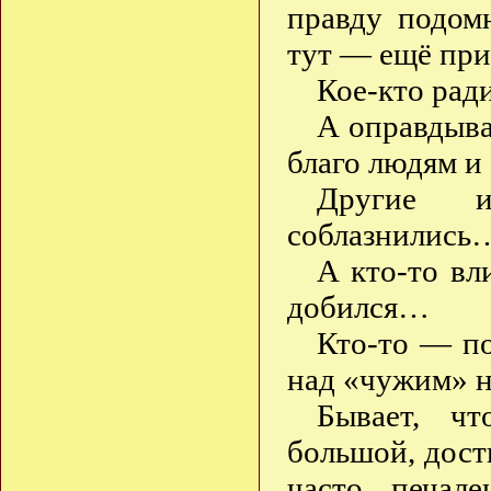
правду подом
тут — ещё при
Кое-кто рад
А оправдыва
благо людям 
Другие и
соблазнились
А кто-то вл
добился…
Кто-то — по
над «чужим» н
Бывает, ч
большой, дост
часто печал