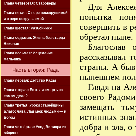
Глава четвёртая: Староверы
Для Алексе
Глава пятая: О вере несокрушимой
попытка пон
и о вере сокрушаемой
совершить в ре
Глава шестая: Разбойники
обретал ныне.
Глава седьмая: Жизнь без старца
Николая
Благослав 
Глава восьмая: Исцеление
рассказывал т
мальчика
страны. А быв
Часть вторая: Рада
нынешнем поло
Глава первая: Детство Рады
Глядя на Ал
Глава вторая: Есть ли смерть на
своего Радоми
самом деле?
замещать ть
Глава третья: Уроки старейшины
Благослава. Лад меж людьми — и
истинных знан
Богом
добра и зла, о
Глава четвёртая: Уход Велияра из
общины