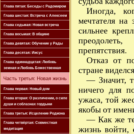
судьба каждого
Глава пятая: Беседы с Радомиром
Иногда, ко
Глава шестая: Встреча с Алексеем
мечтателя на 
Глава седьмая: Новая встреча
сильнее креп
Глава восьмая: В общине
преодолеть
Глава девятая: Обучение у Рады
препятствия.
Глава десятая: Иисус
Отказ от п
Глава одиннадцатая: Любовь
стране виделс
земная и Любовь Божественная
— Значит, 
Часть третья: Новая жизнь
ничего для п
Глава первая: Новый дом
ужаса, той же
Глава вторая: О различении, о силе
души и соблазнах гордыни
якобы от имен
Глава третья: Исцеление Родиона
— Как же те
Глава четвёртая: Совместная
жизнь войти, 
медитация