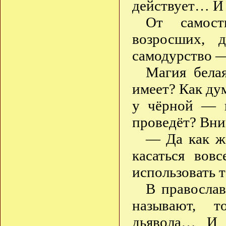
действует… И 
От самост
возросших, д
самодурство —
Магия бела
имеет? Как ду
у чёрной — в
проведёт? Вн
— Да как же
касаться вов
использовать т
В правосла
называют, т
дьявола… И 