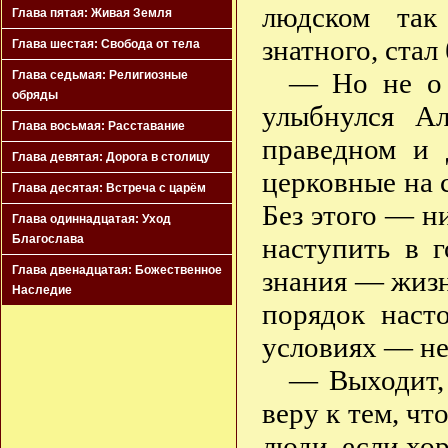
людском так
Глава пятая: Живая Земля
знатного, ста
Глава шестая: Свобода от тела
— Но не о 
Глава седьмая: Религиозные
обряды
улыбнулся А
Глава восьмая: Расставание
праведном и 
Глава девятая: Дорога в столицу
церковные на 
Глава десятая: Встреча с царём
Без этого — н
Глава одиннадцатая: Уход
наступить в г
Благослава
Глава двенадцатая: Божественное
знания — жизн
Наследие
порядок наст
условиях — н
— Выходит,
веру к тем, чт
люди, если х