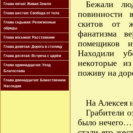
Бежали лю
Глава пятая: Живая Земля
повинности 
Глава шестая: Свобода от тела
скитов от ж
Глава седьмая: Религиозные
обряды
фанатизма в
Глава восьмая: Расставание
помещиков и
Глава девятая: Дорога в столицу
Находили у
Глава десятая: Встреча с царём
некоторые и
Глава одиннадцатая: Уход
поживу на дор
Благослава
Глава двенадцатая: Божественное
Наследие
На Алексея 
Грабители оз
было нечего… 
стали его жес