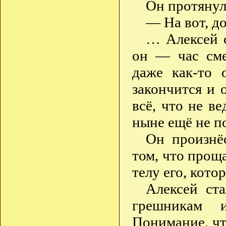
Он протянул
— На вот, д
… Алексей с
он — час сме
даже как-то 
закончится и 
всё, что не ве
ныне ещё не 
Он произнёс
том, что прощ
телу его, кото
Алексей ст
грешникам и
Понимание, чт