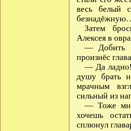
весь белый 
безнадёжную
Затем брос
Алексея в овр
— Добить б
произнёс глав
— Да ладно!
душу брать н
мрачным взг
сильный из на
— Тоже мне
хочешь оста
сплюнул глава