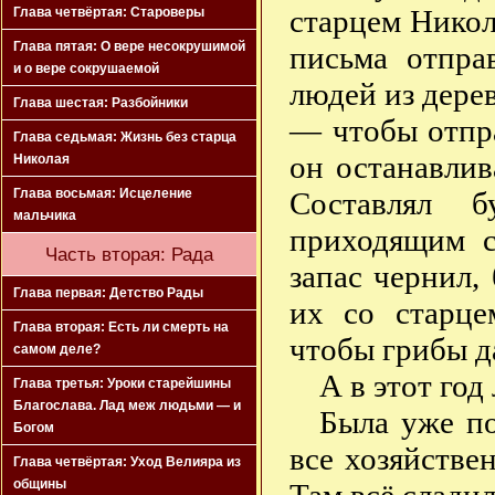
старцем Нико
Глава четвёртая: Староверы
Глава пятая: О вере несокрушимой
письма отпра
и о вере сокрушаемой
людей из дере
Глава шестая: Разбойники
— чтобы отпра
Глава седьмая: Жизнь без старца
он останавлив
Николая
Составлял б
Глава восьмая: Исцеление
мальчика
приходящим с
Часть вторая: Рада
запас чернил,
Глава первая: Детство Рады
их со старце
Глава вторая: Есть ли смерть на
чтобы грибы д
самом деле?
А в этот год
Глава третья: Уроки старейшины
Благослава. Лад меж людьми — и
Была уже по
Богом
все хозяйствен
Глава четвёртая: Уход Велияра из
общины