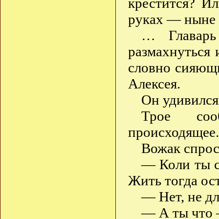
крестится? И
руках — ныне 
… Главарь
размахнуться 
словно сияющ
Алексея.
Он удивился
Трое соо
происходящее.
Вожак спрос
— Коли ты с
Жить тогда ос
— Нет, не д
— А ты что 