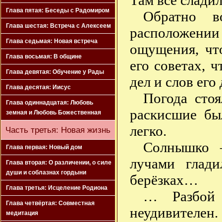
Там всё слади
Глава пятая: Беседы с Радомиром
Обратно в
Глава шестая: Встреча с Алексеем
расположени
Глава седьмая: Новая встреча
ощущения, чт
Глава восьмая: В общине
его советах, ч
Глава девятая: Обучение у Рады
дел и слов его
Глава десятая: Иисус
Погода стоя
Глава одиннадцатая: Любовь
раскисшие бы
земная и Любовь Божественная
легко.
Часть третья: Новая жизнь
Солнышко 
Глава первая: Новый дом
лучами глади
Глава вторая: О различении, о силе
души и соблазнах гордыни
берёзках…
Глава третья: Исцеление Родиона
… Разбой
Глава четвёртая: Совместная
неудивителен.
медитация