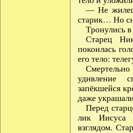
тело и уложили
— Не жилец
старик… Но сн
Тронулись в
Старец Ни
покоилась гол
его тело: теле
Смертельн
удивление 
запёкшейся кр
даже украшал
Перед старц
лик Иисуса
взглядом. Ста