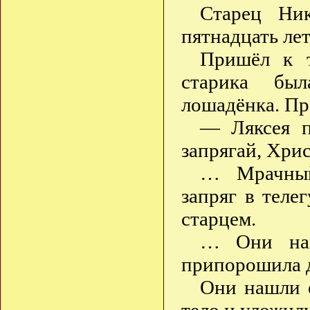
Старец Ни
пятнадцать лет
Пришёл к т
старика бы
лошадёнка. Пр
— Ляксея п
запрягай, Хрис
… Мрачный
запряг в теле
старцем.
… Они наш
припорошила д
Они нашли 