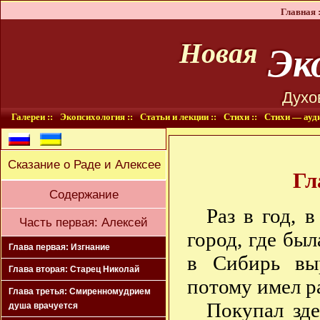
Главная :
Эко
Новая
Духо
Галереи ::
Экопсихология ::
Статьи и лекции ::
Стихи ::
Стихи — ауди
Сказание о Раде и Алексее
Гл
Содержание
Раз в год, 
Часть первая: Алексей
город, где был
Глава первая: Изгнание
в Сибирь вы
Глава вторая: Старец Николай
потому имел р
Глава третья: Смиренномудрием
Покупал зде
душа врачуется