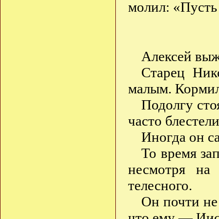
молил: «Пусть 
Алексей выж
Старец Ник
малым. Кормил
Подолгу стоя
часто блестел
Иногда он са
То время за
несмотря на 
телесного.
Он почти не
что ему — Иис