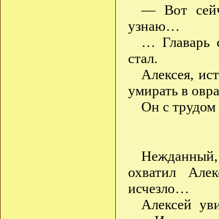
— Вот сей
узнаю…
… Главарь 
стал.
Алексея, ис
умирать в овр
Он с трудом 
Нежданный
охватил Але
исчезло…
Алексей ув