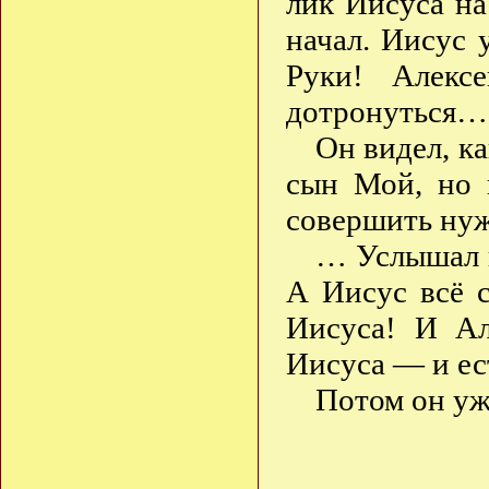
лик Иисуса на
начал. Иисус 
Руки! Алекс
дотронуться… 
Он видел, ка
сын Мой, но 
совершить ну
… Услышал и
А Иисус всё 
Иисуса! И Ал
Иисуса — и ес
Потом он уж